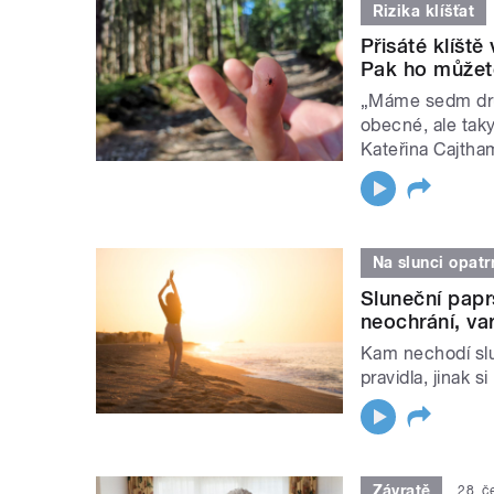
Rizika klíšťat
Přisáté klíště
Pak ho můžete
„Máme sedm druhů
obecné, ale taky
Kateřina Cajtha
Na slunci opatr
Sluneční papr
neochrání, va
Kam nechodí slu
pravidla, jinak 
Závratě
28. č