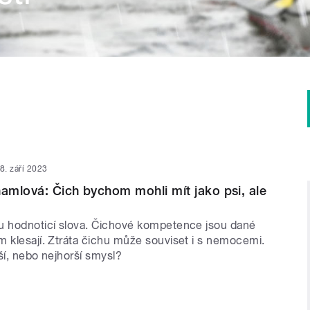
8. září 2023
hamlová: Čich bychom mohli mít jako psi, ale
u hodnoticí slova. Čichové kompetence jsou dané
m klesají. Ztráta čichu může souviset i s nemocemi.
ší, nebo nejhorší smysl?