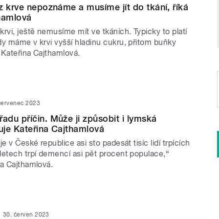
z krve nepoznáme a musíme jít do tkání, říká
hamlová
rvi, ještě nemusíme mít ve tkáních. Typicky to platí
dy máme v krvi vyšší hladinu cukru, přitom buňky
á Kateřina Cajthamlová.
červenec 2023
du příčin. Může ji způsobit i lymská
ruje Kateřina Cajthamlová
e v České republice asi sto padesát tisíc lidí trpících
letech trpí demencí asi pět procent populace,“
na Cajthamlová.
30. červen 2023