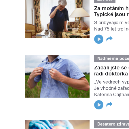
Za motáním hl
Typické jsou 
S přibývajícím v
Nad 75 let trpí 
Nadměrné poce
Začali jste se
radí doktorka
„Ve vedrech vypo
Je vhodné zařadi
Kateřina Cajtha
Desatero zdrav