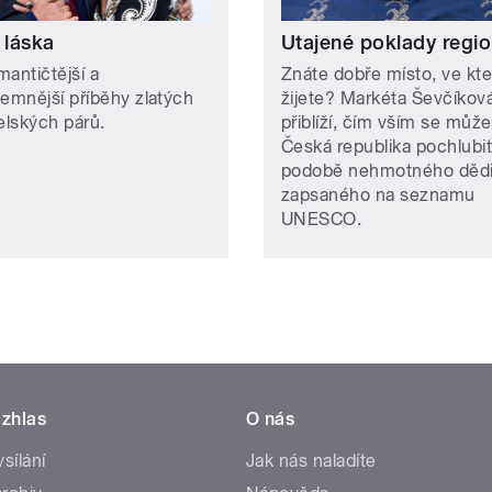
 láska
Utajené poklady regi
mantičtější a
Znáte dobře místo, ve kt
jemnější příběhy zlatých
žijete? Markéta Ševčíkov
lských párů.
přiblíží, čím vším se může
Česká republika pochlubit
podobě nehmotného dědi
zapsaného na seznamu
UNESCO.
zhlas
O nás
ysílání
Jak nás naladíte