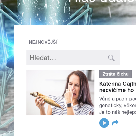
NEJNOVĚJŠÍ
Ztráta čichu
Kateřina Cajt
necvičíme ho
Vůně a pach jso
geneticky, věke
Je to náš nejlep