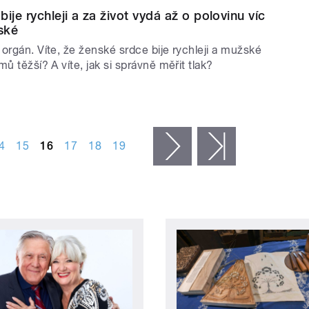
ije rychleji a za život vydá až o polovinu víc
ské
orgán. Víte, že ženské srdce bije rychleji a mužské
mů těžší? A víte, jak si správně měřit tlak?
4
15
16
17
18
19
následující ›
poslední »