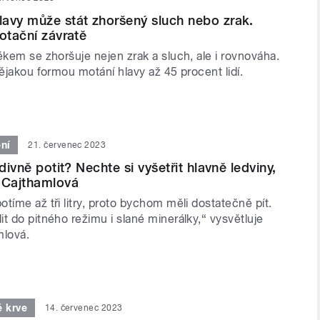
avy může stát zhoršený sluch nebo zrak.
rotační závratě
ěkem se zhoršuje nejen zrak a sluch, ale i rovnováha.
nějakou formou motání hlavy až 45 procent lidí.
ní
21. červenec 2023
 divně potit? Nechte si vyšetřit hlavně ledviny,
 Cajthamlová
tíme až tři litry, proto bychom měli dostatečně pít.
t do pitného režimu i slané minerálky,“ vysvětluje
mlová.
é krve
14. červenec 2023