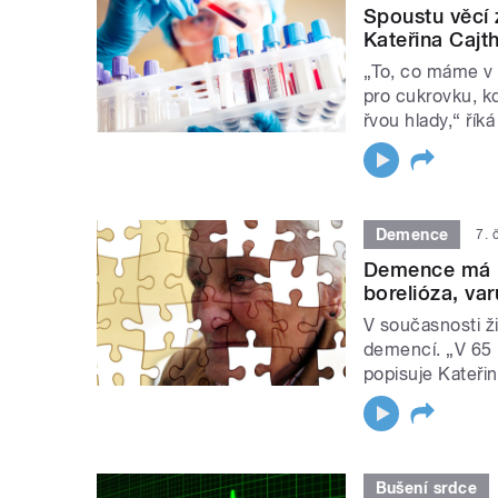
Spoustu věcí 
Kateřina Cajt
„To, co máme v k
pro cukrovku, k
řvou hlady,“ řík
Demence
7. 
Demence má řa
borelióza, va
V současnosti žij
demencí. „V 65 
popisuje Kateři
Bušení srdce