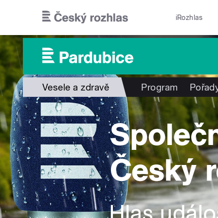
Přejít k hlavnímu obsahu
iRozhlas
Vesele a zdravě
Program
Pořad