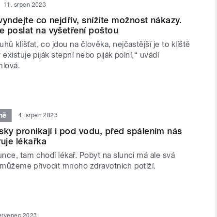
11. srpen 2023
 vyndejte co nejdřív, snížíte možnost nákazy.
 poslat na vyšetření poštou
 klíšťat, co jdou na člověka, nejčastější je to klíště
 existuje piják stepní nebo piják polní,“ uvádí
mlová.
ně
4. srpen 2023
sky pronikají i pod vodu, před spálením nás
ruje lékařka
nce, tam chodí lékař. Pobyt na slunci má ale svá
si můžeme přivodit mnoho zdravotních potíží.
ervenec 2023