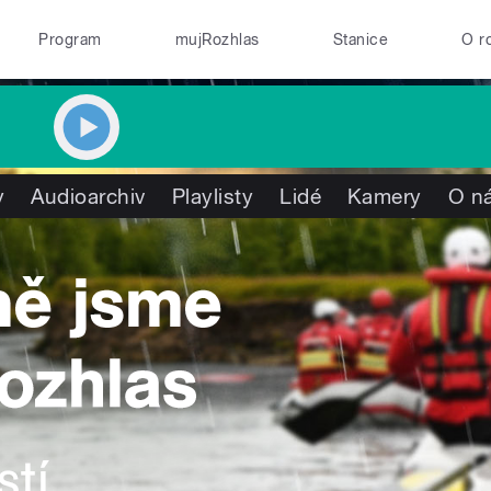
Program
mujRozhlas
Stanice
O r
y
Audioarchiv
Playlisty
Lidé
Kamery
O n