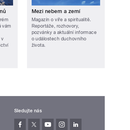
onů
Mezi nebem a zemí
erém
Magazín o víře a spiritualitě.
á vám
Reportáže, rozhovory,
pozvánky a aktuální informace
 v
o událostech duchovního
ctví
života.
Sledujte nás