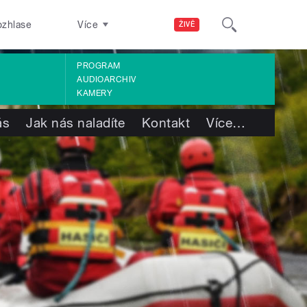
ozhlase
Více
ŽIVĚ
PROGRAM
AUDIOARCHIV
KAMERY
ás
Jak nás naladíte
Kontakt
Více
…