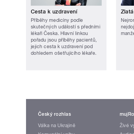
Cesta k uzdravení
Zlatá
Příběhy medicíny podle
Nejro
skutečných událostí s předními
nejdo
lékaři Česka. Hlavní linkou
manže
pořadu jsou příběhy pacientů,
jejich cesta k uzdravení pod
dohledem ošetřujícího lékaře.
Český rozhlas
mujRo
Válka na Ukrajině
Živé v