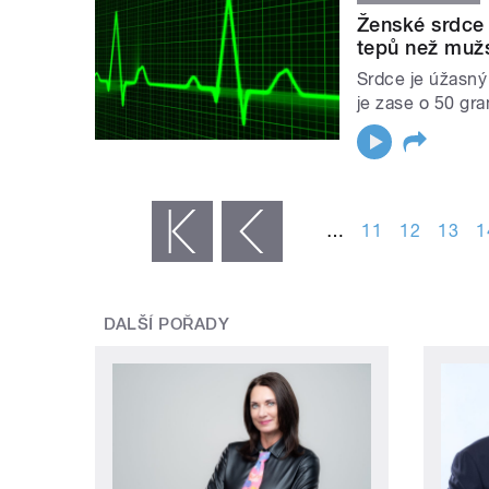
Ženské srdce b
tepů než muž
Srdce je úžasný 
je zase o 50 gra
STRÁNKY
…
11
12
13
1
« první
‹ předchozí
DALŠÍ POŘADY