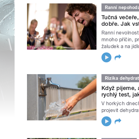
Ranní nepohod
Tučná večeře,
dobře. Jak vs
Ranní nevolnosti
mnoho příčin, p
žaludek a na jíd
Rizika dehydra
Když pijeme, 
rychlý test, j
V horkých dnech 
projevit dehydr