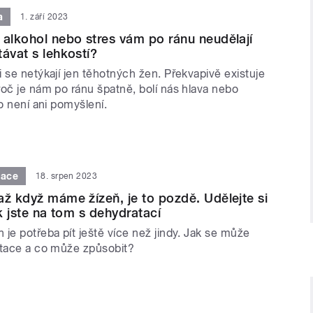
a
1. září 2023
 alkohol nebo stres vám po ránu neudělají
távat s lehkostí?
 se netýkají jen těhotných žen. Překvapivě existuje
roč je nám po ránu špatně, bolí nás hlava nebo
lo není ani pomyšlení.
tace
18. srpen 2023
až když máme žízeň, je to pozdě. Udělejte si
ak jste na tom s dehydratací
je potřeba pít ještě více než jindy. Jak se může
atace a co může způsobit?