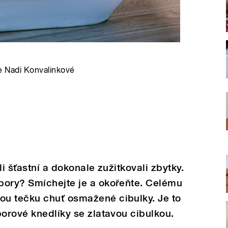
le Nadi Konvalinkové
li šťastní a dokonale zužitkovali zbytky.
bory? Smíchejte je a okořeňte. Celému
u tečku chuť osmažené cibulky. Je to
borové knedlíky se zlatavou cibulkou.