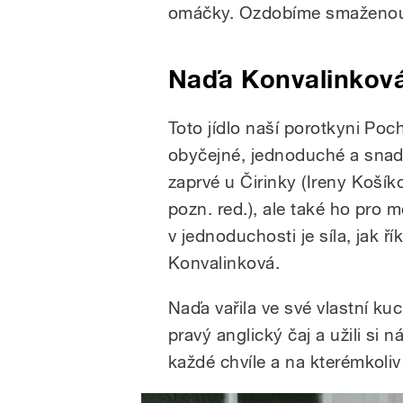
omáčky. Ozdobíme smaženou c
Naďa Konvalinkov
Toto jídlo naší porotkyni Po
obyčejné, jednoduché a snadn
zaprvé u Čirinky (Ireny Koší
pozn. red.), ale také ho pro 
v jednoduchosti je síla, jak 
Konvalinková.
Naďa vařila ve své vlastní kuc
pravý anglický čaj a užili si
každé chvíle a na kterémkoliv