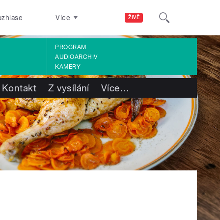
ozhlase
Více
ŽIVĚ
PROGRAM
AUDIOARCHIV
KAMERY
Kontakt
Z vysílání
Více
…