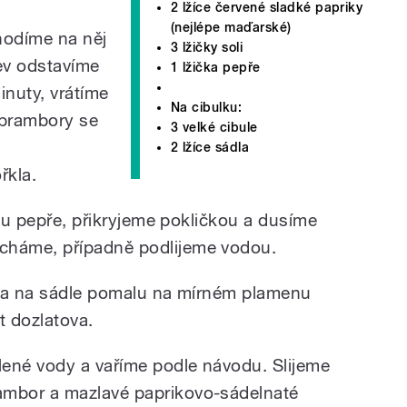
2 lžíce červené sladké papriky
(nejlépe maďarské)
hodíme na něj
3 lžičky soli
ev odstavíme
1 lžička pepře
inuty, vrátíme
Na cibulku:
 brambory se
3 velké cibule
2 lžíce sádla
řkla.
čku pepře, přikryjeme pokličkou a dusíme
háme, případně podlijeme vodou.
y a na sádle pomalu na mírném plamenu
t dozlatova.
ené vody a vaříme podle návodu. Slijeme
mbor a mazlavé paprikovo-sádelnaté