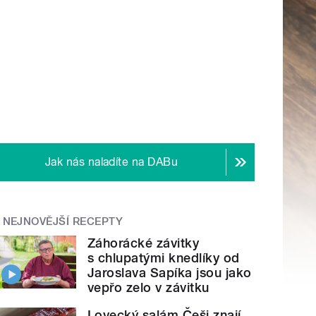
Jak nás naladíte na DABu
NEJNOVĚJŠÍ RECEPTY
Záhorácké závitky
s chlupatými knedlíky od
Jaroslava Sapíka jsou jako
vepřo zelo v závitku
Lovecký salám Češi znají