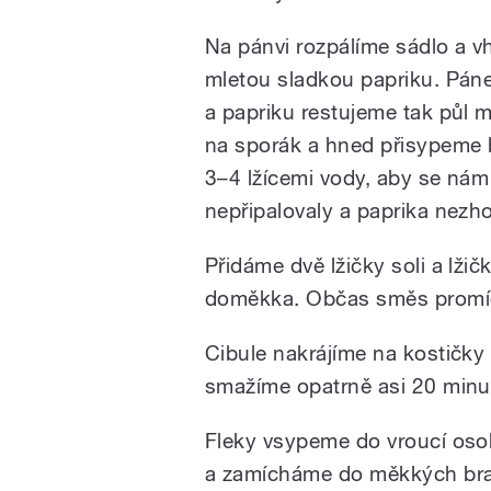
Na pánvi rozpálíme sádlo a v
mletou sladkou papriku. Pán
a papriku restujeme tak půl m
na sporák a hned přisypeme
3–4 lžícemi vody, aby se nám
nepřipalovaly a paprika nezho
Přidáme dvě lžičky soli a lži
doměkka. Občas směs promíc
Cibule nakrájíme na kostičk
smažíme opatrně asi 20 minu
Fleky vsypeme do vroucí osol
a zamícháme do měkkých bra