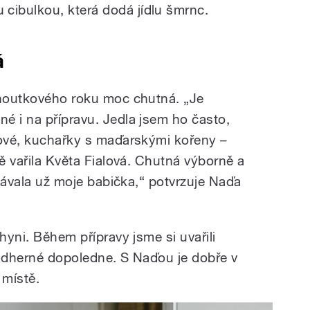
ibulkou, která dodá jídlu šmrnc.
á
choutkového roku moc chutná. „Je
é i na přípravu. Jedla jsem ho často,
kové, kuchařky s maďarskými kořeny –
mě vařila Květa Fialová. Chutná výborně a
říkávala už moje babička,“ potvrzuje Naďa
hyni. Během přípravy jsme si uvařili
 nádherné dopoledne. S Naďou je dobře v
 místě.