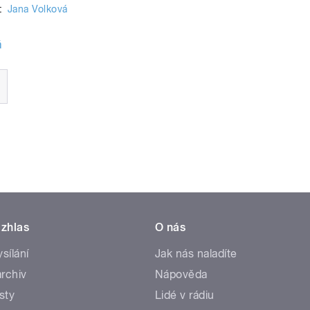
:
Jana Volková
á
zhlas
O nás
ysílání
Jak nás naladíte
rchiv
Nápověda
sty
Lidé v rádiu