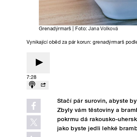
Grenadýrmarš | Foto:
Jana Volková
Vynikající oběd za pár korun: grenadýrmarš pod
7:28
Stačí pár surovin, abyste by
Zbyly vám těstoviny a bram
pokrmu dá rakousko-uhersko
jako byste jedli lehké bram