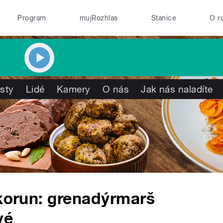
Program
mujRozhlas
Stanice
O r
isty
Lidé
Kamery
O nás
Jak nás naladíte
 korun: grenadýrmarš
vé