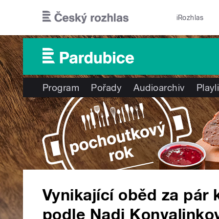
Přejít k hlavnímu obsahu
iRozhlas
Program
Pořady
Audioarchiv
Playl
Vynikající oběd za pár
podle Nadi Konvalinko