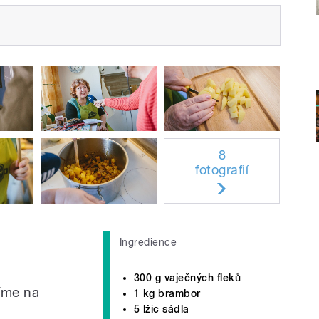
8
fotografií
Ingredience
300 g vaječných fleků
íme na
1 kg brambor
5 lžic sádla