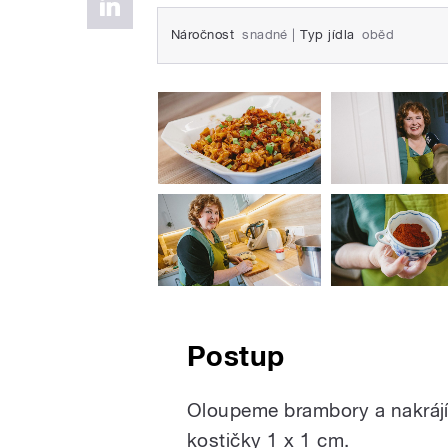
Náročnost
snadné
|
Typ jídla
oběd
Postup
Oloupeme brambory a nakráj
kostičky 1 x 1 cm.