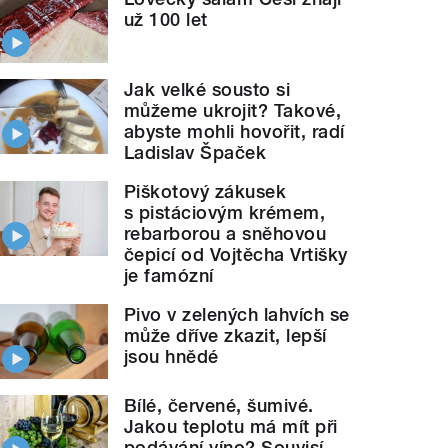
už 100 let
Jak velké sousto si
můžeme ukrojit? Takové,
abyste mohli hovořit, radí
Ladislav Špaček
Piškotový zákusek
s pistáciovým krémem,
rebarborou a sněhovou
čepicí od Vojtěcha Vrtišky
je famózní
Pivo v zelených lahvích se
může dříve zkazit, lepší
jsou hnědé
Bílé, červené, šumivé.
Jakou teplotu má mít při
podávání víno? Souvisí