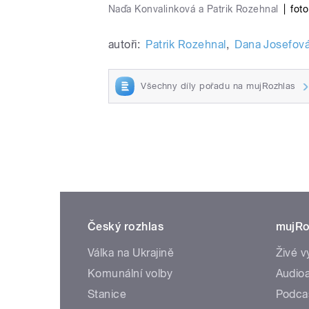
Naďa Konvalinková a Patrik Rozehnal
|
foto
autoři:
Patrik Rozehnal
,
Dana Josefov
Všechny díly pořadu na mujRozhlas
Český rozhlas
mujRo
Válka na Ukrajině
Živé v
Komunální volby
Audioa
Stanice
Podca