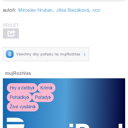
autoři:
Miroslav Hruban
,
Jitka Slezáková
,
nov
Všechny díly pořadu na mujRozhlas
mujRozhlas
Hry a četby
Krimi
Pohádky
Pořady
Živé vysílání