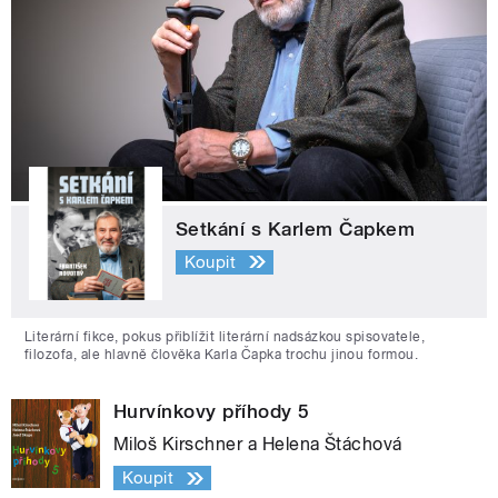
Setkání s Karlem Čapkem
Koupit
Literární fikce, pokus přiblížit literární nadsázkou spisovatele,
filozofa, ale hlavně člověka Karla Čapka trochu jinou formou.
Hurvínkovy příhody 5
Miloš Kirschner a Helena Štáchová
Koupit