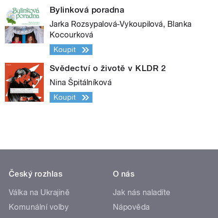
Bylinková poradna
Jarka Rozsypalová-Vykoupilová, Blanka
Kocourková
Koupit
Svědectví o životě v KLDR 2
Nina Špitálníková
Koupit
Český rozhlas
O nás
Válka na Ukrajině
Jak nás naladíte
Komunální volby
Nápověda