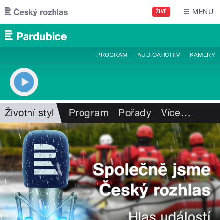
Přejít k hlavnímu obsahu
MENU
ŽIVĚ
PROGRAM
AUDIOARCHIV
KAMERY
Životní styl
Program
Pořady
Více
…