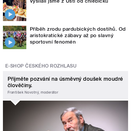
Vysílali jsme z Ústí od chlebíčků
Příběh zrodu pardubických dostihů. Od
aristokratické zábavy až po slavný
sportovní fenomén
E-SHOP ČESKÉHO ROZHLASU
Přijměte pozvání na úsměvný doušek moudré
člověčiny.
František Novotný, moderátor