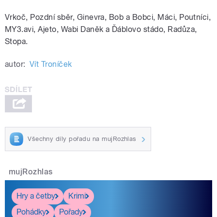
Vrkoč, Pozdní sběr, Ginevra, Bob a Bobci, Máci, Poutníci,
MY3.avi, Ajeto, Wabi Daněk a Ďáblovo stádo, Radůza,
Stopa.
autor:
Vít Troníček
Všechny díly pořadu na mujRozhlas
mujRozhlas
Hry a četby
Krimi
Pohádky
Pořady