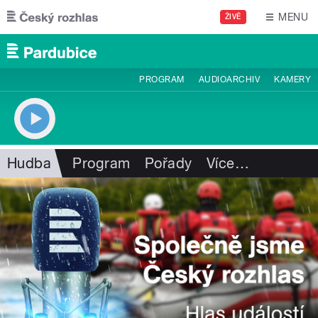
Přejít k hlavnímu obsahu
MENU
ŽIVĚ
PROGRAM
AUDIOARCHIV
KAMERY
Hudba
Program
Pořady
Více
…