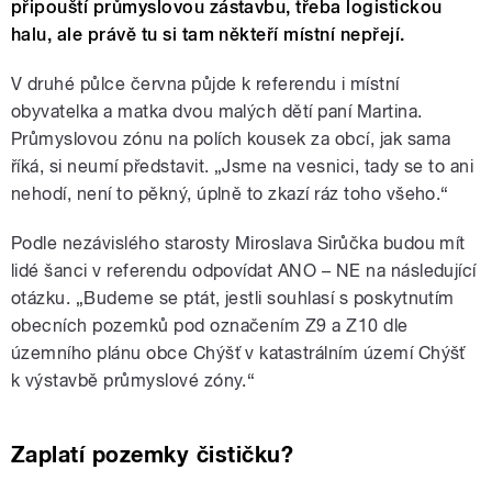
připouští průmyslovou zástavbu, třeba logistickou
halu, ale právě tu si tam někteří místní nepřejí.
V druhé půlce června půjde k referendu i místní
obyvatelka a matka dvou malých dětí paní Martina.
Průmyslovou zónu na polích kousek za obcí, jak sama
říká, si neumí představit. „Jsme na vesnici, tady se to ani
nehodí, není to pěkný, úplně to zkazí ráz toho všeho.“
Podle nezávislého starosty Miroslava Sirůčka budou mít
lidé šanci v referendu odpovídat ANO – NE na následující
otázku. „Budeme se ptát, jestli souhlasí s poskytnutím
obecních pozemků pod označením Z9 a Z10 dle
územního plánu obce Chýšť v katastrálním území Chýšť
k výstavbě průmyslové zóny.“
Zaplatí pozemky čističku?