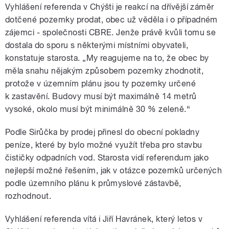
Vyhlášení referenda v Chýšti je reakcí na dřívější záměr
dotčené pozemky prodat, obec už věděla i o případném
zájemci - společnosti CBRE. Jenže právě kvůli tomu se
dostala do sporu s některými místními obyvateli,
konstatuje starosta. „My reagujeme na to, že obec by
měla snahu nějakým způsobem pozemky zhodnotit,
protože v územním plánu jsou ty pozemky určené
k zastavění. Budovy musí být maximálně 14 metrů
vysoké, okolo musí být minimálně 30 % zeleně.“
Podle Sirůčka by prodej přinesl do obecní pokladny
peníze, které by bylo možné využít třeba pro stavbu
čističky
odpadních vod. Starosta vidí r
eferendum jako
nejlepší možné řešením, jak v otázce pozemků určených
podle územního plánu k průmyslové zástavbě,
rozhodnout.
Vyhlášení referenda vítá i Jiří Havránek, který letos v