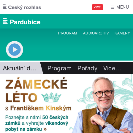
Přejít k hlavnímu obsahu
MENU
ŽIVĚ
PROGRAM
AUDIOARCHIV
KAMERY
Aktuální dění
Program
Pořady
Více
…