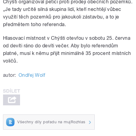
Chýšti organizoval petici proti prodeji obecních pozemků.
„Je tady určitě silná skupina lidí, kteří nechtějí vůbec
využití těch pozemků pro jakoukoli zástavbu, a to je
předmětem toho referenda.
Hlasovací místnost v Chýšti otevřou v sobotu 25. června
od devíti ráno do devíti večer. Aby bylo referendům
platné, musí k němu přijít minimálně 35 procent místních
voličů.
autor:
Ondřej Wolf
Všechny díly pořadu na mujRozhlas