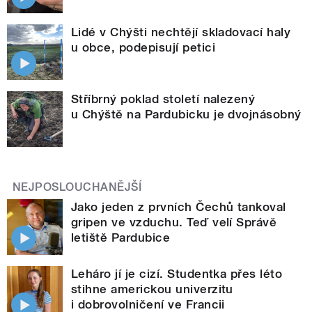
Lidé v Chýšti nechtějí skladovací haly
u obce, podepisují petici
Stříbrný poklad století nalezený
u Chýště na Pardubicku je dvojnásobný
NEJPOSLOUCHANĚJŠÍ
Jako jeden z prvních Čechů tankoval
gripen ve vzduchu. Teď velí Správě
letiště Pardubice
Leháro jí je cizí. Studentka přes léto
stihne americkou univerzitu
i dobrovolničení ve Francii