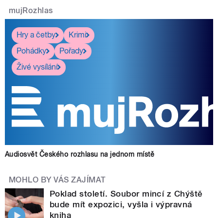
mujRozhlas
Hry a četby
Krimi
Pohádky
Pořady
Živé vysílání
Audiosvět Českého rozhlasu na jednom místě
MOHLO BY VÁS ZAJÍMAT
Poklad století. Soubor mincí z Chýště
bude mít expozici, vyšla i výpravná
kniha