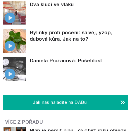
Dva kluci ve vlaku
Bylinky proti pocení: šalvěj, yzop,
dubová kůra. Jak na to?
Daniela Pražanová: Pošetilost
Jak nás naladíte na DABu
VÍCE Z POŘADU
Plán je nemít plán. Za čtvrt roku objede