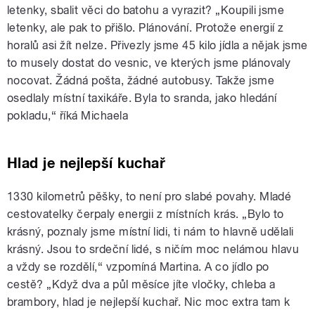
letenky, sbalit věci do batohu a vyrazit? „Koupili jsme
letenky, ale pak to přišlo. Plánování. Protože energií z
horalů asi žít nelze. Přivezly jsme 45 kilo jídla a nějak jsme
to musely dostat do vesnic, ve kterých jsme plánovaly
nocovat. Žádná pošta, žádné autobusy. Takže jsme
osedlaly místní taxikáře. Byla to sranda, jako hledání
pokladu,“ říká Michaela
Hlad je nejlepší kuchař
1330 kilometrů pěšky, to není pro slabé povahy. Mladé
cestovatelky čerpaly energii z místních krás. „Bylo to
krásný, poznaly jsme místní lidi, ti nám to hlavně udělali
krásný. Jsou to srdeční lidé, s ničím moc nelámou hlavu
a vždy se rozdělí,“ vzpomíná Martina. A co jídlo po
cestě? „Když dva a půl měsíce jíte vločky, chleba a
brambory, hlad je nejlepší kuchař. Nic moc extra tam k