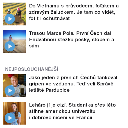
Do Vietnamu s průvodcem, foťákem a
zdravým žaludkem. Je tam co vidět,
fotit i ochutnávat
Trasou Marca Pola. První Čech dal
Hedvábnou stezku pěšky, stopem a
sám
NEJPOSLOUCHANĚJŠÍ
Jako jeden z prvních Čechů tankoval
gripen ve vzduchu. Teď velí Správě
letiště Pardubice
Leháro jí je cizí. Studentka přes léto
stihne americkou univerzitu
i dobrovolničení ve Francii