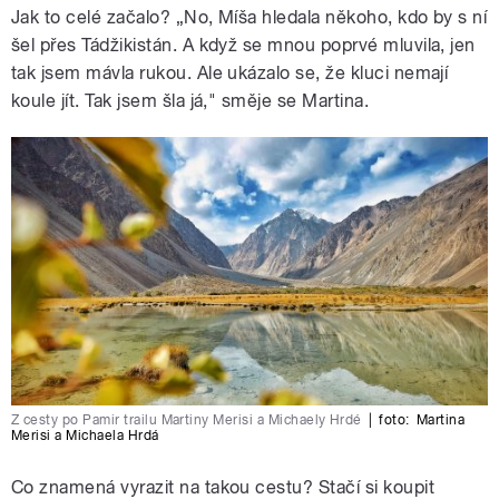
Jak to celé začalo? „No, Míša hledala někoho, kdo by s ní
šel přes Tádžikistán. A když se mnou poprvé mluvila, jen
tak jsem mávla rukou. Ale ukázalo se, že kluci nemají
koule jít. Tak jsem šla já," směje se Martina.
Z cesty po Pamir trailu Martiny Merisi a Michaely Hrdé
|
foto:
Martina
Merisi a Michaela Hrdá
Co znamená vyrazit na takou cestu? Stačí si koupit