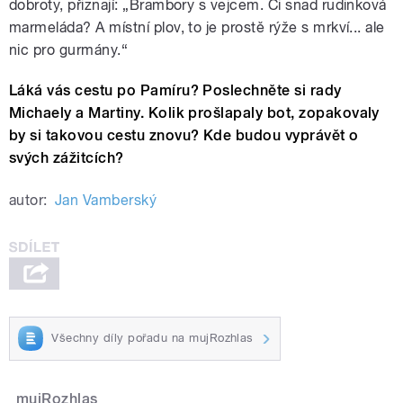
dobroty, přiznají: „Brambory s vejcem. Či snad rudinková
marmeláda? A místní plov, to je prostě rýže s mrkví... ale
nic pro gurmány.“
Láká vás cestu po Pamíru? Poslechněte si rady
Michaely a Martiny. Kolik prošlapaly bot, zopakovaly
by si takovou cestu znovu? Kde budou vyprávět o
svých zážitcích?
autor:
Jan Vamberský
Všechny díly pořadu na mujRozhlas
mujRozhlas