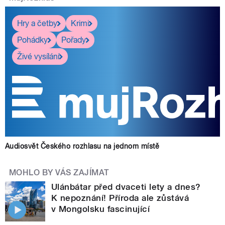
Hry a četby
Krimi
Pohádky
Pořady
Živé vysílání
Audiosvět Českého rozhlasu na jednom místě
MOHLO BY VÁS ZAJÍMAT
Ulánbátar před dvaceti lety a dnes?
K nepoznání! Příroda ale zůstává
v Mongolsku fascinující