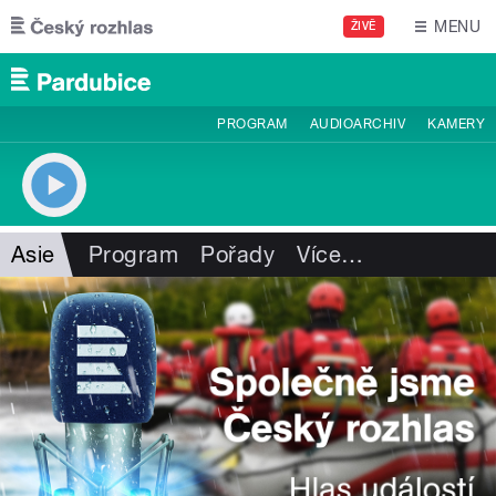
Přejít k hlavnímu obsahu
MENU
ŽIVĚ
PROGRAM
AUDIOARCHIV
KAMERY
Asie
Program
Pořady
Více
…