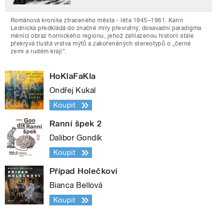
Románová kronika ztraceného města - léta 1945–1961. Karin
Lednická předkládá do značné míry převratný, dosavadní paradigma
měnící obraz hornického regionu, jehož zahlazenou historii stále
překrývá tlustá vrstva mýtů a zakořeněných stereotypů o „černé
zemi a rudém kraji“.
HoKlaFaKla
Ondřej Kukal
Koupit
Ranní špek 2
Dalibor Gondík
Koupit
Případ Holečkovi
Bianca Bellová
Koupit