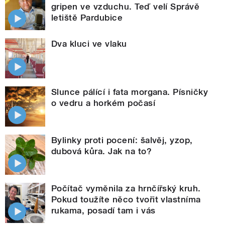
gripen ve vzduchu. Teď velí Správě
letiště Pardubice
Dva kluci ve vlaku
Slunce pálící i fata morgana. Písničky
o vedru a horkém počasí
Bylinky proti pocení: šalvěj, yzop,
dubová kůra. Jak na to?
Počítač vyměnila za hrnčířský kruh.
Pokud toužíte něco tvořit vlastníma
rukama, posadí tam i vás