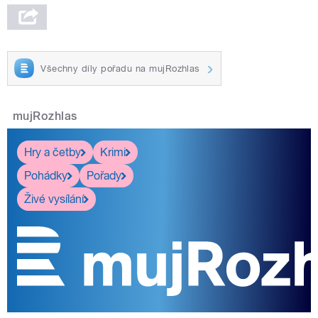
Všechny díly pořadu na mujRozhlas
mujRozhlas
Hry a četby
Krimi
Pohádky
Pořady
Živé vysílání