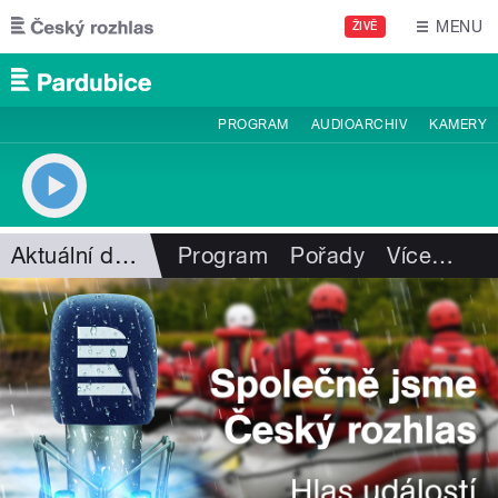
Přejít k hlavnímu obsahu
MENU
ŽIVĚ
PROGRAM
AUDIOARCHIV
KAMERY
Aktuální dění
Program
Pořady
Více
…