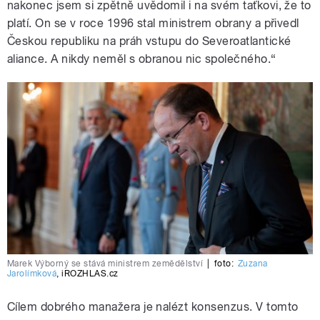
nakonec jsem si zpětně uvědomil i na svém taťkovi, že to
platí. On se v roce 1996 stal ministrem obrany a přivedl
Českou republiku na práh vstupu do Severoatlantické
aliance. A nikdy neměl s obranou nic společného.“
Marek Výborný se stává ministrem zemědělství
|
foto:
Zuzana
Jarolímková
,
iROZHLAS.cz
Cílem dobrého manažera je nalézt konsenzus. V tomto