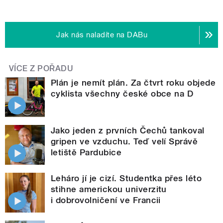
Jak nás naladíte na DABu
VÍCE Z POŘADU
Plán je nemít plán. Za čtvrt roku objede
cyklista všechny české obce na D
Jako jeden z prvních Čechů tankoval
gripen ve vzduchu. Teď velí Správě
letiště Pardubice
Leháro jí je cizí. Studentka přes léto
stihne americkou univerzitu
i dobrovolničení ve Francii