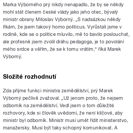
Marka Výborného prý nikdy nenapadlo, že by se někdy
mohl stát členem české vlády jako jeho otec, bývalý
ministr obrany Miloslav Výborný. „S nadsázkou někdy
říkám, že jsem takový homo politicus. Vyrůstali jsme v
rodině, kde se o politice mluvilo, mě to bavilo poslouchat,
ale profesně jsem zvolil dráhu pedagoga, je to povolání
mého srdce a věřím, že se k tomu vrátím,“ říká Marek
Výborný.
Složité rozhodnutí
Zda přijme funkci ministra zemědělství, prý Marek
Výborný pečlivě zvažoval. „Už jenom proto, že nejsem
odborník na zemědělství. Vedl jsem o tom důležité
rozhovory, kde si člověk uvědomí, že není klíčové, aby
ministr byl odborník. Ministr musí umět řídit ministerstvo,
manažersky. Musí být taky schopný komunikovat. A