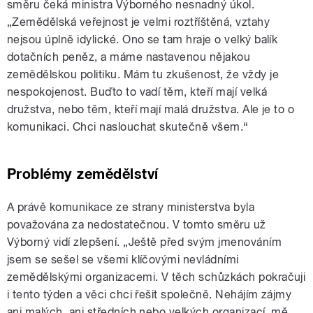
směru čeká ministra Výborného nesnadný úkol.
„Zemědělská veřejnost je velmi roztříštěná, vztahy
nejsou úplně idylické. Ono se tam hraje o velký balík
dotačních peněz, a máme nastavenou nějakou
zemědělskou politiku. Mám tu zkušenost, že vždy je
nespokojenost. Buďto to vadí těm, kteří mají velká
družstva, nebo těm, kteří mají malá družstva. Ale je to o
komunikaci. Chci naslouchat skutečně všem.“
Problémy zemědělství
A právě komunikace ze strany ministerstva byla
považována za nedostatečnou. V tomto směru už
Výborný vidí zlepšení. „Ještě před svým jmenováním
jsem se sešel se všemi klíčovými nevládními
zemědělskými organizacemi. V těch schůzkách pokračuji
i tento týden a věci chci řešit společně. Nehájím zájmy
ani malých, ani středních nebo velkých organizací, mě