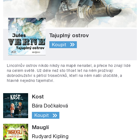
Tajuplný ostrov
Koupit
Lincolnův ostrov nikdo nikdy na mapě nenašel, a přece ho znají lidé
na celém světě. Už déle než sto třicet let na něm prožívají
dobrodružství s pěticí trosečníků, kteří na něm našli útočiště, a
hlavně nejedno tajemství.
Kost
Bára Dočkalová
Koupit
Mauglí
Rudyard Kipling