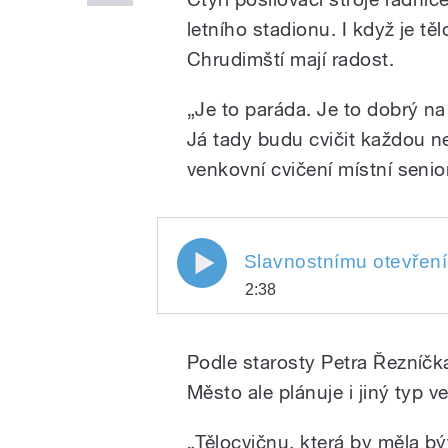
letního stadionu. I když je tě
Chrudimští mají radost.
„Je to paráda. Je to dobrý na
Já tady budu cvičit každou ne
venkovní cvičení místní senio
2:38
Play
Podle starosty Petra Řezníčka
Město ale plánuje i jiný typ v
„Tělocvičnu, která by měla bý