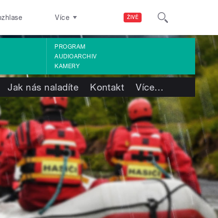
ozhlase
Více
ŽIVĚ
PROGRAM
AUDIOARCHIV
KAMERY
Jak nás naladíte
Kontakt
Více
…