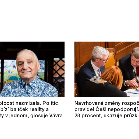
blbost nezmizela. Politici
Navrhované změny rozpoč
ízí balíček reality a
pravidel Češi nepodporují.
ity v jednom, glosuje Vávra
28 procent, ukazuje průz