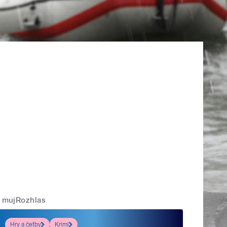
mujRozhlas
Hry a četby
Krimi