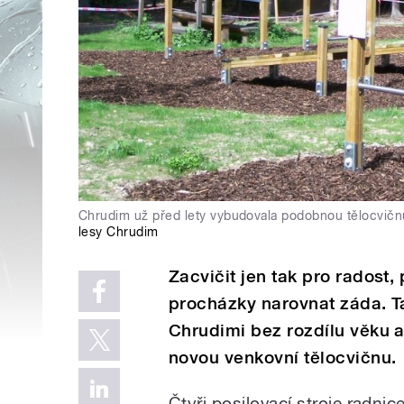
Chrudim už před lety vybudovala podobnou tělocvičnu 
lesy Chrudim
Zacvičit jen tak pro radost
procházky narovnat záda. T
Chrudimi bez rozdílu věku a
novou venkovní tělocvičnu.
Čtyři posilovací stroje radnic