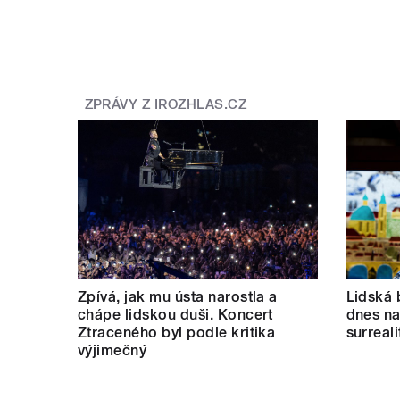
ZPRÁVY Z IROZHLAS.CZ
Zpívá, jak mu ústa narostla a
Lidská 
chápe lidskou duši. Koncert
dnes nab
Ztraceného byl podle kritika
surreal
výjimečný