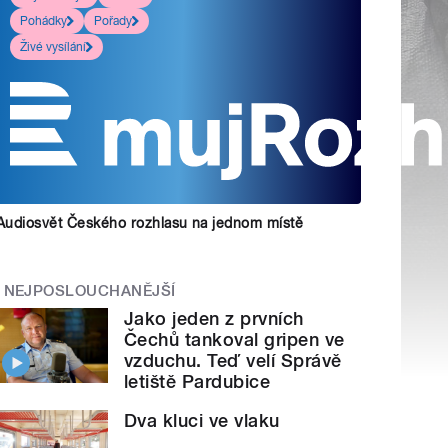
Pohádky
Pořady
Živé vysílání
Audiosvět Českého rozhlasu na jednom místě
NEJPOSLOUCHANĚJŠÍ
Jako jeden z prvních
Čechů tankoval gripen ve
vzduchu. Teď velí Správě
letiště Pardubice
Dva kluci ve vlaku