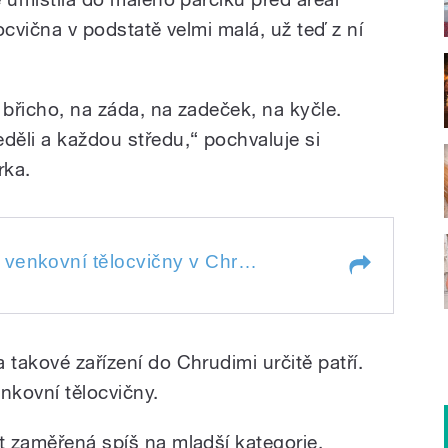
locvična v podstatě velmi malá, už teď z ní
 břicho, na záda, na zadeček, na kyčle.
děli a každou středu,“ pochvaluje si
rka.
Slavnostnímu otevření venkovní tělocvičny v Chrudimi přihlížela reportérka Tereza Brázdová
Slavnostnímu otevření venkovní tělocvičny v Chrudimi přihlížela reportérka Tereza Brázdová
 takové zařízení do Chrudimi určitě patří.
enkovní tělocvičny.
t zaměřená spíš na mladší kategorie,