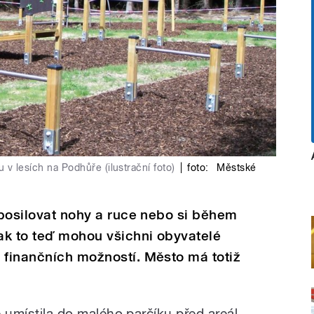
v lesích na Podhůře (ilustrační foto)
|
foto:
Městské
, posilovat nohy a ruce nebo si během
ak to teď mohou všichni obyvatelé
 finančních možností. Město má totiž
e umístila do malého parčíku před areál