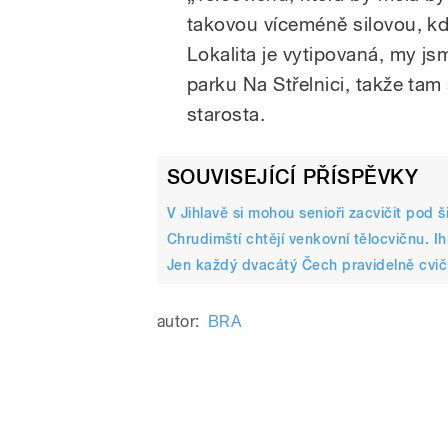
takovou víceméně silovou, kde
Lokalita je vytipovaná, my js
parku Na Střelnici, takže tam 
/
starosta.
SOUVISEJÍCÍ PŘÍSPĚVKY
V Jihlavě si mohou senioři zacvičit pod
Chrudimští chtějí venkovní tělocvičnu. I
Jen každý dvacátý Čech pravidelně cvičí
pause
autor:
BRA