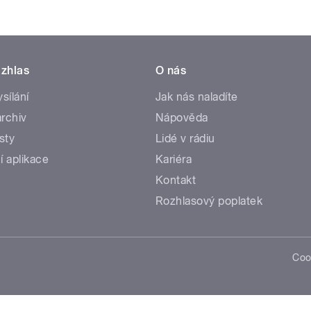
zhlas
O nás
ysílání
Jak nás naladíte
rchiv
Nápověda
sty
Lidé v rádiu
í aplikace
Kariéra
Kontakt
Rozhlasový poplatek
Coo