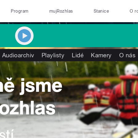
Program
mujRozhlas
Stanice
O r
Audioarchiv
Playlisty
Lidé
Kamery
O nás