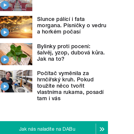
Slunce pálící i fata
morgana. Písničky o vedru
a horkém počasí
Bylinky proti pocení:
šalvěj, yzop, dubová kůra.
Jak na to?
Počítač vyměnila za
hrnčířský kruh. Pokud
toužíte něco tvořit
vlastníma rukama, posadí
tam i vás
Jak nás naladíte na DABu