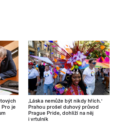
tových
‚Láska nemůže být nikdy hřích.‘
 Pro je
Prahou prošel duhový průvod
kum
Prague Pride, dohlíží na něj
i vrtulník