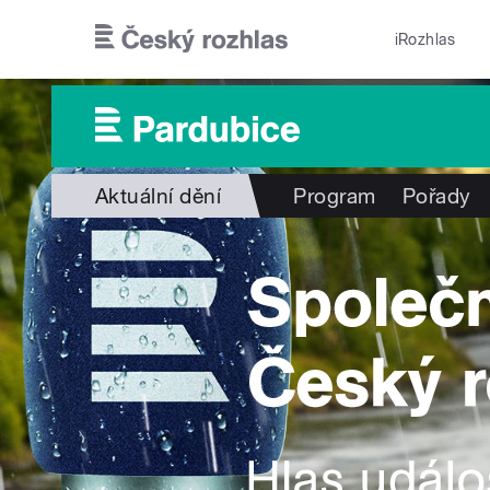
Přejít k hlavnímu obsahu
iRozhlas
Aktuální dění
Program
Pořady