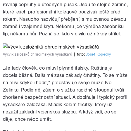
rovnají popruhy u útočných pušek. Jsou to stejné zbraně,
které jejich profesionální kolegové používali ještě před
rokem. Nasucho nacvičují přebíjení, simulovanou závadu
zbraně i vzájemné krytí. Někomu jde výměna zásobníku
líp, někomu hůř. Pozná se, kdo v civilu už někdy střílel.
Výcvik záložáků chrudimských výsadkářů
|
foto:
Josef Kopecký
„Je tady člověk, co mluví plynně italsky. Ruština je
docela běžná. Další má zase základy čínštiny. To se může
na misi kdykoli hodit,“ představuje svoje muže Ivo
Zelinka. Podle něj zájem o službu rapidně stoupnul kvůli
zhoršené bezpečnostní situaci. A doplňuje i typický profil
výsadkáře-záložáka. Mladík kolem třicítky, který už
nezažil základní vojenskou službu. A když vidí, co se
děje, chce něco umět.