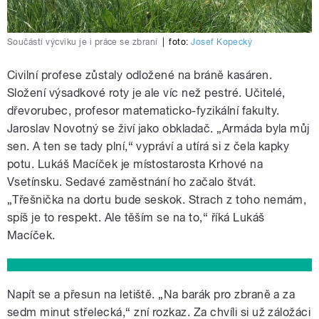
Součástí výcviku je i práce se zbraní
|
foto:
Josef Kopecký
Civilní profese zůstaly odložené na bráně kasáren.
Složení výsadkové roty je ale víc než pestré. Učitelé,
dřevorubec, profesor matematicko-fyzikální fakulty.
Jaroslav Novotný se živí jako obkladač. „Armáda byla můj
sen. A ten se tady plní,“ vypráví a utírá si z čela kapky
potu. Lukáš Macíček je místostarosta Krhové na
Vsetínsku. Sedavé zaměstnání ho začalo štvát.
„Třešnička na dortu bude seskok. Strach z toho nemám,
spíš je to respekt. Ale těším se na to,“ říká Lukáš
Macíček.
Napít se a přesun na letiště. „Na barák pro zbraně a za
sedm minut střelecká,“ zní rozkaz. Za chvíli si už záložáci