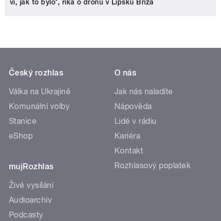
ví, jak to bylo‘, říká o dronu v Lipsku Bříza
Český rozhlas
O nás
Válka na Ukrajině
Jak nás naladíte
Komunální volby
Nápověda
Stanice
Lidé v rádiu
eShop
Kariéra
Kontakt
Rozhlasový poplatek
mujRozhlas
Živé vysílání
Audioarchiv
Podcasty