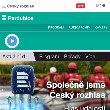
Přejít k hlavnímu obsahu
MENU
ŽIVĚ
PROGRAM
AUDIOARCHIV
KAMERY
Aktuální dění
Program
Pořady
Více
…