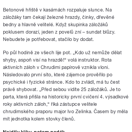
Betonové hřiště v kasárnách rozpaluje slunce. Na
záložáky tam čekají železné hrazdy, činky, dřevěné
bedny a hlavně velitelé. Když skupinka záložáků
poklusem dorazí, jeden z povelů zní – sundat blůzy.
Nebudete je potřebovat, stačilo by dodat.
Po půl hodině ze všech lije pot. „Kdo už nemůže dělat
shyby, aspoň visí na hrazdě!“ volá instruktor. Rota
aktivních záloh v Chrudimi papírově vznikla vloni.
Následovalo první síto, které zájemce prověřilo po
psychické i fyzické stránce. Kdo to zvládl, má tu čest
právě shybovat. „Před sebou vidíte 25 záložáků. Je to
parta, která přišla na historicky první cvičení 4. výsadkové
roky aktivních záloh,“ říká zástupce velitele
chrudimského praporu major Ivo Zelinka. Časem by měla
mít jednotka kolem stovky členů.