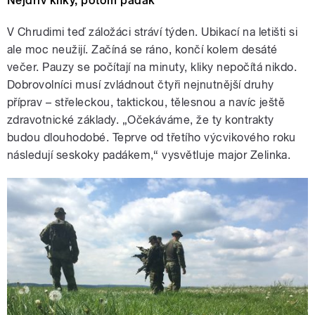
Nejdřív kliky, potom padák
V Chrudimi teď záložáci stráví týden. Ubikací na letišti si
ale moc neužijí. Začíná se ráno, končí kolem desáté
večer. Pauzy se počítají na minuty, kliky nepočítá nikdo.
Dobrovolníci musí zvládnout čtyři nejnutnější druhy
příprav – střeleckou, taktickou, tělesnou a navíc ještě
zdravotnické základy. „Očekáváme, že ty kontrakty
budou dlouhodobé. Teprve od třetího výcvikového roku
následují seskoky padákem,“ vysvětluje major Zelinka.