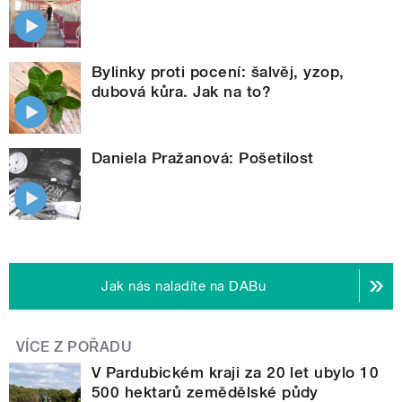
Bylinky proti pocení: šalvěj, yzop,
dubová kůra. Jak na to?
Daniela Pražanová: Pošetilost
Jak nás naladíte na DABu
VÍCE Z POŘADU
V Pardubickém kraji za 20 let ubylo 10
500 hektarů zemědělské půdy