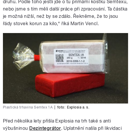
druhu. Podle toho jestli jde o tu primární kostku Semtexu,
nebo jsme s tím měli další práce při zpracování. Ta částka
je možná nižší, než by se zdálo. Řekněme, že to jsou
řády stovek korun za kilo,“ říká Martin Vencl.
Plastická trhavina Semtex 1A
|
foto:
Explosia a. s.
Před několika lety přišla Explosia na trh také s anti
výbušninou
Dezintegrátor
. Uplatnění našla při likvidaci