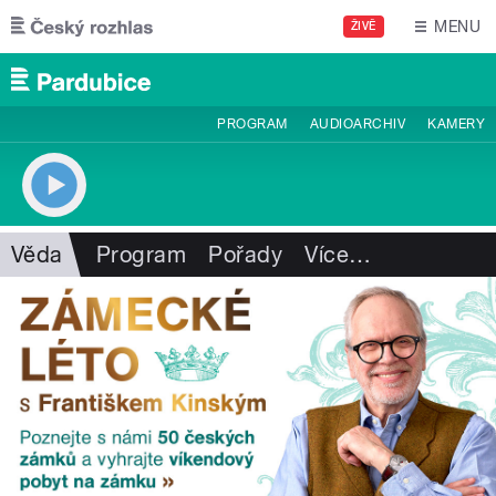
Přejít k hlavnímu obsahu
MENU
ŽIVĚ
PROGRAM
AUDIOARCHIV
KAMERY
Věda
Program
Pořady
Více
…