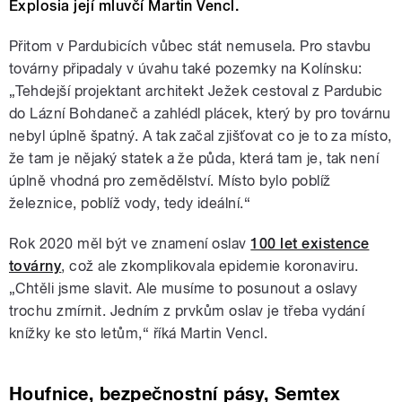
Explosia její mluvčí Martin Vencl.
Přitom v Pardubicích vůbec stát nemusela. Pro stavbu
továrny připadaly v úvahu také pozemky na Kolínsku:
„Tehdejší projektant architekt Ježek cestoval z Pardubic
do Lázní Bohdaneč a zahlédl plácek, který by pro továrnu
nebyl úplně špatný. A tak začal zjišťovat co je to za místo,
že tam je nějaký statek a že půda, která tam je, tak není
úplně vhodná pro zemědělství. Místo bylo poblíž
železnice, poblíž vody, tedy ideální.“
Rok 2020 měl být ve znamení oslav
100 let existence
továrny
, což ale zkomplikovala epidemie koronaviru.
„Chtěli jsme slavit. Ale musíme to posunout a oslavy
trochu zmírnit. Jedním z prvkům oslav je třeba vydání
knížky ke sto letům,“ říká Martin Vencl.
Houfnice, bezpečnostní pásy, Semtex