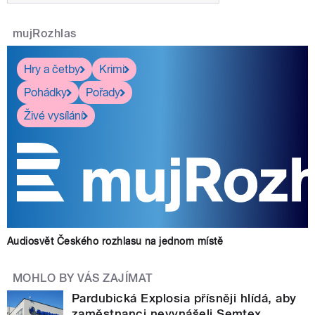
mujRozhlas
Hry a četby
Krimi
Pohádky
Pořady
Živé vysílání
Audiosvět Českého rozhlasu na jednom místě
MOHLO BY VÁS ZAJÍMAT
Pardubická Explosia přísněji hlídá, aby
zaměstnanci nevynášeli Semtex