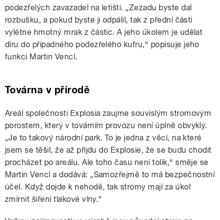
podezřelých zavazadel na letišti. „Zezadu byste dal
rozbušku, a pokud byste ji odpálil, tak z přední části
vylétne hmotný mrak z částic. A jeho úkolem je udělat
díru do případného podezřelého kufru,“ popisuje jeho
funkci Martin Vencl.
Továrna v přírodě
Areál společnosti Explosia zaujme souvislým stromovým
porostem, který v továrním provozu není úplně obvyklý.
„Je to takový národní park. To je jedna z věcí, na které
jsem se těšil, že až přijdu do Explosie, že se budu chodit
procházet po areálu. Ale toho času není tolik,“ směje se
Martin Vencl a dodává: „Samozřejmě to má bezpečnostní
účel. Když dojde k nehodě, tak stromy mají za úkol
zmírnit šíření tlakové vlny.“