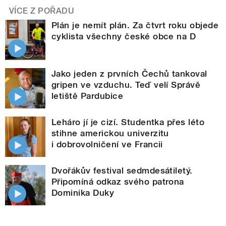
VÍCE Z POŘADU
Plán je nemít plán. Za čtvrt roku objede
cyklista všechny české obce na D
Jako jeden z prvních Čechů tankoval
gripen ve vzduchu. Teď velí Správě
letiště Pardubice
Leháro jí je cizí. Studentka přes léto
stihne americkou univerzitu
i dobrovolničení ve Francii
Dvořákův festival sedmdesátiletý.
Připomíná odkaz svého patrona
Dominika Duky