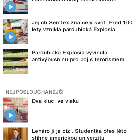
Jejich Semtex zná celý svět. Před 100
lety vznikla pardubická Explosia
Pardubická Explosia vyvinula
antivýbušninu pro boj s terorismem
NEJPOSLOUCHANĚJŠÍ
Dva kluci ve vlaku
Leháro jí je cizí. Studentka přes léto
stihne americkou univerzitu