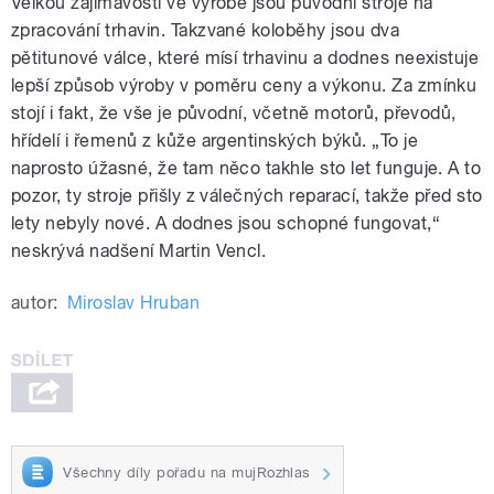
Velkou zajímavostí ve výrobě jsou původní stroje na
zpracování trhavin. Takzvané koloběhy jsou dva
pětitunové válce, které mísí trhavinu a dodnes neexistuje
lepší způsob výroby v poměru ceny a výkonu. Za zmínku
stojí i fakt, že vše je původní, včetně motorů, převodů,
hřídelí i řemenů z kůže argentinských býků. „To je
naprosto úžasné, že tam něco takhle sto let funguje. A to
pozor, ty stroje přišly z válečných reparací, takže před sto
lety nebyly nové. A dodnes jsou schopné fungovat,“
neskrývá nadšení Martin Vencl.
autor:
Miroslav Hruban
Všechny díly pořadu na mujRozhlas