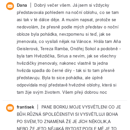
|
Dana
Dobrý večer všem. Já jsem si vždycky
představovala pohledem na noční oblohu, co se tam
asi tak v té dálce děje. A musím napsat, protože se
nedovolám, že přesně podle mých představ o noční
obloze byla pohádka, nevzpomenu si teď, jak se
jmenovala, co vysílali nějak na Vánoce. Hrála tam Aňa
Geislerová, Tereza Ramba, Ondřej Sokol a podobně -
byla tam Hvězdička, Sirius a nevím, jak se všechny
hvězdičky jmenovaly, nakonec vlastně ta jedna
hvězda spadla do černé díry - tak si to tam přesně
představuju. Byla to sice pohádka, ale úplně
odpovídala mojí představě hvězdné oblohy, která si
tam žije svým životem. Všem přeji dobrou noc
|
frantisek
PANE BORKU.MOJE VYSVĚTLENI CO JE
BŮH.RŮZNÁ SPOLEČENSTVI SI VYSVĚTLUJI BOHA
PO SVÉM,TO ZNAMENÁ ŽE JE JÍCH NĚKOLIK,A
NEBO ŽE JETO NĚJAKÁ BYTOST.PODLE MĚ JE TO