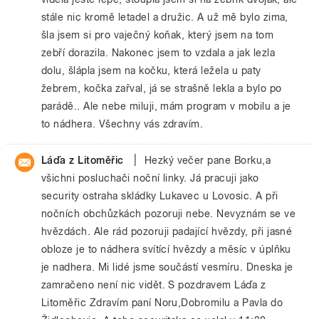
stále nic kromě letadel a družic. A už mě bylo zima,
šla jsem si pro vaječný koňak, který jsem na tom
zebří dorazila. Nakonec jsem to vzdala a jak lezla
dolu, šlápla jsem na kočku, která ležela u paty
žebrem, kočka zařval, já se strašně lekla a bylo po
parádě.. Ale nebe miluji, mám program v mobilu a je
to nádhera. Všechny vás zdravím.
|
Láďa z Litoměřic
Hezký večer pane Borku,a
všichni posluchači noční linky. Já pracuji jako
security ostraha skládky Lukavec u Lovosic. A při
nočních obchůzkách pozoruji nebe. Nevyznám se ve
hvězdách. Ale rád pozoruji padající hvězdy, při jasné
obloze je to nádhera svítící hvězdy a měsíc v úplňku
je nadhera. Mi lidé jsme součástí vesmíru. Dneska je
zamračeno není nic vidět. S pozdravem Láďa z
Litoměřic Zdravím paní Noru,Dobromilu a Pavla do