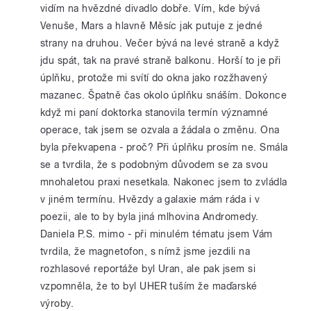
vidím na hvězdné divadlo dobře. Vím, kde bývá
Venuše, Mars a hlavně Měsíc jak putuje z jedné
strany na druhou. Večer bývá na levé straně a když
jdu spát, tak na pravé straně balkonu. Horší to je při
úplňku, protože mi svítí do okna jako rozžhavený
mazanec. Špatně čas okolo úplňku snáším. Dokonce
když mi paní doktorka stanovila termín významné
operace, tak jsem se ozvala a žádala o změnu. Ona
byla překvapena - proč? Při úplňku prosím ne. Smála
se a tvrdila, že s podobným důvodem se za svou
mnohaletou praxi nesetkala. Nakonec jsem to zvládla
v jiném termínu. Hvězdy a galaxie mám ráda i v
poezii, ale to by byla jiná mlhovina Andromedy.
Daniela P.S. mimo - při minulém tématu jsem Vám
tvrdila, že magnetofon, s nímž jsme jezdili na
rozhlasové reportáže byl Uran, ale pak jsem si
vzpomněla, že to byl UHER tuším že maďarské
výroby.