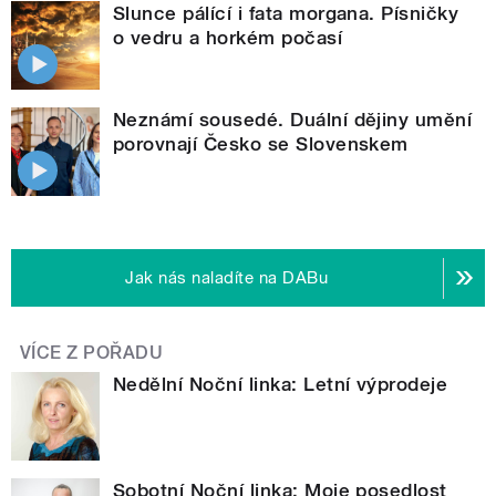
Slunce pálící i fata morgana. Písničky
o vedru a horkém počasí
Neznámí sousedé. Duální dějiny umění
porovnají Česko se Slovenskem
Jak nás naladíte na DABu
VÍCE Z POŘADU
Nedělní Noční linka: Letní výprodeje
Sobotní Noční linka: Moje posedlost