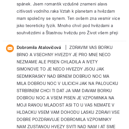
spánek. Jsem romantik vzdušné znameni alavs
citlivosti vodního.raka Vztah k planetam a hvězdam
mam společny se synem. Ten ovšem zna vesmir vice
jsko teoreticky fyzik. Mnoho chvil pod hvězdami a
souhvězdimi a Štastnou hvězdu pro Život všem přeji
|
Dobromila Atalovičová
ZDRAVIM VAS BORKU
BRNO A VSECHNY HVEZDY JE PRO MNE NECO
NEZMAME ALE PISEN CHLADILA A IVETY
SIMONOVE TO JE NECO HVEZDY JSOU JAK
SEDMIKRASKY NAD BRNEM DOBRUO NOC MA
MILA DOBROU NOC V ULICICH JAK NA PALOUCKU
STRBRNEM CHCI TI DAT JA VAM DAVAM BORKU
DOBROU NOC A VSEM PISEN JE VZPOMINKA NA
MOJI RANOU MLADOST ASI TO U VAS NEMATE V
HLDACKU VSEM VAM DOHODU LASKU ZDRAVI VSE
DOBRE POZDRAVUJE DOBROMILA VZPOMINKY
NAM ZUSTANOU HVEZY SVITI NAD NAM I AT SME