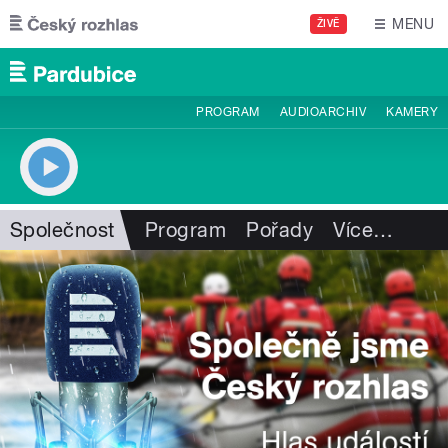
Přejít k hlavnímu obsahu
MENU
ŽIVĚ
PROGRAM
AUDIOARCHIV
KAMERY
Společnost
Program
Pořady
Více
…