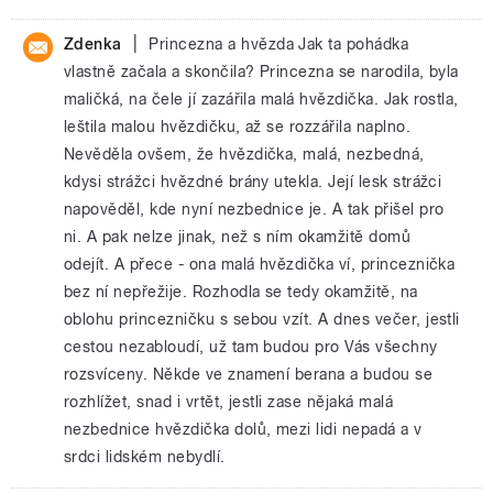
|
Zdenka
Princezna a hvězda Jak ta pohádka
vlastně začala a skončila? Princezna se narodila, byla
maličká, na čele jí zazářila malá hvězdička. Jak rostla,
leštila malou hvězdičku, až se rozzářila naplno.
Nevěděla ovšem, že hvězdička, malá, nezbedná,
kdysi strážci hvězdné brány utekla. Její lesk strážci
napověděl, kde nyní nezbednice je. A tak přišel pro
ni. A pak nelze jinak, než s ním okamžitě domů
odejít. A přece - ona malá hvězdička ví, princeznička
bez ní nepřežije. Rozhodla se tedy okamžitě, na
oblohu princezničku s sebou vzít. A dnes večer, jestli
cestou nezabloudí, už tam budou pro Vás všechny
rozsvíceny. Někde ve znamení berana a budou se
rozhlížet, snad i vrtět, jestli zase nějaká malá
nezbednice hvězdička dolů, mezi lidi nepadá a v
srdci lidském nebydlí.