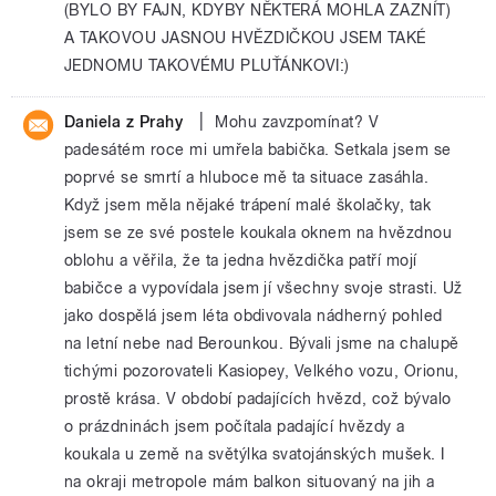
(BYLO BY FAJN, KDYBY NĚKTERÁ MOHLA ZAZNÍT)
A TAKOVOU JASNOU HVĚZDIČKOU JSEM TAKÉ
JEDNOMU TAKOVÉMU PLUŤÁNKOVI:)
|
Daniela z Prahy
Mohu zavzpomínat? V
padesátém roce mi umřela babička. Setkala jsem se
poprvé se smrtí a hluboce mě ta situace zasáhla.
Když jsem měla nějaké trápení malé školačky, tak
jsem se ze své postele koukala oknem na hvězdnou
oblohu a věřila, že ta jedna hvězdička patří mojí
babičce a vypovídala jsem jí všechny svoje strasti. Už
jako dospělá jsem léta obdivovala nádherný pohled
na letní nebe nad Berounkou. Bývali jsme na chalupě
tichými pozorovateli Kasiopey, Velkého vozu, Orionu,
prostě krása. V období padajících hvězd, což bývalo
o prázdninách jsem počítala padající hvězdy a
koukala u země na světýlka svatojánských mušek. I
na okraji metropole mám balkon situovaný na jih a