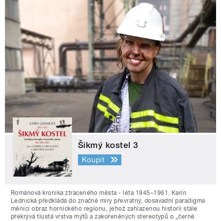
Šikmý kostel 3
Koupit
Románová kronika ztraceného města - léta 1945–1961. Karin
Lednická předkládá do značné míry převratný, dosavadní paradigma
měnící obraz hornického regionu, jehož zahlazenou historii stále
překrývá tlustá vrstva mýtů a zakořeněných stereotypů o „černé