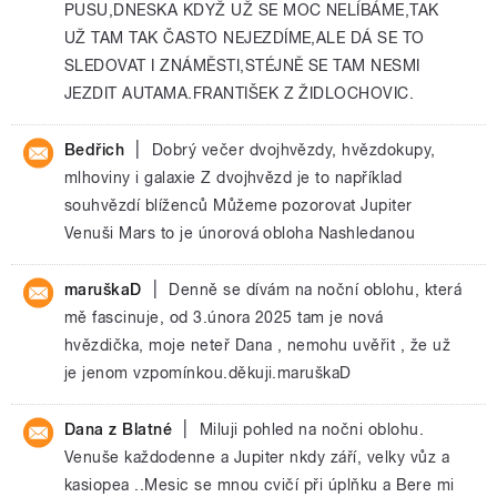
PUSU,DNESKA KDYŽ UŽ SE MOC NELÍBÁME,TAK
UŽ TAM TAK ČASTO NEJEZDÍME,ALE DÁ SE TO
SLEDOVAT I ZNÁMĚSTI,STÉJNĚ SE TAM NESMI
JEZDIT AUTAMA.FRANTIŠEK Z ŽIDLOCHOVIC.
|
Bedřich
Dobrý večer dvojhvězdy, hvězdokupy,
mlhoviny i galaxie Z dvojhvězd je to například
souhvězdí blíženců Můžeme pozorovat Jupiter
Venuši Mars to je únorová obloha Nashledanou
|
maruškaD
Denně se dívám na noční oblohu, která
mě fascinuje, od 3.února 2025 tam je nová
hvězdička, moje neteř Dana , nemohu uvěřit , že už
je jenom vzpomínkou.děkuji.maruškaD
|
Dana z Blatné
Miluji pohled na nočni oblohu.
Venuše každodenne a Jupiter nkdy září, velky vůz a
kasiopea ..Mesic se mnou cvičí při úplňku a Bere mi