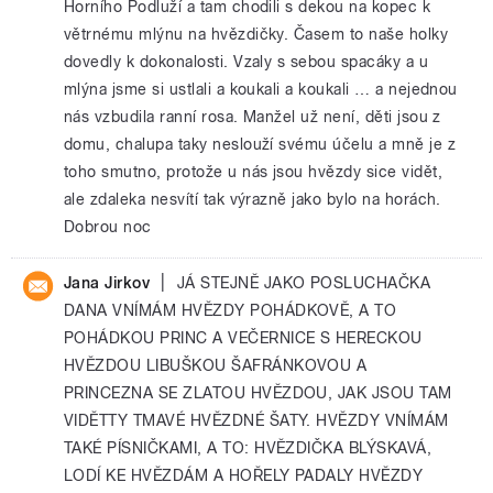
Horního Podluží a tam chodili s dekou na kopec k
větrnému mlýnu na hvězdičky. Časem to naše holky
dovedly k dokonalosti. Vzaly s sebou spacáky a u
mlýna jsme si ustlali a koukali a koukali … a nejednou
nás vzbudila ranní rosa. Manžel už není, děti jsou z
domu, chalupa taky neslouží svému účelu a mně je z
toho smutno, protože u nás jsou hvězdy sice vidět,
ale zdaleka nesvítí tak výrazně jako bylo na horách.
Dobrou noc
|
Jana Jirkov
JÁ STEJNĚ JAKO POSLUCHAČKA
DANA VNÍMÁM HVĚZDY POHÁDKOVĚ, A TO
POHÁDKOU PRINC A VEČERNICE S HERECKOU
HVĚZDOU LIBUŠKOU ŠAFRÁNKOVOU A
PRINCEZNA SE ZLATOU HVĚZDOU, JAK JSOU TAM
VIDĚTTY TMAVÉ HVĚZDNÉ ŠATY. HVĚZDY VNÍMÁM
TAKÉ PÍSNIČKAMI, A TO: HVĚZDIČKA BLÝSKAVÁ,
LODÍ KE HVĚZDÁM A HOŘELY PADALY HVĚZDY