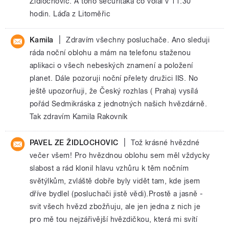
Židlochovic. A toho securitaka co volal v 11:30
hodin. Láďa z Litoměřic
|
Kamila
Zdravím všechny posluchače. Ano sleduji
ráda noční oblohu a mám na telefonu staženou
aplikaci o všech nebeských znamení a položení
planet. Dále pozoruji noční přelety družici IIS. No
ještě upozorňuji, že Český rozhlas ( Praha) vysílá
pořád Sedmikráska z jednotných našich hvězdárně.
Tak zdravím Kamila Rakovník
|
PAVEL ZE ŽIDLOCHOVIC
Tož krásné hvězdné
večer všem! Pro hvězdnou oblohu sem měl vždycky
slabost a rád klonil hlavu vzhůru k těm nočním
světýlkům, zvláště dobře byly vidět tam, kde jsem
dříve bydlel (posluchači jistě vědi).Prostě a jasně -
svit všech hvězd zbožňuju, ale jen jedna z nich je
pro mě tou nejzářivější hvězdičkou, která mi svítí