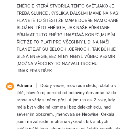
ENÉRGIE KTERÁ STVOŘILA TENTO SVĚT,JAKO JE
TŘEBA SLUNCE ,KYSLÍK,A DALŠI.MI MÁME NA NAŠI
PLANETĚ TO ŠTĚSTI ŽE MÁME DOBŘE NAMICHANÉ
SLOŽENÍ TÉTO ENÉRGIE, JAK NAŠE PŘESTANE
PŘIJÍMAT TUTO ENÉRGII NASTÁVÁ KONEC,MUSÍM
ŘÍCT ŽE TO PLATI PRO VŠECHNY LIDI NA NAŠI
PLANETĚ,AT SU BĚLOCH ,ČERNOCH, TAK BŮH JE
SILNÁ ENERGIE,BEZ NÍ BY NEBYL VŮBEC VESMÍR
,MOŽNÁ VĚDCI BY TO NAZVALI TROCHU
JINAK.FRANTIŠEK.
|
Adriena
Dobrý večer, moc ráda sleduji oblohu v
létě, hlavně roj perseid od poloviny července až do
srpna a vždy si něco přeji. A jsou to asi 2 roky, kdy
měla být viditelná kometa i bez dalekohledu, nad
severním obzorem, jmenovala se Neowise. Čekala
jsem na zahradě, mohla si vykroutit krk a abych
viděla ještě lépe, stoupla jsem si na žebřík dvoják, ale