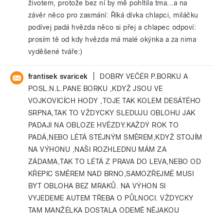
životem, protože bez ní by mě pohltila tma...a na
závěr něco pro zasmání: Říká dívka chlapci, miláčku
podívej padá hvězda něco si přej a chlapec odpoví:
prosím tě od kdy hvězda má malé okýnka a za nima
vyděšené tváře:)
|
frantisek svaricek
DOBRY VEČÉR P.BORKU A
POSL.N.L.PANE BORKU ,KDYŽ JSOU VE
VOJKOVICÍCH HODY ,TOJE TAK KOLEM DESÁTÉHO
SRPNA,TAK TO VŽDYCKY SLEDUJU OBLOHU JAK
PADAJI NA OBLOZE HVĚZDY.KAŽDÝ ROK TO
PADÁ,NEBO LÉTÁ STÉJNÝM SMĚREM,KDYŽ STOJÍM
NA VÝHONU ,NAŠI ROZHLEDNU MÁM ZA
ZÁDAMA,TAK TO LÉTÁ Z PRAVA DO LEVA,NEBO OD
KŘEPIC SMĚREM NAD BRNO,SAMOZŘEJMĚ MUSI
BYT OBLOHA BEZ MRAKŮ. NA VÝHON SI
VYJEDEME AUTEM TŘEBA O PŮLNOCI. VŽDYCKY
TAM MANŽÉLKA DOSTALA ODEMĚ NĚJAKOU