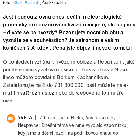
foto:
Khalil Baalbaki
,
Český rozhlas
Jestli budou zrovna dnes ideální meteorologické
podmínky pro pozorování hvězd není jisté, ale co jindy
– díváte se na hvězdy? Pozorujete noční oblohu a
vyznáte se v souhvězdích? Je astronomie vašim
koníčkem? A kdoví, třeba jste objevili novou kometu!
O pohledech vzhůru k hvězdné obloze a třeba i tom, jaké
pocity ve vás vyvolává měsíční úplněk si dnes v Noční
lince můžete povídat s Borkem Kapitančikem.
Zatelefonujte na číslo 731 800 900, psát můžete na e-
mail
linka@rozhlas.cz
nebo do webového formuláře
níže.
|
YVETA
Zdravím, pane Borku, Vás a všechny
Nespavce. Dnešní téma ve mne vyvolalo vzpomínku,
kdy jsme s dětmi jezdili na podnikovou chatu do