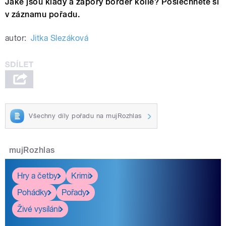
Jaké jsou klady a zápory border kolie? Poslechněte si
v záznamu pořadu.
autor:
Jitka Slezáková
Všechny díly pořadu na mujRozhlas
mujRozhlas
Hry a četby
Krimi
Pohádky
Pořady
Živé vysílání