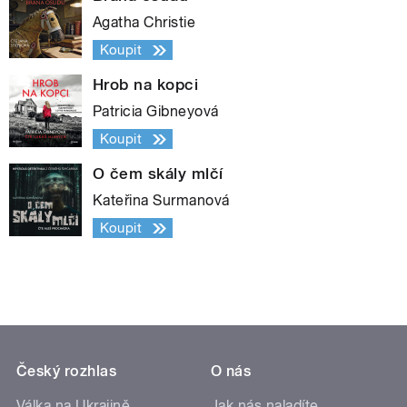
Agatha Christie
Koupit
Hrob na kopci
Patricia Gibneyová
Koupit
O čem skály mlčí
Kateřina Surmanová
Koupit
Český rozhlas
O nás
Válka na Ukrajině
Jak nás naladíte