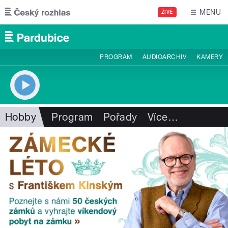
Přejít k hlavnímu obsahu
MENU
ŽIVĚ
PROGRAM
AUDIOARCHIV
KAMERY
Hobby
Program
Pořady
Více
…