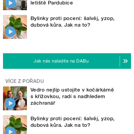
letiště Pardubice
Bylinky proti pocení: šalvěj, yzop,
dubová kůra. Jak na to?
Jak nás naladíte na DABu
VÍCE Z POŘADU
Vedro nejlíp ustojíte v kočárkárně
s křížovkou, radí s nadhledem
záchranář
Bylinky proti pocení: šalvěj, yzop,
dubová kůra. Jak na to?