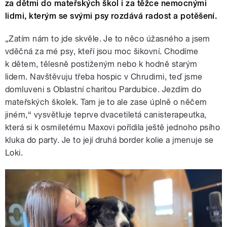
za dětmi do mateřských škol i za těžce nemocnými
lidmi, kterým se svými psy rozdává radost a potěšení.
„Zatím nám to jde skvěle. Je to něco úžasného a jsem
vděčná za mé psy, kteří jsou moc šikovní. Chodíme
k dětem, tělesně postiženým nebo k hodně starým
lidem. Navštěvuju třeba hospic v Chrudimi, teď jsme
domluveni s Oblastní charitou Pardubice. Jezdím do
mateřských školek. Tam je to ale zase úplně o něčem
jiném,“ vysvětluje teprve dvacetiletá canisterapeutka,
která si k osmiletému Maxovi pořídila ještě jednoho psího
kluka do party. Je to její druhá border kolie a jmenuje se
Loki.