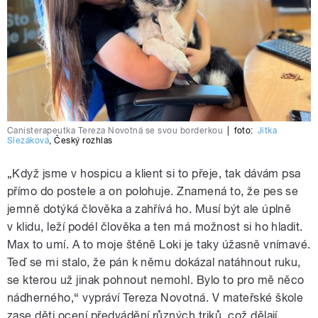
Canisterapeutka Tereza Novotná se svou borderkou
|
foto:
Jitka
Slezáková
,
Český rozhlas
„Když jsme v hospicu a klient si to přeje, tak dávám psa
přímo do postele a on polohuje. Znamená to, že pes se
jemně dotýká člověka a zahřívá ho. Musí být ale úplně
v klidu, leží podél člověka a ten má možnost si ho hladit.
Max to umí. A to moje štěně Loki je taky úžasně vnímavé.
Teď se mi stalo, že pán k němu dokázal natáhnout ruku,
se kterou už jinak pohnout nemohl. Bylo to pro mě něco
nádherného,“ vypráví Tereza Novotná. V mateřské škole
zase děti ocení předvádění různých triků, což dělají