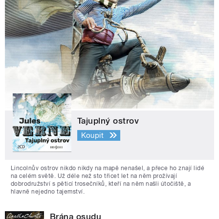
Tajuplný ostrov
Koupit
Lincolnův ostrov nikdo nikdy na mapě nenašel, a přece ho znají lidé
na celém světě. Už déle než sto třicet let na něm prožívají
dobrodružství s pěticí trosečníků, kteří na něm našli útočiště, a
hlavně nejedno tajemství.
Brána osudu