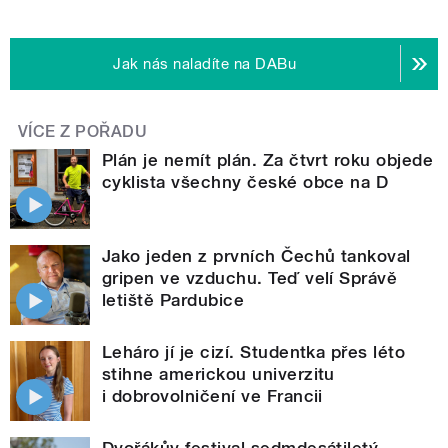
Jak nás naladíte na DABu
VÍCE Z POŘADU
Plán je nemít plán. Za čtvrt roku objede
cyklista všechny české obce na D
Jako jeden z prvních Čechů tankoval
gripen ve vzduchu. Teď velí Správě
letiště Pardubice
Leháro jí je cizí. Studentka přes léto
stihne americkou univerzitu
i dobrovolničení ve Francii
Dvořákův festival sedmdesátiletý.