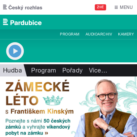
Přejít k hlavnímu obsahu
MENU
ŽIVĚ
PROGRAM
AUDIOARCHIV
KAMERY
Hudba
Program
Pořady
Více
…