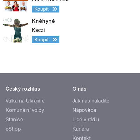
Koupit
Kněhyně
Kaczi
Koupit
Český rozhlas
O nás
Válka na Ukrajině
Jak nás naladíte
Komunální volby
Nápověda
Stanice
Lidé v rádiu
eShop
Kariéra
Kontakt