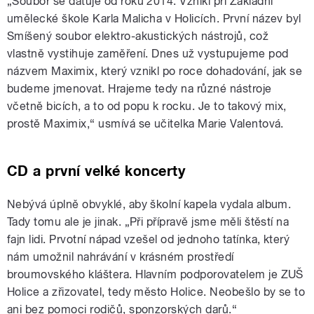
„Soubor se datuje od roku 2014. Vznikl při Základní
umělecké škole Karla Malicha v Holicích. První název byl
Smíšený soubor elektro-akustických nástrojů, což
vlastně vystihuje zaměření. Dnes už vystupujeme pod
názvem Maximix, který vznikl po roce dohadování, jak se
budeme jmenovat. Hrajeme tedy na různé nástroje
včetně bicích, a to od popu k rocku. Je to takový mix,
prostě Maximix,“ usmívá se učitelka Marie Valentová.
CD a první velké koncerty
Nebývá úplně obvyklé, aby školní kapela vydala album.
Tady tomu ale je jinak. „Při přípravě jsme měli štěstí na
fajn lidi. Prvotní nápad vzešel od jednoho tatínka, který
nám umožnil nahrávání v krásném prostředí
broumovského kláštera. Hlavním podporovatelem je ZUŠ
Holice a zřizovatel, tedy město Holice. Neobešlo by se to
ani bez pomoci rodičů, sponzorských darů.“