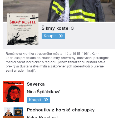
Šikmý kostel 3
Koupit
Románová kronika ztraceného města - léta 1945–1961. Karin
Lednická předkládá do značné míry převratný, dosavadní paradigma
měnící obraz hornického regionu, jehož zahlazenou historii stále
překrývá tlustá vrstva mýtů a zakořeněných stereotypů o „černé
zemi a rudém kraji“.
Severka
Nina Špitálníková
Koupit
Pochoutky z horské chaloupky
Patrik Rozehnal