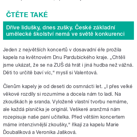
Dříve lidušky, dnes zušky. České základní
umělecké školství nemá ve světě konkurenci
Jeden z největších koncertů v dosavadní éře prožila
kapela na květnovém Dnu Pardubického kraje. „Chtěli
jsme ukázat, že se na ZUŠ dá hrát i jiná hudba než vážná.
Děti to určitě baví víc,“ myslí si Valentová.
Členům kapely je od deseti do osmnácti let. „I přes velké
věkové rozdíly si rozumíme a docela nám to ladí. Na
zkouškách je sranda. Vyloženě vlastní tvorbu nemáme,
ale každá písnička je originál. Veškeré aranžmá nám
rozepisuje naše paní učitelka. Před větším koncertem
máme intenzivnější zkoušky,“ říkají za kapelu Marie
Ďoubalíková a Veronika Jašková.