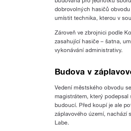
budovaná pro jednotku sbor
dobrovolných hasičů obvodu 
umístit technika, kterou v 
Zároveň ve zbrojnici podle 
zasahující hasiče – šatna, u
vykonávání administrativy.
Budova v záplavo
Vedení městského obvodu se
magistrátem, který podepsal
budoucí. Před koupí je ale po
záplavového území, nachází s
Labe.