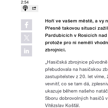
2:54
Hoří ve vašem městě, a vy 
Přesně takovou situaci zažil
Pardubicích v Rosicích nad 
protože pro ni neměli vhod
zbrojnici.
„Hasičská zbrojnice původně 
přebudovala na hasičskou zbr
zastupitelstev z 20. let víme, 
vevnitř, co se tam dá, zplesni
ukazuje během našeho natáčení
Sboru dobrovolných hasičů 
Vítězslav Košťál.