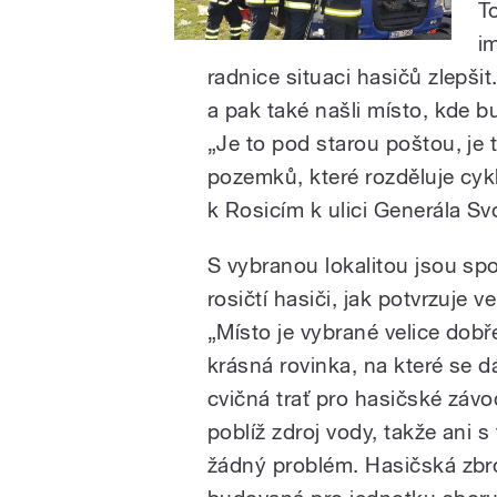
T
i
radnice situaci hasičů zlepšit
a pak také našli místo, kde b
„Je to pod starou poštou, je 
pozemků, které rozděluje cy
k Rosicím k ulici Generála S
S vybranou lokalitou jsou sp
rosičtí hasiči, jak potvrzuje ve
„Místo je vybrané velice dobře
krásná rovinka, na které se d
cvičná trať pro hasičské závo
poblíž zdroj vody, takže ani 
žádný problém. Hasičská zbro