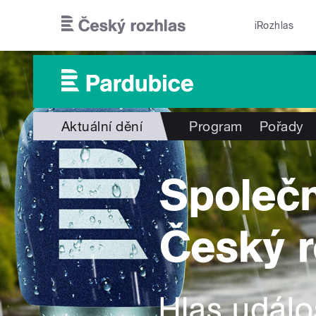
Přejít k hlavnímu obsahu
iRozhlas
Aktuální dění
Program
Pořady