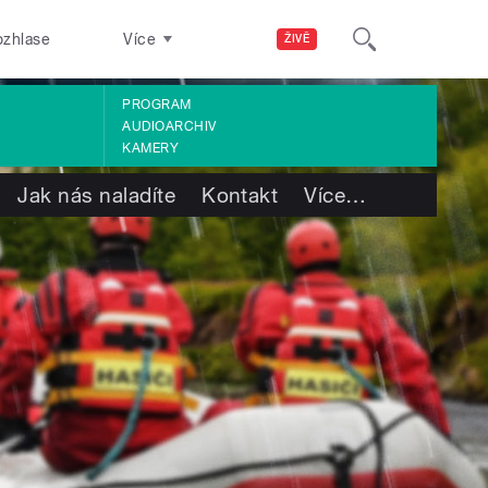
ozhlase
Více
ŽIVĚ
PROGRAM
AUDIOARCHIV
KAMERY
Jak nás naladíte
Kontakt
Více
…