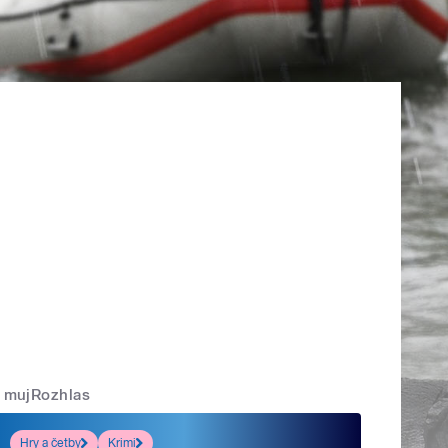
mujRozhlas
Hry a četby
Krimi