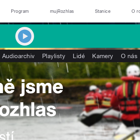
Program
mujRozhlas
Stanice
O r
Audioarchiv
Playlisty
Lidé
Kamery
O nás