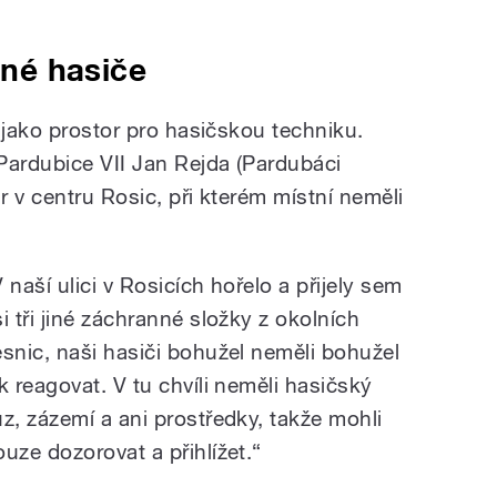
jiné hasiče
 jako prostor pro hasičskou techniku.
ardubice VII Jan Rejda (Pardubáci
 v centru Rosic, při kterém místní neměli
 naší ulici v Rosicích hořelo a přijely sem
si tři jiné záchranné složky z okolních
esnic, naši hasiči bohužel neměli bohužel
ak reagovat. V tu chvíli neměli hasičský
ůz, zázemí a ani prostředky, takže mohli
ouze dozorovat a přihlížet.“