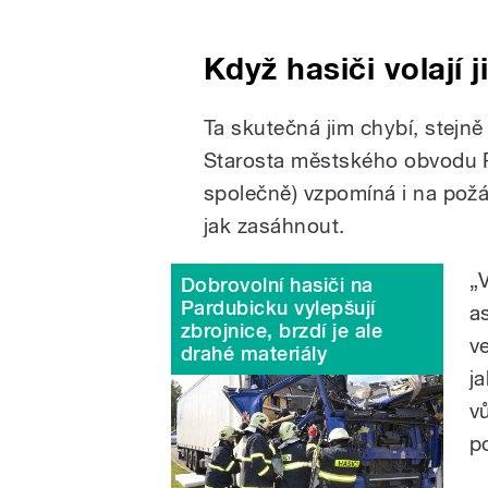
Když hasiči volají 
Ta skutečná jim chybí, stejně
Starosta městského obvodu P
společně) vzpomíná i na požár
jak zasáhnout.
„V
Dobrovolní hasiči na
Pardubicku vylepšují
a
zbrojnice, brzdí je ale
v
drahé materiály
j
v
p