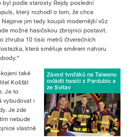
o byl podle starosty Rejdy poslední
mpuls, který rozhodl o tom, že chce
. Nejprve jim tedy koupili modernější vůz
ude možné hasičskou zbrojnici postavit.
to zhruba 10 tisíc metrů čtverečních
klostezka, která směřuje směrem nahoru
vobody.“
okojeni také
Závod tvrďáků na Taiwanu
ovládli hasiči z Pardubic a
litel Košťál:
ze Svitav
. Je to
á vybudovat i
dy. Je zde
s tím nebude
jnice vlastně