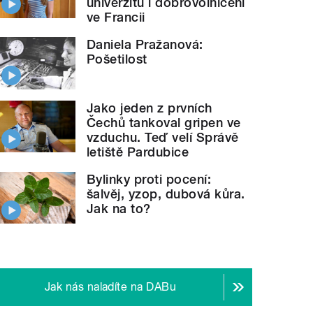
univerzitu i dobrovolničení
ve Francii
Daniela Pražanová:
Pošetilost
Jako jeden z prvních
Čechů tankoval gripen ve
vzduchu. Teď velí Správě
letiště Pardubice
Bylinky proti pocení:
šalvěj, yzop, dubová kůra.
Jak na to?
Jak nás naladíte na DABu