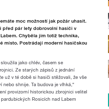
nemáte moc možností jak požár uhasit.
i před pár lety dobrovolní hasiči v
Labem. Chyběla jim totiž technika,
né místo. Postrádají moderní hasičskou
sloužila jako chlév, časem se
ojnici. Ze starých zápisů z jednání
že už v té době si hasiči stěžovali, že vše
ví nebo shnije. Ta budova je vlhká,“
 provizorní historickou zbrojnici velitel
v pardubických Rosicích nad Labem