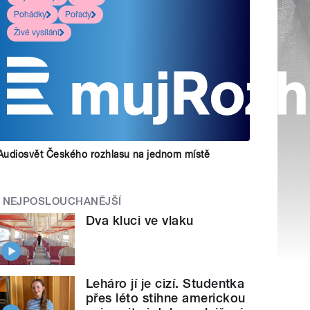
Pohádky
Pořady
Živé vysílání
Audiosvět Českého rozhlasu na jednom místě
NEJPOSLOUCHANĚJŠÍ
Dva kluci ve vlaku
Leháro jí je cizí. Studentka
přes léto stihne americkou