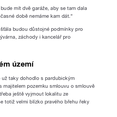
u
bude mít dvě garáže, aby se tam dala
současné době nemáme kam dát.“
Košťála budou důstojné podmínky pro
mývárna, záchody i kancelář pro
vém území
 už taky dohodlo s pardubickým
 s majitelem pozemku smlouvu o smlouvě
třeba ještě vyjmout lokalitu ze
e totiž velmi blízko pravého břehu řeky