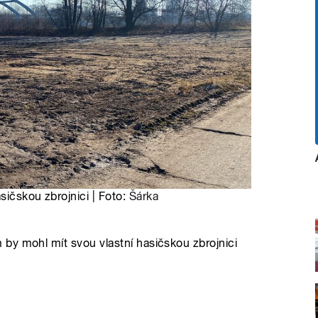
sičskou zbrojnici | Foto:
Šárka
by mohl mít svou vlastní hasičskou zbrojnici