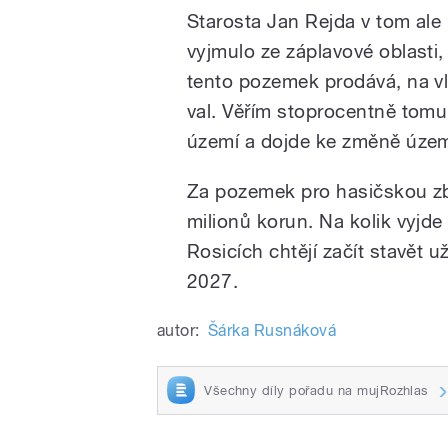
Starosta Jan Rejda v tom ale 
vyjmulo ze záplavové oblasti
tento pozemek prodává, na v
val. Věřím stoprocentně tomu
území a dojde ke změně územ
Za pozemek pro hasičskou zbr
milionů korun. Na kolik vyjde
Rosicích chtějí začít stavět u
2027.
autor:
Šárka Rusnáková
Všechny díly pořadu na mujRozhlas