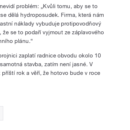
nevidí problém: „Kvůli tomu, aby se to
, se dělá hydroposudek. Firma, která nám
lastní náklady vybuduje protipovodňový
, že se to podaří vyjmout ze záplavového
ního plánu.“
ojnici zaplatí radnice obvodu okolo 10
 samotná stavba, zatím není jasné. V
ž příští rok a věří, že hotovo bude v roce