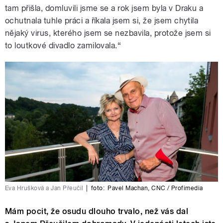
tam přišla, domluvili jsme se a rok jsem byla v Draku a
ochutnala tuhle práci a říkala jsem si, že jsem chytila
nějaký virus, kterého jsem se nezbavila, protože jsem si
to loutkové divadlo zamilovala.“
Eva Hrušková a Jan Přeučil
|
foto:
Pavel Machan
,
CNC / Profimedia
Mám pocit, že osudu dlouho trvalo, než vás dal