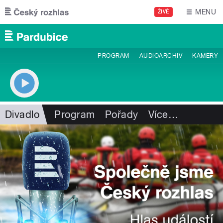
Přejít k hlavnímu obsahu
MENU
ŽIVĚ
PROGRAM
AUDIOARCHIV
KAMERY
Divadlo
Program
Pořady
Více
…