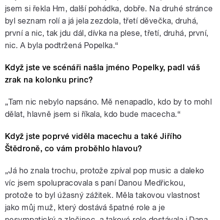
jsem si řekla Hm, další pohádka, dobře. Na druhé stránce
byl seznam rolí a já jela zezdola, třetí děvečka, druhá,
první a nic, tak jdu dál, dívka na plese, třetí, druhá, první,
nic. A byla podtržená Popelka.“
Když jste ve scénáři našla jméno Popelky, padl váš
zrak na kolonku princ?
„Tam nic nebylo napsáno. Mě nenapadlo, kdo by to mohl
dělat, hlavně jsem si říkala, kdo bude macecha.“
Když jste poprvé viděla macechu a také Jiřího
Štědroně, co vám proběhlo hlavou?
„Já ho znala trochu, protože zpíval pop music a daleko
víc jsem spolupracovala s paní Danou Medřickou,
protože to byl úžasný zážitek. Měla takovou vlastnost
jako můj muž, který dostává špatné role a je
nesympatický a zločinec, a takové role dostávala i Dana