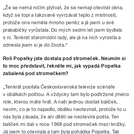
„Že se nemá ničím plýtvat, že se nemají otevírat okna,
když se topí a takzvaně vyvrzávat teplo z místnosti,
protože ona neměla mnoho peněz a já jsem u své
prababičky vyrůstala. Do mých sedmi let jsem bydlela
s ní. Tenkrát staromódní rady, ale já na nich vyrostla a
odnesla jsem si je do života.“
Roli Popelky jste dostala pod stromeček. Neumím si
to moc představit, řekněte mi, jak vypadá Popelka
zabalená pod stromečkem?
„Tenkrát posílala Československá televize scénáře
v obálkách poštou. A vždycky tam bylo podtržené jméno
role, kterou máte hrát. A naši jednou dostali balíček,
nevím, co je to napadlo, obálku neotevírali, protože to u
nás byla zásada, že ani dítěti se neotevírá pošta. Ten
balíček mi dali v roce 1968 pod stromeček mezi knížky.
Já jsem to otevírala a tam byla pohádka Popelka. Tak