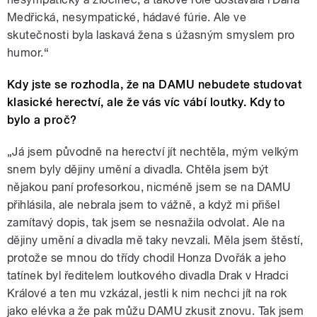
Medřická, nesympatické, hádavé fúrie. Ale ve
skutečnosti byla laskavá žena s úžasným smyslem pro
humor.“
Kdy jste se rozhodla, že na DAMU nebudete studovat
klasické herectví, ale že vás víc vábí loutky. Kdy to
bylo a proč?
„Já jsem původně na herectví jít nechtěla, mým velkým
snem byly dějiny umění a divadla. Chtěla jsem být
nějakou paní profesorkou, nicméně jsem se na DAMU
přihlásila, ale nebrala jsem to vážně, a když mi přišel
zamítavý dopis, tak jsem se nesnažila odvolat. Ale na
dějiny umění a divadla mě taky nevzali. Měla jsem štěstí,
protože se mnou do třídy chodil Honza Dvořák a jeho
tatínek byl ředitelem loutkového divadla Drak v Hradci
Králové a ten mu vzkázal, jestli k nim nechci jít na rok
jako elévka a že pak můžu DAMU zkusit znovu. Tak jsem