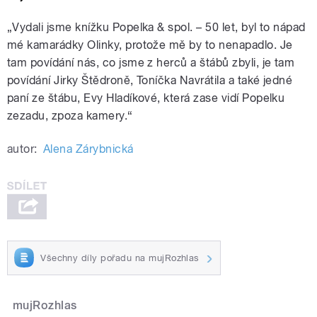
„Vydali jsme knížku Popelka & spol. – 50 let, byl to nápad
mé kamarádky Olinky, protože mě by to nenapadlo. Je
tam povídání nás, co jsme z herců a štábů zbyli, je tam
povídání Jirky Štědroně, Toníčka Navrátila a také jedné
paní ze štábu, Evy Hladíkové, která zase vidí Popelku
zezadu, zpoza kamery.“
autor:
Alena Zárybnická
Všechny díly pořadu na mujRozhlas
mujRozhlas