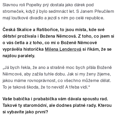
Slavnou roli Popelky prý dostala jako dárek pod
stromeček, když jí bylo sedmnáct let. S Janem Přeučilem
mají loutkové divadlo a jezdí s ním po celé republice.
Česká Skalice a Ratibořice, to jsou místa, kde své
dětství prožívala i Božena Němcová. Z toho, co jsem si
o vás četla a z toho, co mi o Boženě Němcové
vyprávěla historička
Milena Lenderová
si říkám, že se
najdou paralely.
„Já bych řekla, že ano a strašně moc bych přála Boženě
Němcové, aby zažila tuhle dobu. Jak si my ženy žijeme,
jakou máme rovnoprávnost, co všechno můžeme dělat.
To je taková škoda, že to nevidí! A třeba vidí.“
Vaše babička i prababička vám dávala spoustu rad.
Takové ty staromódní, ale dodnes platné rady. Kterou
si vybavíte jako první?