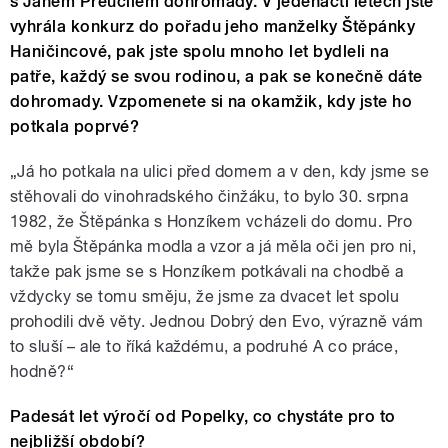
s Janem Přeučilem dohromady. V jedenácti letech jste
vyhrála konkurz do pořadu jeho manželky Štěpánky
Haničincové, pak jste spolu mnoho let bydleli na
patře, každý se svou rodinou, a pak se konečně dáte
dohromady. Vzpomenete si na okamžik, kdy jste ho
potkala poprvé?
„Já ho potkala na ulici před domem a v den, kdy jsme se
stěhovali do vinohradského činžáku, to bylo 30. srpna
1982, že Štěpánka s Honzíkem vcházeli do domu. Pro
mě byla Štěpánka modla a vzor a já měla oči jen pro ni,
takže pak jsme se s Honzíkem potkávali na chodbě a
vždycky se tomu směju, že jsme za dvacet let spolu
prohodili dvě věty. Jednou Dobrý den Evo, výrazně vám
to sluší – ale to říká každému, a podruhé A co práce,
hodně?“
Padesát let výročí od Popelky, co chystáte pro to
nejbližší období?