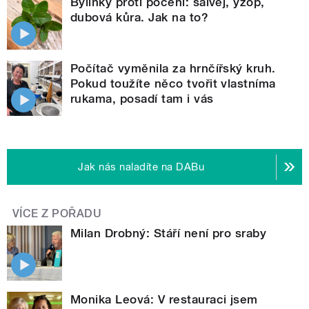
Bylinky proti pocení: šalvěj, yzop,
dubová kůra. Jak na to?
Počítač vyměnila za hrnčířský kruh.
Pokud toužíte něco tvořit vlastníma
rukama, posadí tam i vás
Jak nás naladíte na DABu
VÍCE Z POŘADU
Milan Drobný: Stáří není pro sraby
Monika Leová: V restauraci jsem