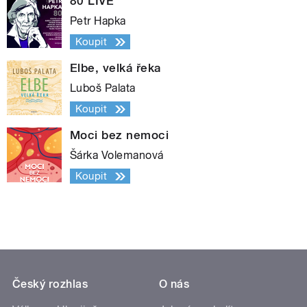
80 LIVE
Petr Hapka
Koupit
Elbe, velká řeka
Luboš Palata
Koupit
Moci bez nemoci
Šárka Volemanová
Koupit
Český rozhlas
O nás