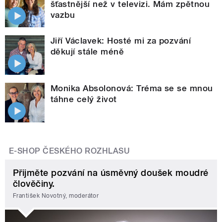
šťastnější než v televizi. Mám zpětnou
vazbu
Jiří Václavek: Hosté mi za pozvání
děkují stále méně
Monika Absolonová: Tréma se se mnou
táhne celý život
E-SHOP ČESKÉHO ROZHLASU
Přijměte pozvání na úsměvný doušek moudré
člověčiny.
František Novotný, moderátor