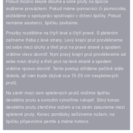
Pokud možno stejně dlouhé a silné pruty na špičce
svážeme provázkem. Pokud máme pomocnici či pomocníka,
požádáme o spolupráci spočívající v držení špičky. Pokud
nemáme asistenci, špičku zavěsíme.
Proutky rozdělíme na čtyři levé a čtyři pravé. S pletením
začneme třeba z levé strany. Levý krajní prut provlékneme
od sebe mezi druhý a třetí prut na pravé straně a spodem
vrátíme vlevo dovnitř. Nyní pravý krajní prut provlékneme od
sebe mezi druhý a třetí prut na levé straně a spodem
vrátíme vpravo dovnitř. Tento postup střídáme pečlivě stále
dokola, až nám bude zbývat cca 15-20 cm nespletených
prutů.
Na závěr mezi osm spletených prutů vložíme špičku
devátého prutu a ovinutím vytvoříme rukojeť. Silný konec
devátého prutu ztenčíme nožem a na závěr zasuneme mezi
spletené pruty. Konec pomlázky seřízneme nožem, na
špičku připevníme pentle a máme hotovo.