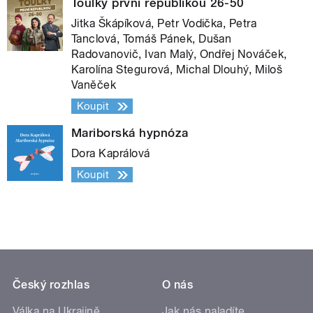
Toulky první republikou 26-50
Jitka Škápíková, Petr Vodička, Petra
Tanclová, Tomáš Pánek, Dušan
Radovanovič, Ivan Malý, Ondřej Nováček,
Karolína Stegurová, Michal Dlouhý, Miloš
Vaněček
Koupit
Mariborská hypnóza
Dora Kaprálová
Koupit
Český rozhlas
O nás
Válka na Ukrajině
Jak nás naladíte