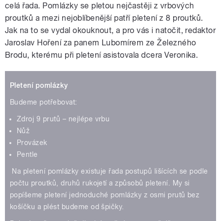
celá řada. Pomlázky se pletou nejčastěji z vrbových
proutků a mezi nejoblíbenější patří pletení z 8 proutků.
Jak na to se vydal okouknout, a pro vás i natočit, redaktor
Jaroslav Hoření za panem Lubomírem ze Železného
Brodu, kterému při pletení asistovala dcera Veronika.
Pletení pomlázky
Budeme potřebovat:
Zdroj 9 prutů – nejlépe vrbu
Nůž
Provázek
Pentle
Na pletení pomlázky existuje řada postupů lišících se podle
počtu proutků, druhů rukojetí a způsobů pletení. My si
popíšeme pletení jednoduché pomlázky z osmi prutů bez
košíčku a plést budeme od špičky.