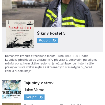
Šikmý kostel 3
Koupit
Románová kronika ztraceného města - léta 1945–1961. Karin
Lednická předkládá do značné míry převratný, dosavadní paradigma
měnící obraz hornického regionu, jehož zahlazenou historii stále
překrývá tlustá vrstva mýtů a zakořeněných stereotypů o „černé
zemi a rudém kraji“.
Tajuplný ostrov
Jules Verne
Koupit