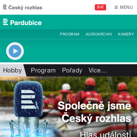
Přejít k hlavnímu obsahu
MENU
ŽIVĚ
PROGRAM
AUDIOARCHIV
KAMERY
Hobby
Program
Pořady
Více
…