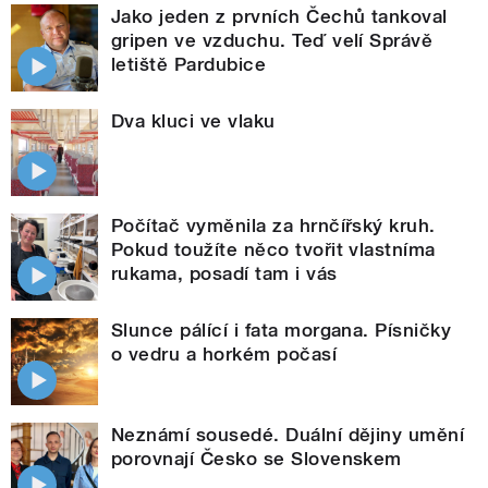
Jako jeden z prvních Čechů tankoval
gripen ve vzduchu. Teď velí Správě
letiště Pardubice
Dva kluci ve vlaku
Počítač vyměnila za hrnčířský kruh.
Pokud toužíte něco tvořit vlastníma
rukama, posadí tam i vás
Slunce pálící i fata morgana. Písničky
o vedru a horkém počasí
Neznámí sousedé. Duální dějiny umění
porovnají Česko se Slovenskem