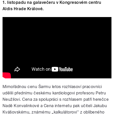
1. listopadu na galavečeru v Kongresovém centru
Aldis Hrade Králové.
Šarmantní osobnost roku 2023
Mimořádnou cenu Šarmu letos rozhlasoví pracovníci
udělili přednímu českému kardiologovi profesoru Petru
Neužilovi. Cena za spolupráci s rozhlasem patří herečce
Nadě Konvalinkové a Cena internetu pak učiteli Jakubu
Kvášovskému, známému „kalkulátorovi" z oblíbeného