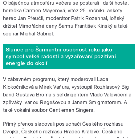
O báječnou atmosféru večera se postarali i další hosté,
herečka Carmen Mayerová, vítěz 25. ročníku ankety
herec Jan Přeučil, moderátor Patrik Rozehnal, loňský
držitel Mimořádné ceny Šarmu František Kinský a také
sochař Michal Gabriel.
Slunce pro Šarmantní osobnost roku jako
symbol velké radosti a vyzařování pozitivní
energie do okolí
V zábavném programu, který moderovali Lada
Klokočníková a Mirek Vaňura, vystoupil Rozhlasový Big
band Gustava Broma s šéfdirigentem Vlado Valovičem a
zpěváky Ivanou Regešovou a Janem Smigmatorem. A
také vokální soubor Gentlemen Singers.
Přímý přenos sledovali posluchači Českého rozhlasu
Dvojka, Českého rozhlasu Hradec Králové, Českého