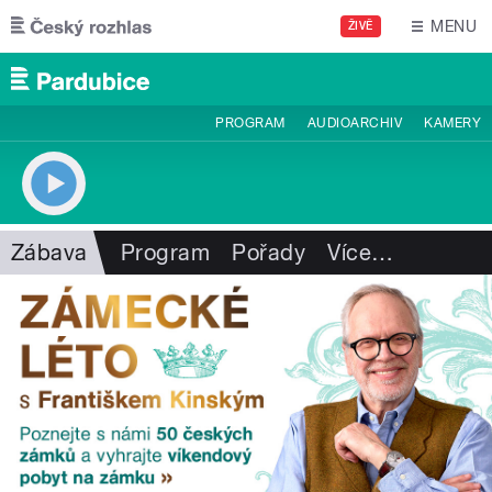
Přejít k hlavnímu obsahu
MENU
ŽIVĚ
PROGRAM
AUDIOARCHIV
KAMERY
Zábava
Program
Pořady
Více
…