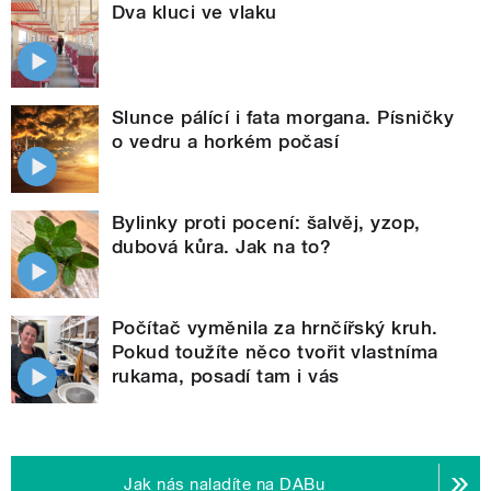
Dva kluci ve vlaku
Slunce pálící i fata morgana. Písničky
o vedru a horkém počasí
Bylinky proti pocení: šalvěj, yzop,
dubová kůra. Jak na to?
Počítač vyměnila za hrnčířský kruh.
Pokud toužíte něco tvořit vlastníma
rukama, posadí tam i vás
Jak nás naladíte na DABu