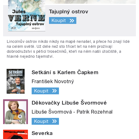
Tajuplný ostrov
Koupit
Lincolnův ostrov nikdo nikdy na mapě nenašel, a přece ho znají lidé
na celém světě. Už déle než sto třicet let na něm prožívají
dobrodružství s pěticí trosečníků, kteří na něm našli útočiště, a
hlavně nejedno tajemství.
Setkání s Karlem Čapkem
František Novotný
Koupit
Děkovačky Libuše Švormové
Libuše Švormová - Patrik Rozehnal
Koupit
Severka