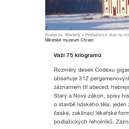
Kostel sv. Markéty v Podlažicích stojí na m
Městské muzeum Chrast
Váží 75 kilogramů
Rozměry desek Codexu giga
obsahuje 312 pergamenových f
záznamem tří abeced: hebrejs
Starý a Nový zákon, spisy hi
o stavbě lidského těla, jede
české, zaklínací lékařské fo
podlažických řeholníků. Záz