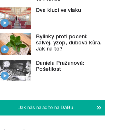
Dva kluci ve vlaku
Bylinky proti pocení:
šalvěj, yzop, dubová kůra.
Jak na to?
Daniela Pražanová:
Pošetilost
Jak nás naladíte na DABu