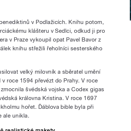
benediktinů v Podlažicích. Knihu potom,
erciáckému klášteru v Sedlci, odkud ji pro
ra v Praze vykoupil opat Pavel Bavor z
lek knihu střežili řeholníci sesterského
silovat velký milovník a sběratel umění
al v roce 1594 převézt do Prahy. V roce
k zmocnila švédská vojska a Codex gigas
védská královna Kristina. V roce 1697
kholmu hořet. Ďáblova bible byla při
 ale unikla.
ě realistické makety