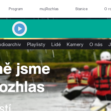
Program
mujRozhlas
Stanice
O r
dioarchiv
Playlisty
Lidé
Kamery
O nás
J