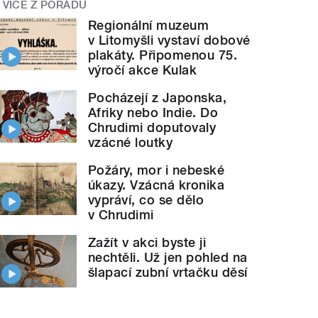
VÍCE Z POŘADU
Regionální muzeum
v Litomyšli vystaví dobové
plakáty. Připomenou 75.
výročí akce Kulak
Pocházejí z Japonska,
Afriky nebo Indie. Do
Chrudimi doputovaly
vzácné loutky
Požáry, mor i nebeské
úkazy. Vzácná kronika
vypráví, co se dělo
v Chrudimi
Zažít v akci byste ji
nechtěli. Už jen pohled na
šlapací zubní vrtačku děsí