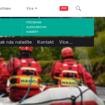
ozhlase
Více
ŽIVĚ
PROGRAM
AUDIOARCHIV
KAMERY
ak nás naladíte
Kontakt
Více
…