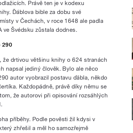
dlažicích. Právě ten je v kodexu
nihy. Ďáblova bible za dobu své
místy v Čechách, v roce 1648 ale padla
A ve Švédsku zůstala dodnes.
o 290
, že drtivou většinu knihy o 624 stranách
 napsal jediný člověk. Bylo ale něco
90 autor vyobrazil postavu ďábla, někdo
 čertíka. Každopádně, právě díky němu se
tom, že autorovi při opisování rozsáhlých
.
a příběhy. Podle pověsti žil kdysi v
který zhřešil a měl ho samozřejmě