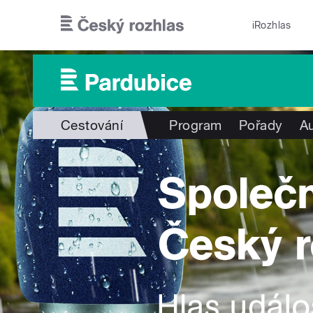
Přejít k hlavnímu obsahu
iRozhlas
Cestování
Program
Pořady
Au