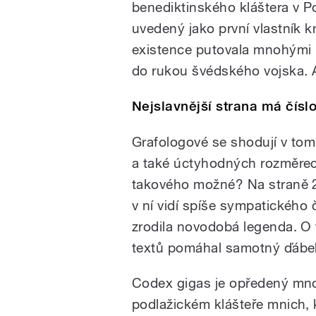
benediktinského kláštera v Po
uvedený jako první vlastník k
existence putovala mnohými 
do rukou švédského vojska. 
Nejslavnější strana má čísl
Grafologové se shodují v tom
a také úctyhodných rozměrech
takového možné? Na straně 2
v ní vidí spíše sympatického
zrodila novodobá legenda. O 
textů pomáhal samotný ďábel
Codex gigas je opředený mnoh
podlažickém klášteře mnich, 