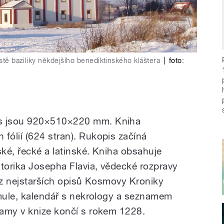
ístě baziliky někdejšího benediktinského kláštera
|
foto:
s jsou 920×510×220 mm. Kniha
ólií (624 stran). Rukopis začíná
ké, řecké a latinské. Kniha obsahuje
storika Josepha Flavia, vědecké rozpravy
n z nejstarších opisů Kosmovy Kroniky
rmule, kalendář s nekrology a seznamem
namy v knize končí s rokem 1228.