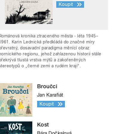
Koupit
Románová kronika ztraceného města - léta 1945–
1961. Karin Lednická předkládá do značné míry
převratný, dosavadní paradigma měnící obraz
hornického regionu, jehož zahlazenou historii stále
překrývá tlustá vrstva mýtů a zakořeněných
stereotypů o „černé zemi a rudém kraji“.
Broučci
Jan Karafiát
Koupit
Kost
Bára Dočkalová