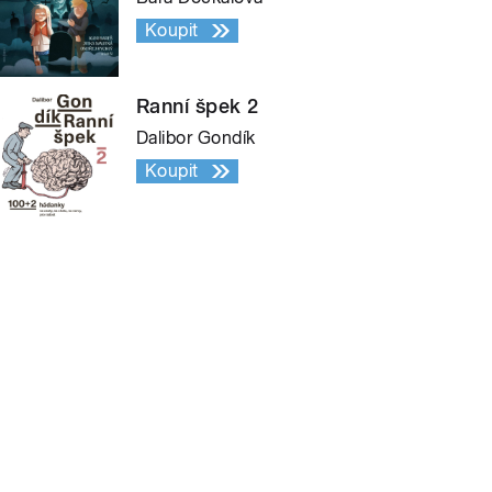
Koupit
Ranní špek 2
Dalibor Gondík
Koupit