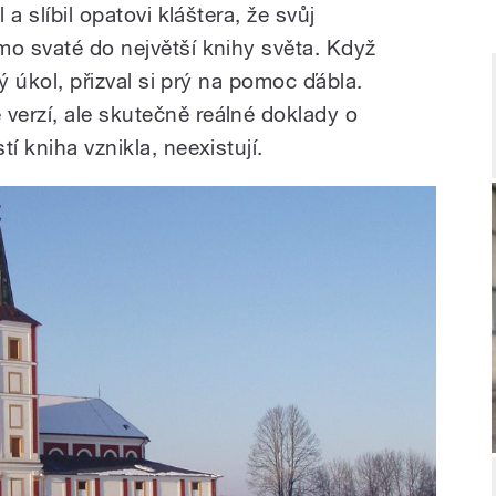
 a slíbil opatovi kláštera, že svůj
mo svaté do největší knihy světa. Když
ký úkol, přizval si prý na pomoc ďábla.
erzí, ale skutečně reálné doklady o
í kniha vznikla, neexistují.