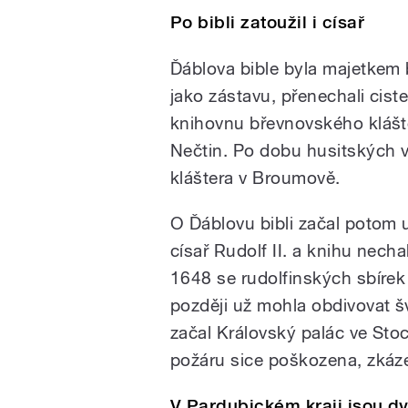
Po bibli zatoužil i císař
Ďáblova bible byla majetkem 
jako zástavu, přenechali cist
knihovnu břevnovského klášte
Nečtin. Po dobu husitských vá
kláštera v Broumově.
O Ďáblovu bibli začal potom u
císař Rudolf II. a knihu nech
1648 se rudolfinských sbíre
později už mohla obdivovat š
začal Královský palác ve Stoc
požáru sice poškozena, zkáze
V Pardubickém kraji jsou dv