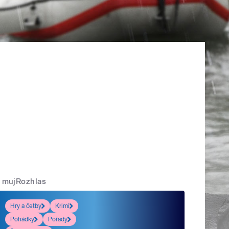
mujRozhlas
Hry a četby
Krimi
Pohádky
Pořady