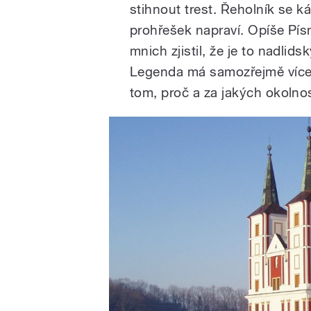
stihnout trest. Řeholník se kál
prohřešek napraví. Opíše Pís
mnich zjistil, že je to nadlids
Legenda má samozřejmě více v
tom, proč a za jakých okolnost