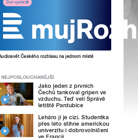
Živé vysílání
Audiosvět Českého rozhlasu na jednom místě
NEJPOSLOUCHANĚJŠÍ
Jako jeden z prvních
Čechů tankoval gripen ve
vzduchu. Teď velí Správě
letiště Pardubice
Leháro jí je cizí. Studentka
přes léto stihne americkou
univerzitu i dobrovolničení
ve Francii