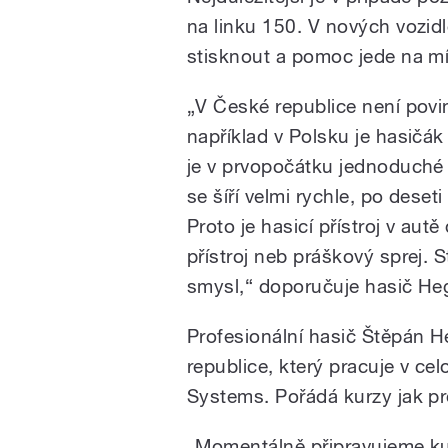
na linku 150. V nových vozidle
stisknout a pomoc jede na mí
„V České republice není povinn
například v Polsku je hasičá
je v prvopočátku jednoduché 
se šíří velmi rychle, po dese
Proto je hasicí přístroj v autě
přístroj neb práškový sprej. S
smysl,“ doporučuje hasič Heg
Profesionální hasič Štěpán H
republice, který pracuje v c
Systems. Pořádá kurzy jak pro
„Momentálně připravujeme kur