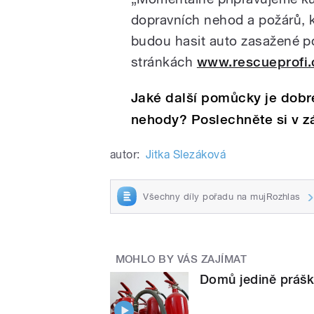
dopravních nehod a požárů, kd
budou hasit auto zasažené p
stránkách
www.rescueprofi.
Jaké další pomůcky je dobré
nehody? Poslechněte si v 
autor:
Jitka Slezáková
Všechny díly pořadu na mujRozhlas
MOHLO BY VÁS ZAJÍMAT
Domů jedině práško