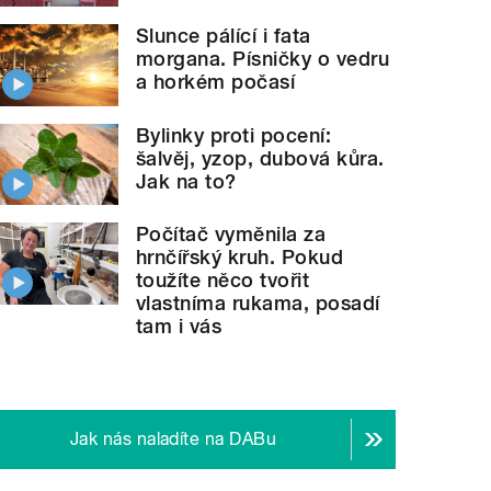
Slunce pálící i fata
morgana. Písničky o vedru
a horkém počasí
Bylinky proti pocení:
šalvěj, yzop, dubová kůra.
Jak na to?
Počítač vyměnila za
hrnčířský kruh. Pokud
toužíte něco tvořit
vlastníma rukama, posadí
tam i vás
Jak nás naladíte na DABu