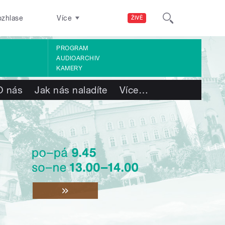
ozhlase
Více
ŽIVĚ
PROGRAM
AUDIOARCHIV
KAMERY
O nás
Jak nás naladíte
Více
…