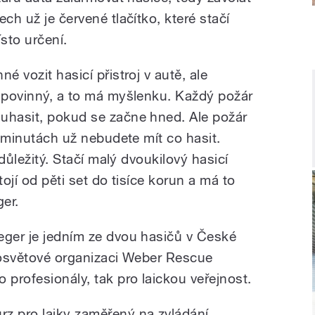
ch už je červené tlačítko, které stačí
sto určení.
é vozit hasicí přistroj v autě, ale
k povinný, a to má myšlenku. Každý požár
uhasit, pokud se začne hned. Ale požár
ti minutách už nebudete mít co hasit.
 důležitý. Stačí malý dvoukilový hasicí
tojí od pěti set do tisíce korun a má to
er.
eger je jedním ze dvou hasičů v České
elosvětové organizaci Weber Rescue
 profesionály, tak pro laickou veřejnost.
z pro laiky zaměřený na zvládání