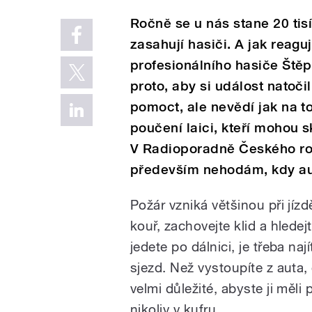
Ročně se u nás stane 20 tis
zasahují hasiči. A jak reaguj
profesionálního hasiče Štěpá
proto, aby si událost natočil
pomoct, ale nevědí jak na 
poučení laici, kteří mohou 
V Radioporadně Českého ro
především nehodám, kdy au
Požár vzniká většinou při jízd
kouř, zachovejte klid a hlede
jedete po dálnici, je třeba na
sjezd. Než vystoupíte z auta,
velmi důležité, abyste ji měli
nikoliv v kufru.