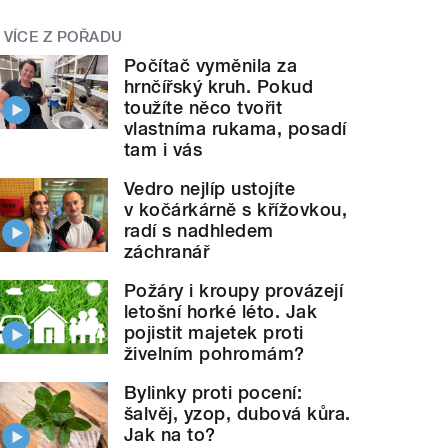
VÍCE Z POŘADU
Počítač vyměnila za
hrnčířský kruh. Pokud
toužíte něco tvořit
vlastníma rukama, posadí
tam i vás
Vedro nejlíp ustojíte
v kočárkárně s křížovkou,
radí s nadhledem
záchranář
Požáry i kroupy provázejí
letošní horké léto. Jak
pojistit majetek proti
živelním pohromám?
Bylinky proti pocení:
šalvěj, yzop, dubová kůra.
Jak na to?