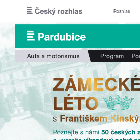
Přejít k hlavnímu obsahu
iRozhlas
Auta a motorismus
Program
Po