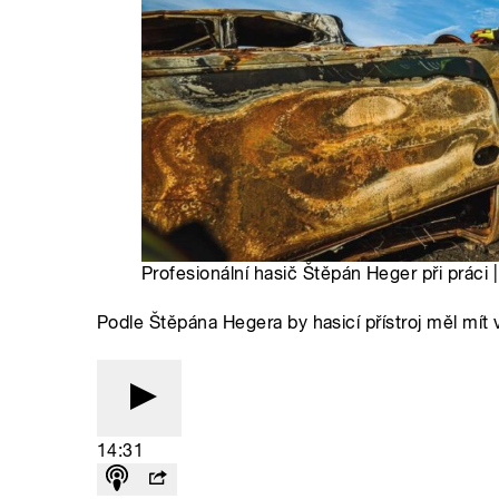
Profesionální hasič Štěpán Heger při práci 
Podle Štěpána Hegera by hasicí přístroj měl mít 
14:31