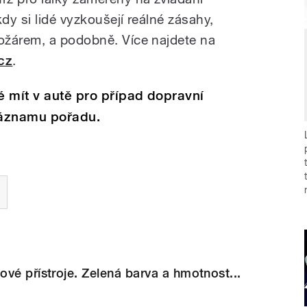
y si lidé vyzkoušejí reálné zásahy,
ožárem, a podobně. Více najdete na
cz
.
 mít v autě pro případ dopravní
záznamu pořadu.
vé přístroje. Zelená barva a hmotnost...