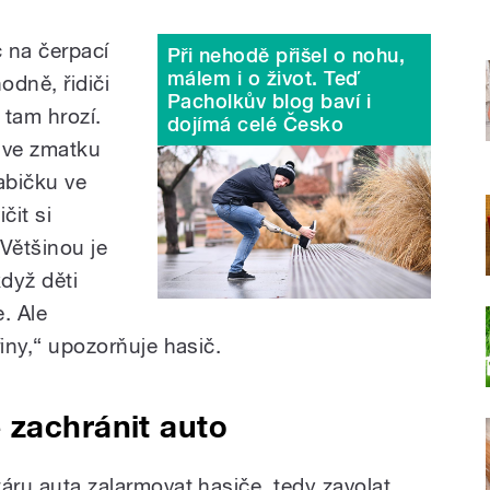
 na čerpací
Při nehodě přišel o nohu,
málem i o život. Teď
odně, řidiči
Pacholkův blog baví i
 tam hrozí.
dojímá celé Česko
 ve zmatku
abičku ve
čit si
Většinou je
když děti
. Ale
eřiny,“ upozorňuje hasič.
 zachránit auto
ožáru auta zalarmovat hasiče, tedy zavolat