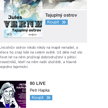
Tajuplný ostrov
Koupit
Lincolnův ostrov nikdo nikdy na mapě nenašel, a
přece ho znají lidé na celém světě. Už déle než sto
třicet let na něm prožívají dobrodružství s pěticí
trosečníků, kteří na něm našli útočiště, a hlavně
nejedno tajemství.
80 LIVE
Petr Hapka
Koupit