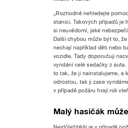
„Rozhodně nehledejte pomoc
stanici. Takových případů je h
si neuvědomí, jaké nebezpečí
Další chybou může být to, že
nechají například děti nebo b
vozidle. Tady doporučuji nacvi
vyndání celé sedačky z auta. 
to tak, že ji nainstalujeme, a 
odrostou, tak ji zase vyndáme
v případě požáru hrají roli vt
Malý hasičák může
Nejdůležitější je v případě p