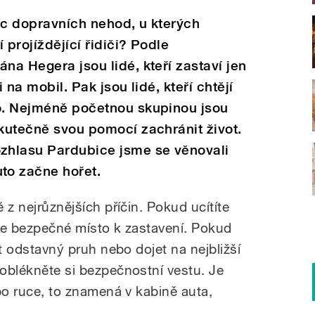
íc dopravních nehod, u kterých
í projíždějící řidiči? Podle
na Hegera jsou lidé, kteří zastaví jen
i na mobil. Pak jsou lidé, kteří chtějí
to. Nejméně početnou skupinou jsou
skutečně svou pomocí zachránit život.
zhlasu Pardubice jsme se věnovali
to začne hořet.
ě z nejrůznějších příčin. Pokud ucítíte
jte bezpečné místo k zastavení. Pokud
jít odstavný pruh nebo dojet na nejbližší
 oblékněte si bezpečnostní vestu. Je
 po ruce, to znamená v kabině auta,