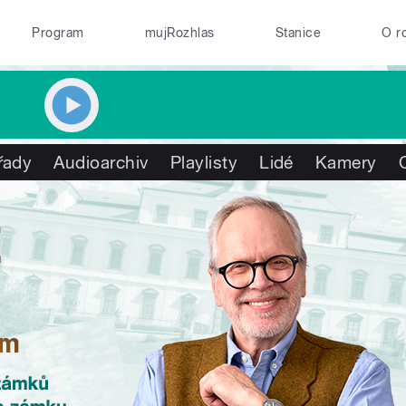
Program
mujRozhlas
Stanice
O r
řady
Audioarchiv
Playlisty
Lidé
Kamery