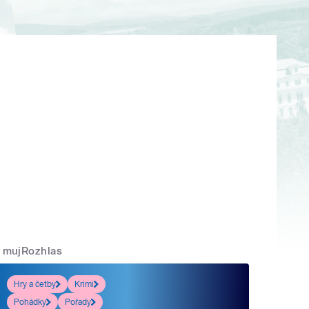
mujRozhlas
Hry a četby
Krimi
Pohádky
Pořady