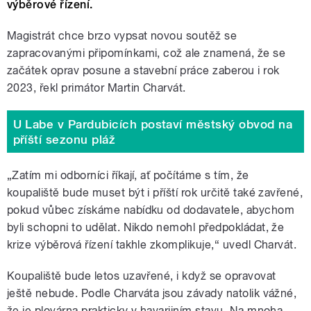
výběrové řízení.
Magistrát chce brzo vypsat novou soutěž se
zapracovanými připomínkami, což ale znamená, že se
začátek oprav posune a stavební práce zaberou i rok
2023, řekl primátor Martin Charvát.
U Labe v Pardubicích postaví městský obvod na
příští sezonu pláž
„Zatím mi odborníci říkají, ať počítáme s tím, že
koupaliště bude muset být i příští rok určitě také zavřené,
pokud vůbec získáme nabídku od dodavatele, abychom
byli schopni to udělat. Nikdo nemohl předpokládat, že
krize výběrová řízení takhle zkomplikuje,“ uvedl Charvát.
Koupaliště bude letos uzavřené, i když se opravovat
ještě nebude. Podle Charváta jsou závady natolik vážné,
že je plovárna prakticky v havarijním stavu. Na mnoha