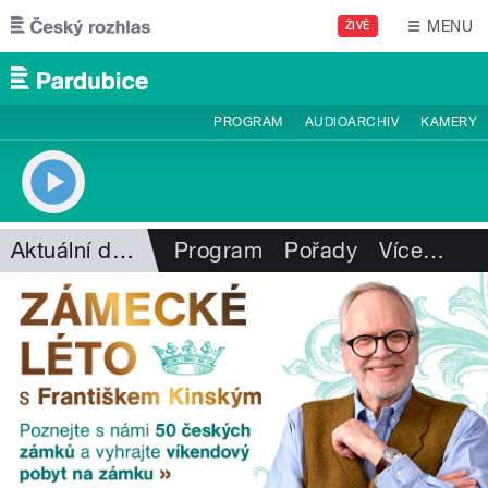
Přejít k hlavnímu obsahu
MENU
ŽIVĚ
PROGRAM
AUDIOARCHIV
KAMERY
Aktuální dění
Program
Pořady
Více
…