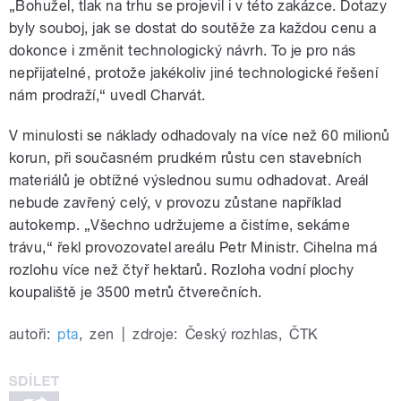
„Bohužel, tlak na trhu se projevil i v této zakázce. Dotazy
byly souboj, jak se dostat do soutěže za každou cenu a
dokonce i změnit technologický návrh. To je pro nás
nepřijatelné, protože jakékoliv jiné technologické řešení
nám prodraží,“ uvedl Charvát.
V minulosti se náklady odhadovaly na více než 60 milionů
korun, při současném prudkém růstu cen stavebních
materiálů je obtížné výslednou sumu odhadovat. Areál
nebude zavřený celý, v provozu zůstane například
autokemp. „Všechno udržujeme a čistíme, sekáme
trávu,“ řekl provozovatel areálu Petr Ministr. Cihelna má
rozlohu více než čtyř hektarů. Rozloha vodní plochy
koupaliště je 3500 metrů čtverečních.
autoři:
pta
,
zen
|
zdroje:
Český rozhlas
,
ČTK