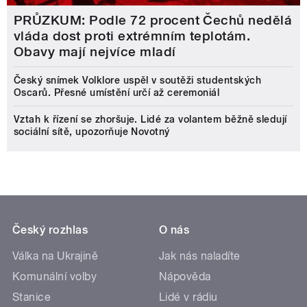
PRŮZKUM: Podle 72 procent Čechů nedělá
vláda dost proti extrémním teplotám.
Obavy mají nejvíce mladí
Český snímek Volklore uspěl v soutěži studentských
Oscarů. Přesné umístění určí až ceremoniál
Vztah k řízení se zhoršuje. Lidé za volantem běžně sledují
sociální sítě, upozorňuje Novotný
Český rozhlas
O nás
Válka na Ukrajině
Jak nás naladíte
Komunální volby
Nápověda
Stanice
Lidé v rádiu