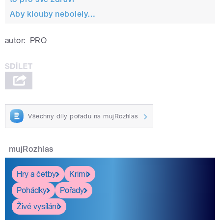
Aby klouby nebolely…
autor:
PRO
Všechny díly pořadu na mujRozhlas
mujRozhlas
Hry a četby
Krimi
Pohádky
Pořady
Živé vysílání