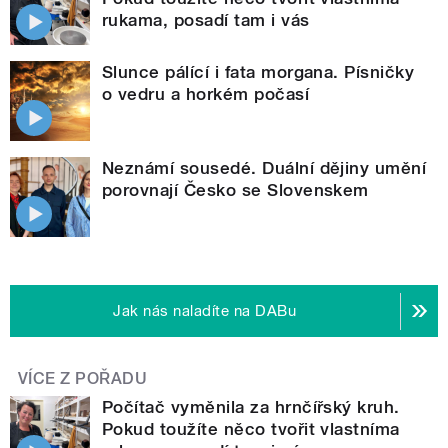
rukama, posadí tam i vás
Slunce pálící i fata morgana. Písničky
o vedru a horkém počasí
Neznámí sousedé. Duální dějiny umění
porovnají Česko se Slovenskem
Jak nás naladíte na DABu
VÍCE Z POŘADU
Počítač vyměnila za hrnčířský kruh.
Pokud toužíte něco tvořit vlastníma