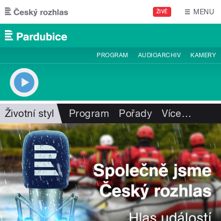
Přejít k hlavnímu obsahu
MENU
ŽIVĚ
PROGRAM
AUDIOARCHIV
KAMERY
Životní styl
Program
Pořady
Více
…