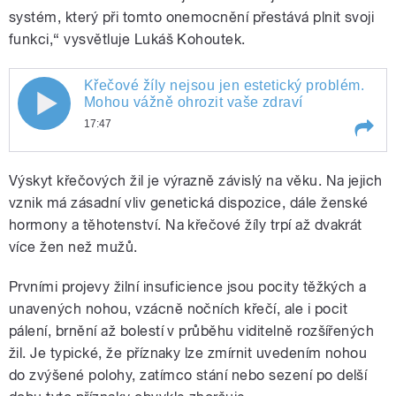
systém, který při tomto onemocnění přestává plnit svoji
funkci,“ vysvětluje Lukáš Kohoutek.
Křečové žíly nejsou jen estetický problém.
Mohou vážně ohrozit vaše zdraví
17:47
Play /
Křečové žíly nejsou jen estetický problém. Mohou vážně ohrozit vaše zdraví
Výskyt křečových žil je výrazně závislý na věku. Na jejich
vznik má zásadní vliv genetická dispozice, dále ženské
hormony a těhotenství. Na křečové žíly trpí až dvakrát
více žen než mužů.
Prvními projevy žilní insuficience jsou pocity těžkých a
unavených nohou, vzácně nočních křečí, ale i pocit
pálení, brnění až bolestí v průběhu viditelně rozšířených
pause
žil. Je typické, že příznaky lze zmírnit uvedením nohou
do zvýšené polohy, zatímco stání nebo sezení po delší