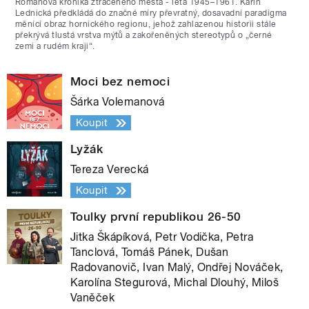
Románová kronika ztraceného města - léta 1945–1961. Karin
Lednická předkládá do značné míry převratný, dosavadní paradigma
měnící obraz hornického regionu, jehož zahlazenou historii stále
překrývá tlustá vrstva mýtů a zakořeněných stereotypů o „černé
zemi a rudém kraji“.
Moci bez nemoci
Šárka Volemanová
Koupit
Lyžák
Tereza Verecká
Koupit
Toulky první republikou 26-50
Jitka Škápíková, Petr Vodička, Petra
Tanclová, Tomáš Pánek, Dušan
Radovanovič, Ivan Malý, Ondřej Nováček,
Karolína Stegurová, Michal Dlouhý, Miloš
Vaněček