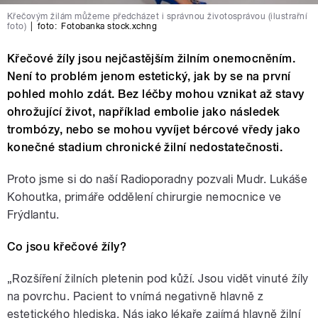
Křečovým žilám můžeme předcházet i správnou životosprávou (ilustrařní
foto)
|
foto:
Fotobanka stock.xchng
Křečové žíly jsou nejčastějším žilním onemocněním.
Není to problém jenom estetický, jak by se na první
pohled mohlo zdát. Bez léčby mohou vznikat až stavy
ohrožující život, například embolie jako následek
trombózy, nebo se mohou vyvíjet bércové vředy jako
konečné stadium chronické žilní nedostatečnosti.
Proto jsme si do naší Radioporadny pozvali Mudr. Lukáše
Kohoutka, primáře oddělení chirurgie nemocnice ve
Frýdlantu.
Co jsou křečové žíly?
„Rozšíření žilních pletenin pod kůží. Jsou vidět vinuté žíly
na povrchu. Pacient to vnímá negativně hlavně z
estetického hlediska. Nás jako lékaře zajímá hlavně žilní