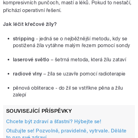
kompresivních punčoch, mastí a léků. Pokud to nestačí,
přichází operativní řešení.
Jak léčit křečové žíly?
stripping
- jedná se o nejběžnější metodu, kdy se
postižená žíla vytáhne malým řezem pomocí sondy
laserové světlo
– šetrná metoda, která žílu zataví
radiové vlny
– žíla se uzavře pomocí radioterapie
pěnová obliterace - do žil se vstříkne pěna a žílu
zalepí
SOUVISEJÍCÍ PŘÍSPĚVKY
Chcete být zdraví a šťastní? Hýbejte se!
Otužujte se! Pozvolně, pravidelně, vytrvale. Děláte
to pro své zdraví