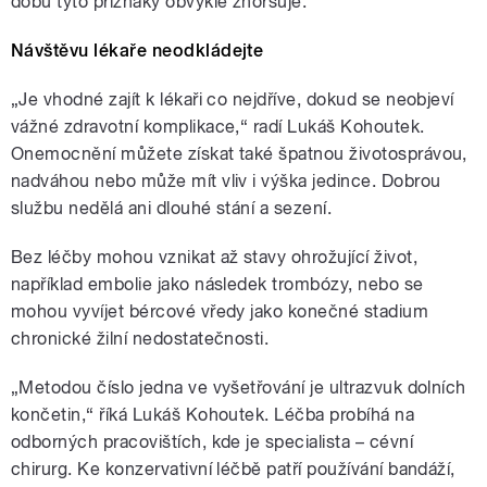
dobu tyto příznaky obvykle zhoršuje.
Návštěvu lékaře neodkládejte
„Je vhodné zajít k lékaři co nejdříve, dokud se neobjeví
vážné zdravotní komplikace,“ radí Lukáš Kohoutek.
Onemocnění můžete získat také špatnou životosprávou,
nadváhou nebo může mít vliv i výška jedince. Dobrou
službu nedělá ani dlouhé stání a sezení.
Bez léčby mohou vznikat až stavy ohrožující život,
například embolie jako následek trombózy, nebo se
mohou vyvíjet bércové vředy jako konečné stadium
chronické žilní nedostatečnosti.
„Metodou číslo jedna ve vyšetřování je ultrazvuk dolních
končetin,“ říká Lukáš Kohoutek. Léčba probíhá na
odborných pracovištích, kde je specialista – cévní
chirurg. Ke konzervativní léčbě patří používání bandáží,