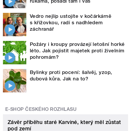
rukama, posadí tam i vás
Vedro nejlíp ustojíte v kočárkárně
s křížovkou, radí s nadhledem
záchranář
Požáry i kroupy provázejí letošní horké
léto. Jak pojistit majetek proti živelním
pohromám?
Bylinky proti pocení: šalvěj, yzop,
dubová kůra. Jak na to?
E-SHOP ČESKÉHO ROZHLASU
Závěr příběhu staré Karviné, který měl zůstat
pod zemí