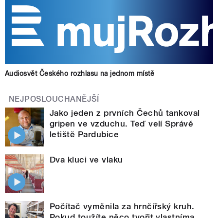
Audiosvět Českého rozhlasu na jednom místě
NEJPOSLOUCHANĚJŠÍ
Jako jeden z prvních Čechů tankoval
gripen ve vzduchu. Teď velí Správě
letiště Pardubice
Dva kluci ve vlaku
Počítač vyměnila za hrnčířský kruh.
Pokud toužíte něco tvořit vlastníma