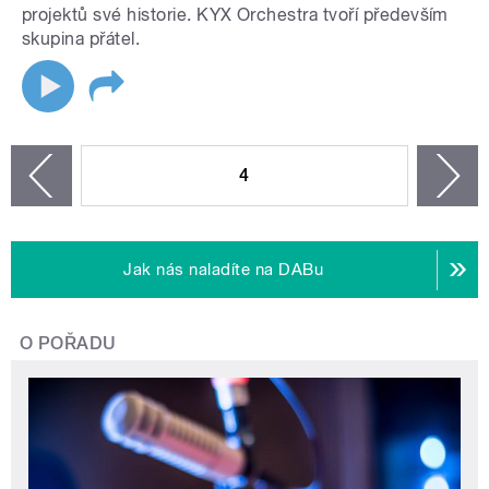
projektů své historie. KYX Orchestra tvoří především
skupina přátel.
STRÁNKY
4
n
zí
Jak nás naladíte na DABu
O POŘADU