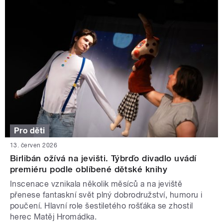
Pro děti
13. červen 2026
Birlibán ožívá na jevišti. Týbrďo divadlo uvádí
premiéru podle oblíbené dětské knihy
Inscenace vznikala několik měsíců a na jeviště
přenese fantaskní svět plný dobrodružství, humoru i
poučení. Hlavní role šestiletého rošťáka se zhostil
herec Matěj Hromádka.