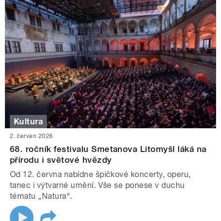
Kultura
2. červen 2026
68. ročník festivalu Smetanova Litomyšl láká na
přírodu i světové hvězdy
Od 12. června nabídne špičkové koncerty, operu,
tanec i výtvarné umění. Vše se ponese v duchu
tématu „Natura“.