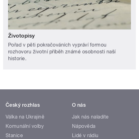
Životopisy
Pořad v pěti pokračováních vypráví formou
rozhovoru životní příběh známé osobnosti naší
historie.
Český rozhlas
O nás
Válka na Ukrajině
Jak nás naladíte
Komunální volby
Nápověda
Stanice
Lidé v rádiu