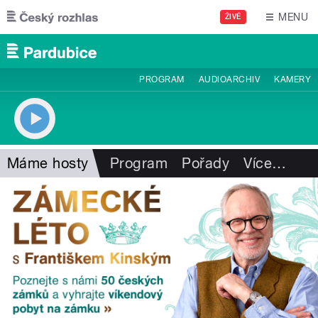
Přejít k hlavnímu obsahu
MENU
ŽIVĚ
PROGRAM
AUDIOARCHIV
KAMERY
Máme hosty
Program
Pořady
Více
…