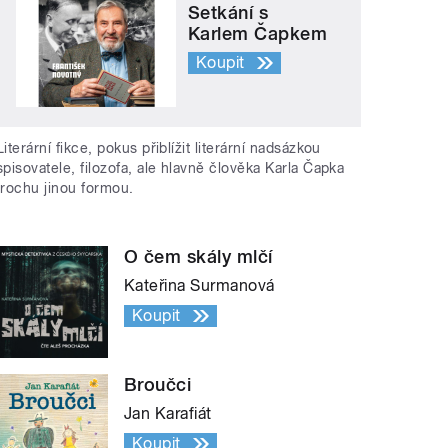
Setkání s
Karlem Čapkem
Koupit
Literární fikce, pokus přiblížit literární nadsázkou
spisovatele, filozofa, ale hlavně člověka Karla Čapka
trochu jinou formou.
O čem skály mlčí
Kateřina Surmanová
Koupit
Broučci
Jan Karafiát
Koupit