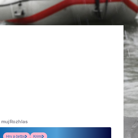
mujRozhlas
Hry a četby
Krimi