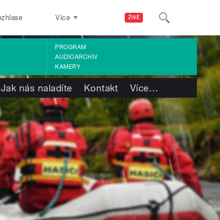
ozhlase
Více
ŽIVĚ
PROGRAM
AUDIOARCHIV
KAMERY
Jak nás naladíte
Kontakt
Více
…