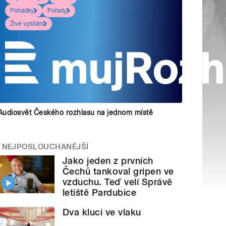
Pohádky
Pořady
Živé vysílání
Audiosvět Českého rozhlasu na jednom místě
NEJPOSLOUCHANĚJŠÍ
Jako jeden z prvních
Čechů tankoval gripen ve
vzduchu. Teď velí Správě
letiště Pardubice
Dva kluci ve vlaku