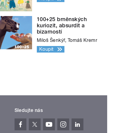
100+25 brněnských
kuriozit, absurdit a
bizarností
Miloš Šenkýř, Tomáš Kremr
Koupit
Sledujte nás