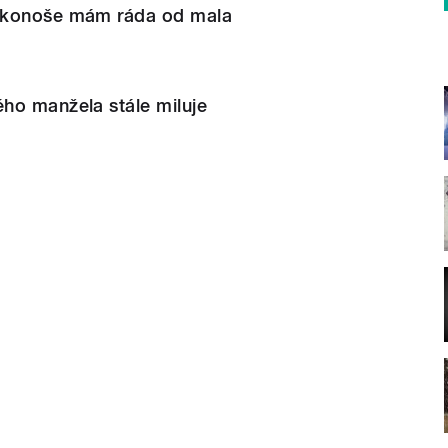
rkonoše mám ráda od mala
ho manžela stále miluje