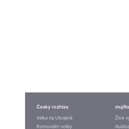
Český rozhlas
mujRo
Válka na Ukrajině
Živé v
Komunální volby
Audioa