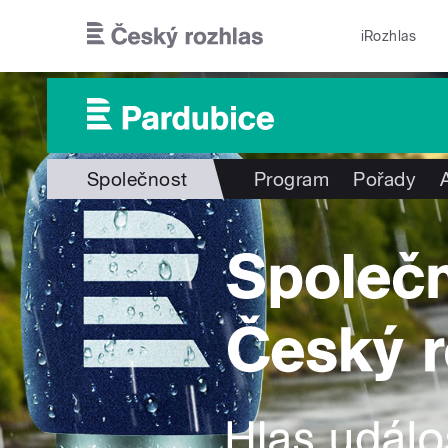
Přejít k hlavnímu obsahu
iRozhlas
Společnost
Program
Pořady