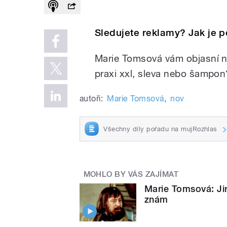
Sledujete reklamy? Jak je 
Marie Tomsová vám objasní n
praxi xxl, sleva nebo šampon
autoři:
Marie Tomsová
,
nov
Všechny díly pořadu na mujRozhlas
MOHLO BY VÁS ZAJÍMAT
Marie Tomsová: Jir
znám