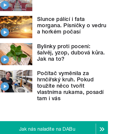
Slunce pálící i fata
morgana. Písničky o vedru
a horkém počasí
Bylinky proti pocení:
šalvěj, yzop, dubová kůra.
Jak na to?
Počítač vyměnila za
hrnčířský kruh. Pokud
toužíte něco tvořit
vlastníma rukama, posadí
tam i vás
Jak nás naladíte na DABu