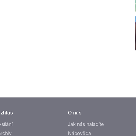
zhlas
O nás
ysílání
Jak nás naladíte
rchiv
Nápověda