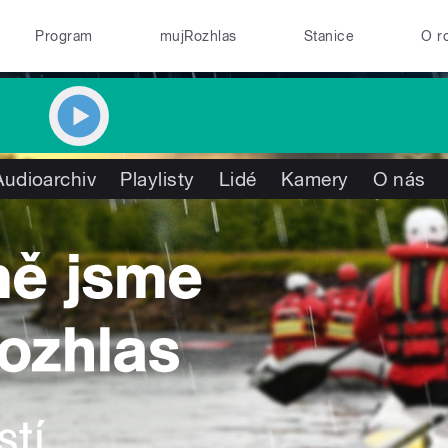
Program
mujRozhlas
Stanice
O r
Audioarchiv
Playlisty
Lidé
Kamery
O nás