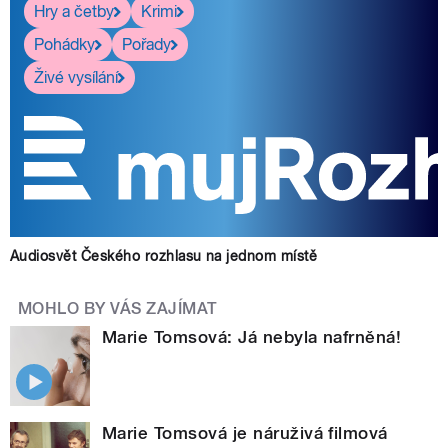
Hry a četby
Krimi
Pohádky
Pořady
Živé vysílání
Audiosvět Českého rozhlasu na jednom místě
MOHLO BY VÁS ZAJÍMAT
Marie Tomsová: Já nebyla nafrněná!
Marie Tomsová je náruživá filmová