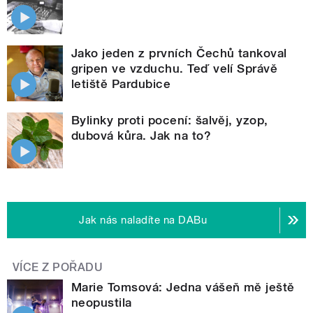
Jako jeden z prvních Čechů tankoval
gripen ve vzduchu. Teď velí Správě
letiště Pardubice
Bylinky proti pocení: šalvěj, yzop,
dubová kůra. Jak na to?
Jak nás naladíte na DABu
VÍCE Z POŘADU
Marie Tomsová: Jedna vášeň mě ještě
neopustila