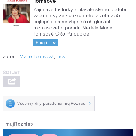
Tomsové
Zajímavé historky z hlasatelského období i
vzpomínky ze soukromého života v 55
nejlepších a nejvtipnějších glosách
rozhlasového pořadu Neděle Marie
Tomsové ČRo Pardubice.
Koupit
autoři:
Marie Tomsová
,
nov
Všechny díly pořadu na mujRozhlas
mujRozhlas