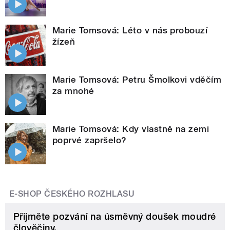
Marie Tomsová: Léto v nás probouzí
žízeň
Marie Tomsová: Petru Šmolkovi vděčím
za mnohé
Marie Tomsová: Kdy vlastně na zemi
poprvé zapršelo?
E-SHOP ČESKÉHO ROZHLASU
Přijměte pozvání na úsměvný doušek moudré
člověčiny.