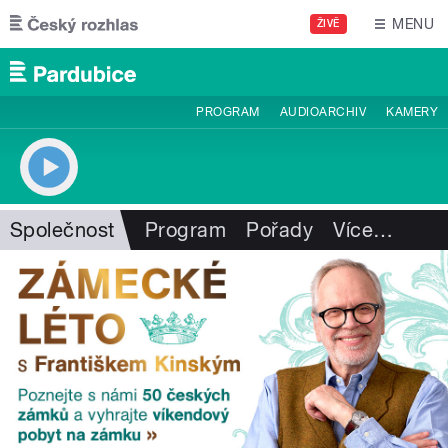
Přejít k hlavnímu obsahu
MENU
ŽIVĚ
PROGRAM
AUDIOARCHIV
KAMERY
Společnost
Program
Pořady
Více
…