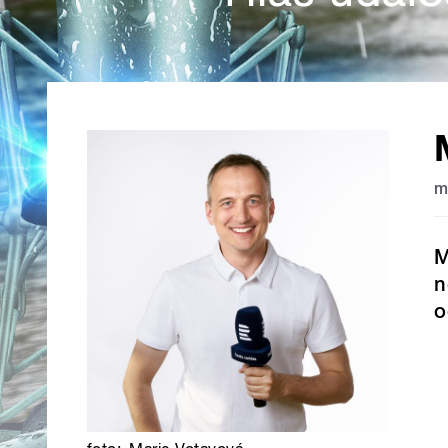
m
M
n
o