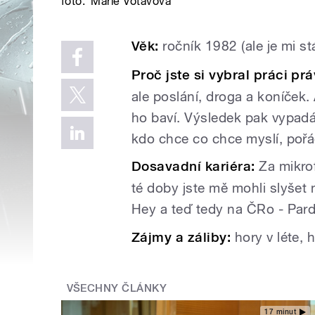
foto:
Marie Votavová
Věk:
ročník 1982 (ale je mi stá
Proč jste si vybral práci pr
ale poslání, droga a koníček.
ho baví. Výsledek pak vypadá
kdo chce co chce myslí, pořád
Dosavadní kariéra:
Za mikrof
té doby jste mě mohli slyšet n
Hey a teď tedy na ČRo - Pard
Zájmy a záliby:
hory v léte, h
VŠECHNY ČLÁNKY
17 minut