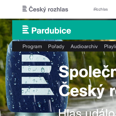
Přejít k hlavnímu obsahu
iRozhlas
Program
Pořady
Audioarchiv
Playl