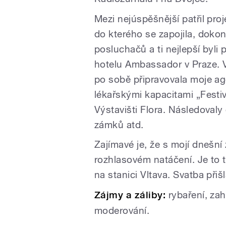
Mezi nejúspěšnější patřil pro
do kterého se zapojila, dokon
posluchačů a ti nejlepší byli
hotelu Ambassador v Praze. V
po sobě připravovala moje ag
lékařskými kapacitami „Fest
Výstavišti Flora. Následovaly 
zámků atd.
Zajímavé je, že s mojí dnešní
rozhlasovém natáčení. Je to t
na stanici Vltava. Svatba při
Zájmy a záliby:
rybaření, za
moderování.