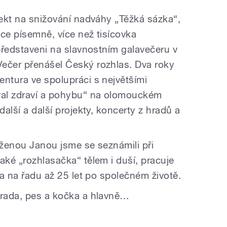
jekt na snižování nadváhy „Těžká sázka“,
ce písemně, více než tisícovka
 představeni na slavnostním galavečeru v
ečer přenášel Český rozhlas. Dva roky
entura ve spolupráci s největšími
ival zdraví a pohybu“ na olomouckém
další a další projekty, koncerty z hradů a
 ženou Janou jsme se seznámili při
aké „rozhlasačka“ tělem i duší, pracuje
šla na řadu až 25 let po společném životě.
hrada, pes a kočka a hlavně…