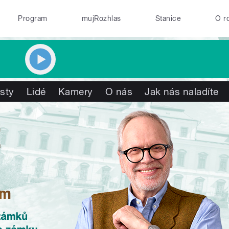
Program
mujRozhlas
Stanice
O r
isty
Lidé
Kamery
O nás
Jak nás naladíte