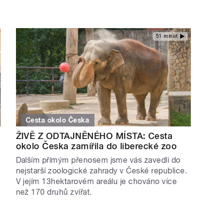
51 minut
Cesta okolo Česka
ŽIVĚ Z ODTAJNĚNÉHO MÍSTA: Cesta
okolo Česka zamířila do liberecké zoo
Dalším přímým přenosem jsme vás zavedli do
nejstarší zoologické zahrady v České republice.
V jejím 13hektarovém areálu je chováno více
než 170 druhů zvířat.