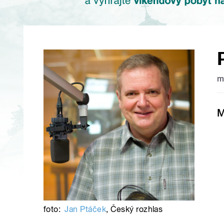
m
M
foto:
Jan Ptáček
,
Český rozhlas