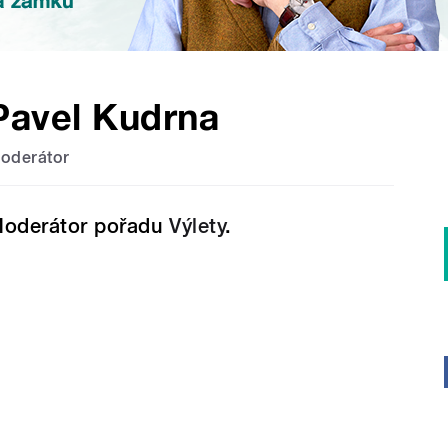
Pavel Kudrna
oderátor
oderátor pořadu
Výlety
.