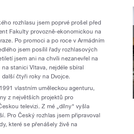
ého rozhlasu jsem poprvé prošel před
tudent Fakulty provozně-ekonomickou na
raze. Po promoci a po roce v Armádním
lého jsem posílil řady rozhlasových
iletí jsem ani na chvíli nezanevřel na
na stanici Vltava, nejdéle sbíral
další čtyři roky na Dvojce.
1991 vlastním uměleckou agenturu,
dny z největších projektů pro
skou televizi. Z mé „dílny“ vyšla
lší. Pro Český rozhlas jsem připravoval
, které se přenášely živě na