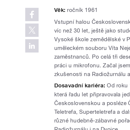
Věk:
ročník 1961
Vstupní halou Československ
víc než 30 let, ještě jako s
Vysoké škole zemědělské v P
uměleckém souboru Víta Nejed
zaměstnanců. Po celá tři deset
práci u mikrofonu. Začal jsem 
zkušenosti na Radiožurnálu a 
Dosavadní kariéra:
Od roku 
která řadu let připravovala je
Československou a posléze Če
Teletrefa, Superteletrefa a da
různé hudebně-zábavné pořady
Radiožurnálu i na Dvojce.