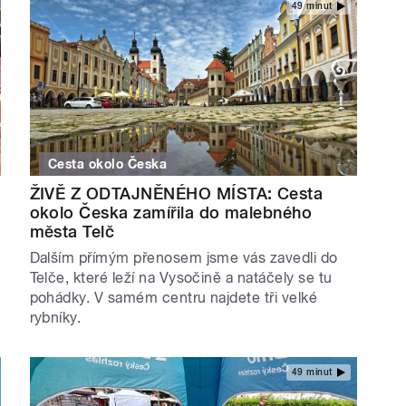
49 minut
Cesta okolo Česka
ŽIVĚ Z ODTAJNĚNÉHO MÍSTA: Cesta
okolo Česka zamířila do malebného
města Telč
Dalším přímým přenosem jsme vás zavedli do
Telče, které leží na Vysočině a natáčely se tu
pohádky. V samém centru najdete tři velké
rybníky.
49 minut