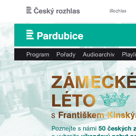
Přejít k hlavnímu obsahu
iRozhlas
Program
Pořady
Audioarchiv
Playl