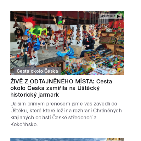
49 minut
Cesta okolo Česka
ŽIVĚ Z ODTAJNĚNÉHO MÍSTA: Cesta
okolo Česka zamířila na Úštěcký
historický jarmark
Dalším přímým přenosem jsme vás zavedli do
Úštěku, které které leží na rozhraní Chráněných
krajinných oblastí České středohoří a
Kokořínsko.