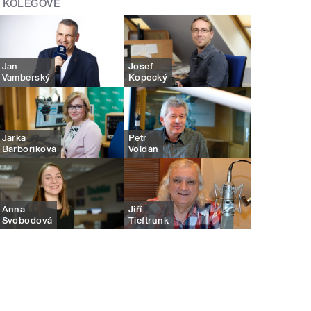
KOLEGOVÉ
Jan
Josef
Vamberský
Kopecký
Jarka
Petr
Barboříková
Voldán
Anna
Jiří
Svobodová
Tieftrunk