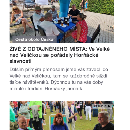
Cesta okolo Česka
ŽIVĚ Z ODTAJNĚNÉHO MÍSTA: Ve Velké
nad Veličkou se pořádaly Horňácké
slavnosti
Dalším přímým přenosem jsme vás zavedli do
Velké nad Veličkou, kam se každoročně sjíždí
tisíce návštěvníků. Dýchnou tu na vás doby
minulé i tradiční Horňácký jarmark.
49 minut