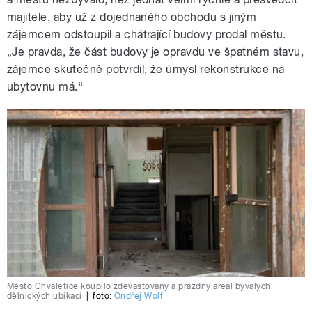
majitele, aby už z dojednaného obchodu s jiným
zájemcem odstoupil a chátrající budovy prodal městu.
„Je pravda, že část budovy je opravdu ve špatném stavu,
zájemce skutečně potvrdil, že úmysl rekonstrukce na
ubytovnu má.“
Město Chvaletice koupilo zdevastovaný a prázdný areál bývalých
dělnických ubikací
|
foto:
Ondřej Wolf