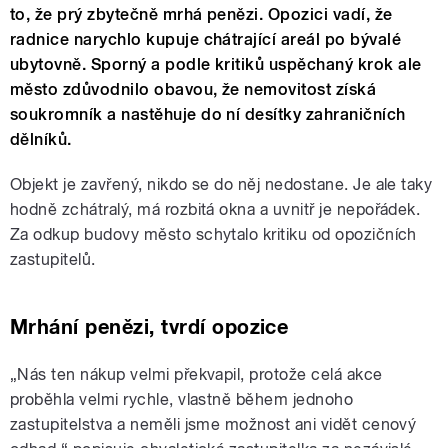
to, že prý zbytečně mrhá penězi. Opozici vadí, že
radnice narychlo kupuje chátrající areál po bývalé
ubytovně. Sporný a podle kritiků uspěchaný krok ale
město zdůvodnilo obavou, že nemovitost získá
soukromník a nastěhuje do ní desítky zahraničních
dělníků.
Objekt je zavřený, nikdo se do něj nedostane. Je ale taky
hodně zchátralý, má rozbitá okna a uvnitř je nepořádek.
Za odkup budovy město schytalo kritiku od opozičních
zastupitelů.
Mrhání penězi, tvrdí opozice
„Nás ten nákup velmi překvapil, protože celá akce
proběhla velmi rychle, vlastně během jednoho
zastupitelstva a neměli jsme možnost ani vidět cenový