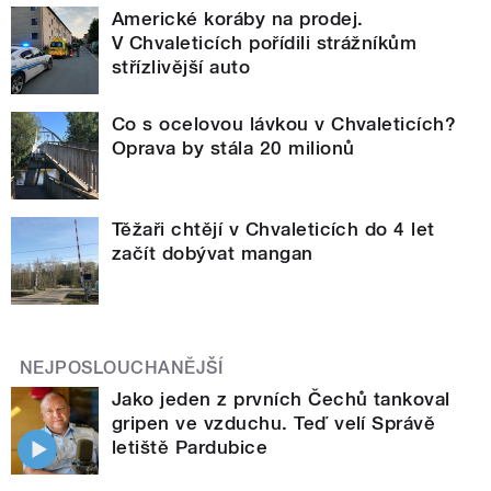
Americké koráby na prodej.
V Chvaleticích pořídili strážníkům
střízlivější auto
Co s ocelovou lávkou v Chvaleticích?
Oprava by stála 20 milionů
Těžaři chtějí v Chvaleticích do 4 let
začít dobývat mangan
NEJPOSLOUCHANĚJŠÍ
Jako jeden z prvních Čechů tankoval
gripen ve vzduchu. Teď velí Správě
letiště Pardubice