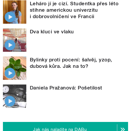
Leháro jí je cizí. Studentka přes léto
stihne americkou univerzitu
i dobrovolničení ve Francii
Dva kluci ve vlaku
Bylinky proti pocení: šalvěj, yzop,
dubová kůra. Jak na to?
Daniela Pražanová: Pošetilost
Jak nás naladíte na DABu