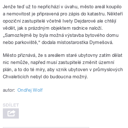
Jenže teď už to nepřichází v úvahu, město areál koupilo
a nemovitost je připravená pro zápis do katastru. Někteří
opoziční zastupitelé včetně Ivety Dejdarové ale chtějí
vědět, jak s prázdným objektem radnice naloží.
„Samozřejmě by byla možná výstavba bytového domu
nebo parkoviště,“ dodala místostarostka Dymešová.
Město přiznává, že s areálem staré ubytovny zatím dělat
nic nemůže, napřed musí zastupitelé změnit územní
plán, a to do té míry, aby vznik ubytoven v průmyslových
Chvaleticích nebyl do budoucna možný.
autor:
Ondřej Wolf