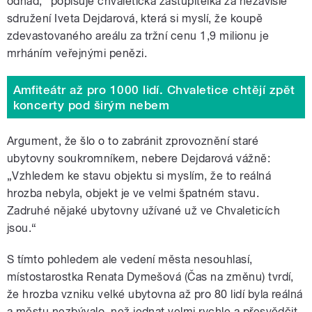
odhad,“ popisuje chvaletická zastupitelka za nezávislé
sdružení Iveta Dejdarová, která si myslí, že koupě
zdevastovaného areálu za tržní cenu 1,9 milionu je
mrháním veřejnými penězi.
Amfiteátr až pro 1000 lidí. Chvaletice chtějí zpět
koncerty pod širým nebem
Argument, že šlo o to zabránit zprovoznění staré
ubytovny soukromníkem, nebere Dejdarová vážně:
„Vzhledem ke stavu objektu si myslím, že to reálná
hrozba nebyla, objekt je ve velmi špatném stavu.
Zadruhé nějaké ubytovny užívané už ve Chvaleticích
jsou.“
S tímto pohledem ale vedení města nesouhlasí,
místostarostka Renata Dymešová (Čas na změnu) tvrdí,
že hrozba vzniku velké ubytovna až pro 80 lidí byla reálná
a městu nezbývalo, než jednat velmi rychle a přesvědčit