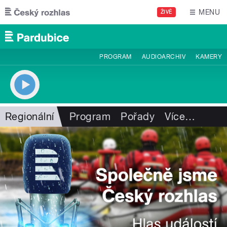
Přejít k hlavnímu obsahu
MENU
ŽIVĚ
PROGRAM
AUDIOARCHIV
KAMERY
Regionální
Program
Pořady
Více
…