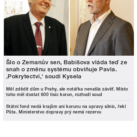
Šlo o Zemanův sen, Babišova vláda teď ze
snah o změnu systému obviňuje Pavla.
‚Pokrytectví,‘ soudí Kysela
Měl zdědit dům u Prahy, ale notářka nenašla závěť. Místo
toho měl dostat 600 tisíc korun, rozhodl soud
Státní fond nedá krajům ani korunu na opravy silnic, řekl
Půta. Ministerstvo dopravy prý nemá rezervu