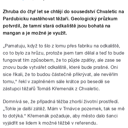
Zhruba do čtyř let se chtějí do sousedství Chvaletic na
Pardubicku nastěhovat těžaři. Geologický průzkum
potvrdil, že tamní stará odkaliště jsou bohatá na
mangan a je možné je využít.
„Pamatuju, když to šlo z lomu přes fabriku na odkaliště,
co to bylo za hrůzu, protože jsem tam dělal a teď to bude
fungovat tím způsobem, že to půjde zpátky, ale zase se
znovu bude vytvářet odkaliště, které bude prašné. Oni
sice říkali, že to budou částečně přikrývat, ale nevěřím
tomu,“ řekl v zaplněném sále krátce po besedě se
zástupci těžařů Tomáš Křemenák z Chvaletic.
Domnívá se, že případná těžba zhorší životní prostředí.
„Tohle je další zátěž. Mám v Trnávce pozemek, tak se mě
to dotýká.“ Křemenák požaduje, aby město dalo šanci
vyjádřit se lidem k možné těžbě v referendu.