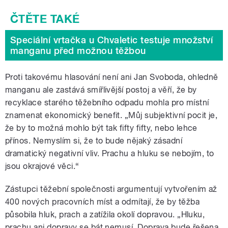
Speciální vrtačka u Chvaletic testuje množství
manganu před možnou těžbou
Proti takovému hlasování není ani Jan Svoboda, ohledně
manganu ale zastává smířlivější postoj a věří, že by
recyklace starého těžebního odpadu mohla pro místní
znamenat ekonomický benefit. „Můj subjektivní pocit je,
že by to možná mohlo být tak fifty fifty, nebo lehce
přínos. Nemyslím si, že to bude nějaký zásadní
dramatický negativní vliv. Prachu a hluku se nebojím, to
jsou okrajové věci.“
Zástupci těžební společnosti argumentují vytvořením až
400 nových pracovních míst a odmítají, že by těžba
působila hluk, prach a zatížila okolí dopravou. „Hluku,
prachu ani dopravy se bát nemusí. Doprava bude řešena