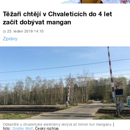
Těžaři chtějí v Chvaleticích do 4 let
začít dobývat mangan
23. leden 2019 14:10
Zprávy
Odkaliště u chvaletické elektrárny skrývá až milion tun manganu
|
foto:
Ondřej Wolf
,
Český rozhlas