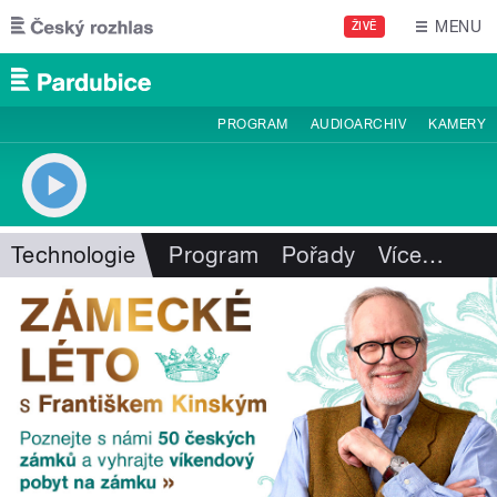
Přejít k hlavnímu obsahu
MENU
ŽIVĚ
PROGRAM
AUDIOARCHIV
KAMERY
Technologie
Program
Pořady
Více
…