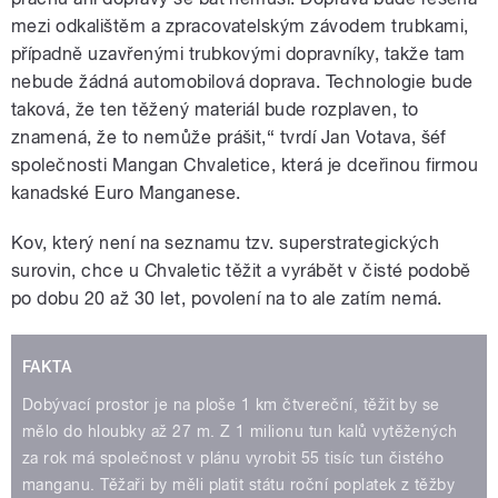
mezi odkalištěm a zpracovatelským závodem trubkami,
případně uzavřenými trubkovými dopravníky, takže tam
nebude žádná automobilová doprava. Technologie bude
taková, že ten těžený materiál bude rozplaven, to
znamená, že to nemůže prášit,“ tvrdí Jan Votava, šéf
společnosti Mangan Chvaletice, která je dceřinou firmou
kanadské Euro Manganese.
Kov, který není na seznamu tzv. superstrategických
surovin, chce u Chvaletic těžit a vyrábět v čisté podobě
po dobu 20 až 30 let, povolení na to ale zatím nemá.
FAKTA
Dobývací prostor je na ploše 1 km čtvereční, těžit by se
mělo do hloubky až 27 m. Z 1 milionu tun kalů vytěžených
za rok má společnost v plánu vyrobit 55 tisíc tun čistého
manganu. Těžaři by měli platit státu roční poplatek z těžby