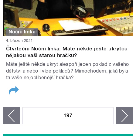
Noční linka
4. březen 2021
Čtvrteční Noční linka: Máte někde ještě ukrytou
nějakou vaši starou hračku?
Máte ještě někde ukryt alespoň jeden poklad z vašeho
dětství a nebo i více pokladů? Mimochodem, jaká byla
ta vaše nejoblíbenější hračka?
STRÁNKY
197
n
zí