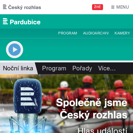
Přejít k hlavnímu obsahu
MENU
ŽIVĚ
PROGRAM
AUDIOARCHIV
KAMERY
Noční linka
Program
Pořady
Více
…