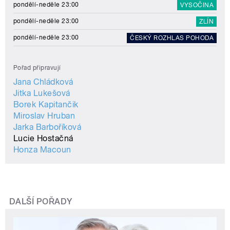
pondělí-neděle 23:00
VYSOČINA
pondělí-neděle 23:00
ZLÍN
pondělí-neděle 23:00
ČESKÝ ROZHLAS POHODA
Pořad připravují
Jana Chládková
Jitka Lukešová
Borek Kapitančik
Miroslav Hruban
Jarka Barboříková
Lucie Hostačná
Honza Macoun
DALŠÍ POŘADY