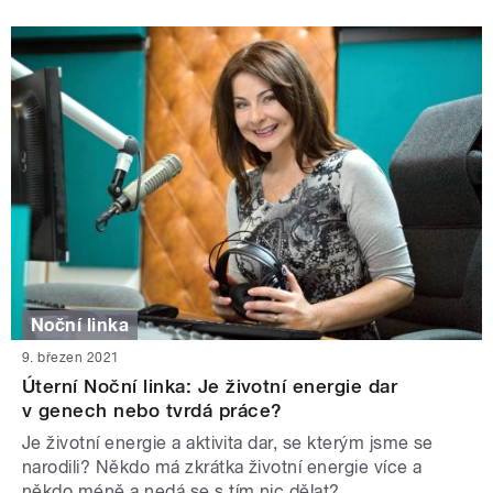
Noční linka
9. březen 2021
Úterní Noční linka: Je životní energie dar
v genech nebo tvrdá práce?
Je životní energie a aktivita dar, se kterým jsme se
narodili? Někdo má zkrátka životní energie více a
někdo méně a nedá se s tím nic dělat?