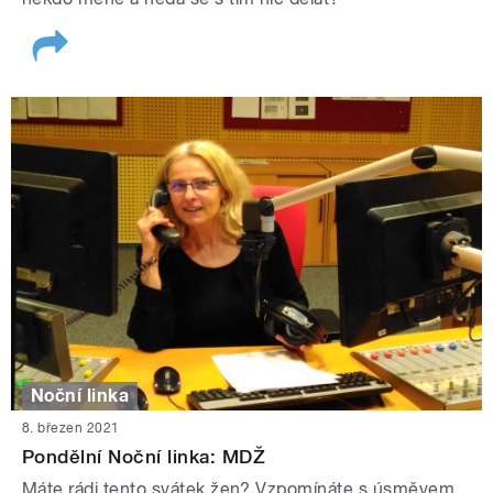
Noční linka
8. březen 2021
Pondělní Noční linka: MDŽ
Máte rádi tento svátek žen? Vzpomínáte s úsměvem