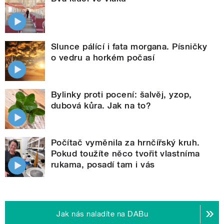
Slunce pálící i fata morgana. Písničky
o vedru a horkém počasí
Bylinky proti pocení: šalvěj, yzop,
dubová kůra. Jak na to?
Počítač vyměnila za hrnčířský kruh.
Pokud toužíte něco tvořit vlastníma
rukama, posadí tam i vás
Jak nás naladíte na DABu