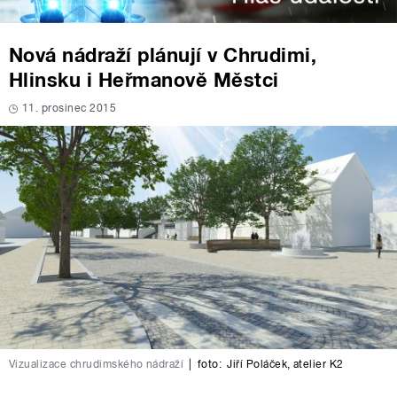
Nová nádraží plánují v Chrudimi,
Hlinsku i Heřmanově Městci
11. prosinec 2015
Vizualizace chrudimského nádraží
|
foto:
Jiří Poláček
,
atelier K2