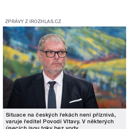
ZPRÁVY Z IROZHLAS.CZ
Situace na českých řekách není příznivá,
varuje ředitel Povodí Vltavy. V některých
úsecích jsou toky bez vody