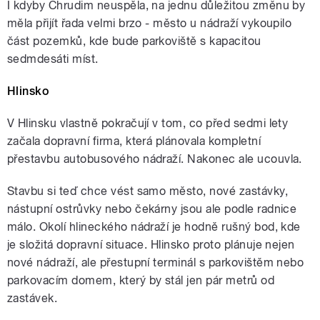
I kdyby Chrudim neuspěla, na jednu důležitou změnu by
měla přijít řada velmi brzo - město u nádraží vykoupilo
část pozemků, kde bude parkoviště s kapacitou
sedmdesáti míst.
Hlinsko
V Hlinsku vlastně pokračují v tom, co před sedmi lety
začala dopravní firma, která plánovala kompletní
přestavbu autobusového nádraží. Nakonec ale ucouvla.
Stavbu si teď chce vést samo město, nové zastávky,
nástupní ostrůvky nebo čekárny jsou ale podle radnice
málo. Okolí hlineckého nádraží je hodně rušný bod, kde
je složitá dopravní situace. Hlinsko proto plánuje nejen
nové nádraží, ale přestupní terminál s parkovištěm nebo
parkovacím domem, který by stál jen pár metrů od
zastávek.