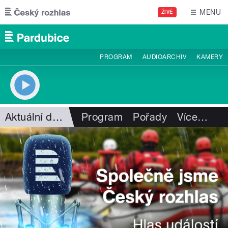
Přejít k hlavnímu obsahu
MENU
ŽIVĚ
PROGRAM
AUDIOARCHIV
KAMERY
Aktuální dění
Program
Pořady
Více
…