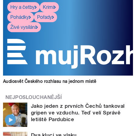
Hry a četby
Krimi
Pohádky
Pořady
Živé vysílání
Audiosvět Českého rozhlasu na jednom místě
NEJPOSLOUCHANĚJŠÍ
Jako jeden z prvních Čechů tankoval
gripen ve vzduchu. Teď velí Správě
letiště Pardubice
Dva kluci ve vlaku