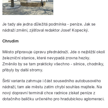
Je tady ale jedna důležitá podmínka - peníze. Jak se
nádraží změní, zjišťoval redaktor Josef Kopecký.
Chrudim
Město připravuje úpravu přednádraží. Jde o nejbližší okolí
železniční stanice, které nevypadá zrovna hezky.
Změnilo by se tam prakticky všechno - silnice, chodníky,
přibyly by další stromy.
Širší varianta zahrnuje i část sousedního autobusového
nádraží, tam ale městu zatím chybí souhlas majitele. Na
nový dopravní terminál chce radnice získat peníze z
dotačního balíčku určeného pro hradubickou aglomeraci.