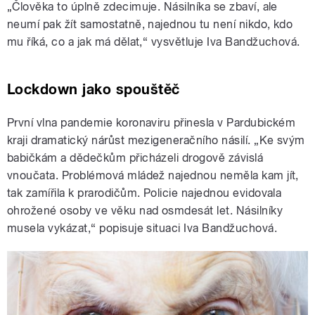
„Člověka to úplně zdecimuje. Násilníka se zbaví, ale
neumí pak žít samostatně, najednou tu není nikdo, kdo
mu říká, co a jak má dělat,“ vysvětluje Iva Bandžuchová.
Lockdown jako spouštěč
První vlna pandemie koronaviru přinesla v Pardubickém
kraji dramatický nárůst mezigeneračního násilí. „Ke svým
babičkám a dědečkům přicházeli drogově závislá
vnoučata. Problémová mládež najednou neměla kam jít,
tak zamířila k prarodičům. Policie najednou evidovala
ohrožené osoby ve věku nad osmdesát let. Násilníky
musela vykázat,“ popisuje situaci Iva Bandžuchová.