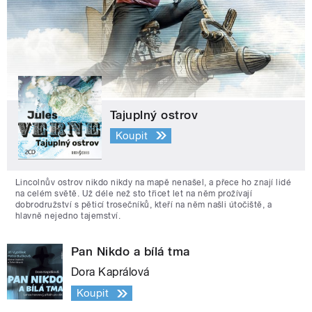
Tajuplný ostrov
Koupit
Lincolnův ostrov nikdo nikdy na mapě nenašel, a přece ho znají lidé
na celém světě. Už déle než sto třicet let na něm prožívají
dobrodružství s pěticí trosečníků, kteří na něm našli útočiště, a
hlavně nejedno tajemství.
Pan Nikdo a bílá tma
Dora Kaprálová
Koupit