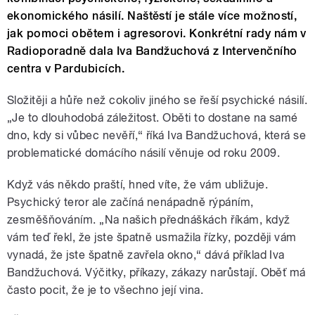
ekonomického násilí. Naštěstí je stále více možností,
jak pomoci obětem i agresorovi. Konkrétní rady nám v
Radioporadně dala Iva Bandžuchová z Intervenčního
centra v Pardubicích.
Složitěji a hůře než cokoliv jiného se řeší psychické násilí.
„Je to dlouhodobá záležitost. Oběti to dostane na samé
dno, kdy si vůbec nevěří,“ říká Iva Bandžuchová, která se
problematické domácího násilí věnuje od roku 2009.
Když vás někdo praští, hned víte, že vám ubližuje.
Psychický teror ale začíná nenápadně rýpáním,
zesměšňováním. „Na našich přednáškách říkám, když
vám teď řekl, že jste špatně usmažila řízky, později vám
vynadá, že jste špatně zavřela okno,“ dává příklad Iva
Bandžuchová. Výčitky, příkazy, zákazy narůstají. Oběť má
často pocit, že je to všechno její vina.