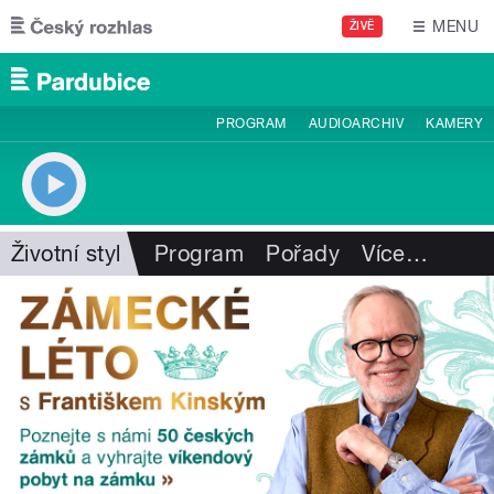
Přejít k hlavnímu obsahu
MENU
ŽIVĚ
PROGRAM
AUDIOARCHIV
KAMERY
Životní styl
Program
Pořady
Více
…