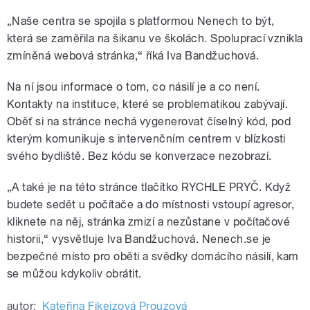
„Naše centra se spojila s platformou Nenech to být,
která se zaměřila na šikanu ve školách. Spoluprací vznikla
zmíněná webová stránka,“ říká Iva Bandžuchová.
Na ní jsou informace o tom, co násilí je a co není.
Kontakty na instituce, které se problematikou zabývají.
Oběť si na stránce nechá vygenerovat číselný kód, pod
kterým komunikuje s intervenčním centrem v blízkosti
svého bydliště. Bez kódu se konverzace nezobrazí.
„A také je na této stránce tlačítko RYCHLE PRYČ. Když
budete sedět u počítače a do místnosti vstoupí agresor,
kliknete na něj, stránka zmizí a nezůstane v počítačové
historii,“ vysvětluje Iva Bandžuchová. Nenech.se je
bezpečné místo pro oběti a svědky domácího násilí, kam
se můžou kdykoliv obrátit.
autor:
Kateřina Fikejzová Prouzová