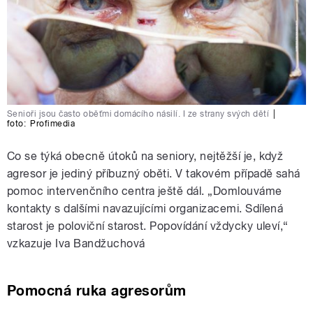
Senioři jsou často oběťmi domácího násilí. I ze strany svých dětí
|
foto:
Profimedia
Co se týká obecně útoků na seniory, nejtěžší je, když
agresor je jediný příbuzný oběti. V takovém případě sahá
pomoc intervenčního centra ještě dál. „Domlouváme
kontakty s dalšími navazujícími organizacemi. Sdílená
starost je poloviční starost. Popovídání vždycky uleví,“
vzkazuje Iva Bandžuchová
Pomocná ruka agresorům