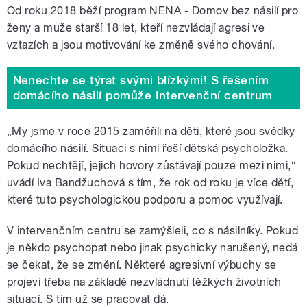
Od roku 2018 běží program NENA - Domov bez násilí pro
ženy a muže starší 18 let, kteří nezvládají agresi ve
vztazích a jsou motivování ke změně svého chování.
Nenechte se týrat svými blízkými! S řešením
domácího násilí pomůže Intervenční centrum
„My jsme v roce 2015 zaměřili na děti, které jsou svědky
domácího násilí. Situaci s nimi řeší dětská psycholožka.
Pokud nechtějí, jejich hovory zůstávají pouze mezi nimi,“
uvádí Iva Bandžuchová s tím, že rok od roku je více dětí,
které tuto psychologickou podporu a pomoc využívají.
V intervenčním centru se zamýšleli, co s násilníky. Pokud
je někdo psychopat nebo jinak psychicky narušený, nedá
se čekat, že se změní. Některé agresivní výbuchy se
projeví třeba na základě nezvládnutí těžkých životních
situací. S tím už se pracovat dá.