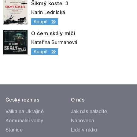
Šikmý kostel 3
Karin Lednická
Koupit
O čem skály mlčí
Kateřina Surmanová
Koupit
Český rozhlas
O nás
Válka na Ukrajině
Jak nás naladíte
Komunální volby
Nápověda
Stanice
Lidé v rádiu