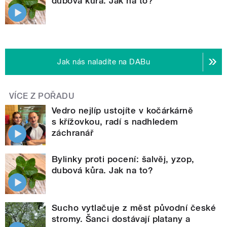
dubová kůra. Jak na to?
Jak nás naladíte na DABu
VÍCE Z POŘADU
Vedro nejlíp ustojíte v kočárkárně
s křížovkou, radí s nadhledem
záchranář
Bylinky proti pocení: šalvěj, yzop,
dubová kůra. Jak na to?
Sucho vytlačuje z měst původní české
stromy. Šanci dostávají platany a