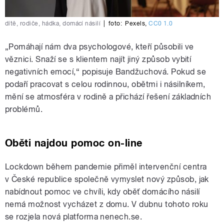
dítě, rodiče, hádka, domácí násilí
|
foto:
Pexels
,
CC0 1.0
„Pomáhají nám dva psychologové, kteří působili ve
věznici. Snaží se s klientem najít jiný způsob vybití
negativních emocí,“ popisuje Bandžuchová. Pokud se
podaří pracovat s celou rodinnou, obětmi i násilníkem,
mění se atmosféra v rodině a přichází řešení základních
problémů.
Oběti najdou pomoc on-line
Lockdown během pandemie přiměl intervenční centra
v České republice společně vymyslet nový způsob, jak
nabídnout pomoc ve chvíli, kdy oběť domácího násilí
nemá možnost vycházet z domu. V dubnu tohoto roku
se rozjela nová platforma nenech.se.