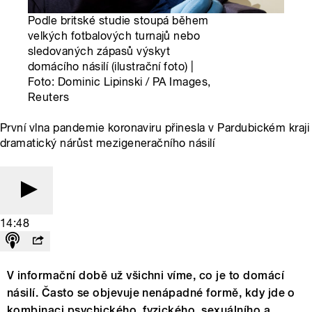
Podle britské studie stoupá během
velkých fotbalových turnajů nebo
sledovaných zápasů výskyt
domácího násilí (ilustrační foto) |
Foto: Dominic Lipinski / PA Images,
Reuters
První vlna pandemie koronaviru přinesla v Pardubickém kraji
dramatický nárůst mezigeneračního násilí
14:48
V informační době už všichni víme, co je to domácí
násilí. Často se objevuje nenápadné formě, kdy jde o
kombinaci psychického, fyzického, sexuálního a