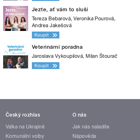
Jezte, ať vám to sluší
Tereza Bebarová, Veronika Pourová,
Andrea Jakešová
Koupit
Veterinární poradna
Jaroslava Vykoupilová, Milan Štourač
Koupit
Český rozhlas
O nás
Válka na Ukrajině
Jak nás naladíte
Komunální volby
Nápověda