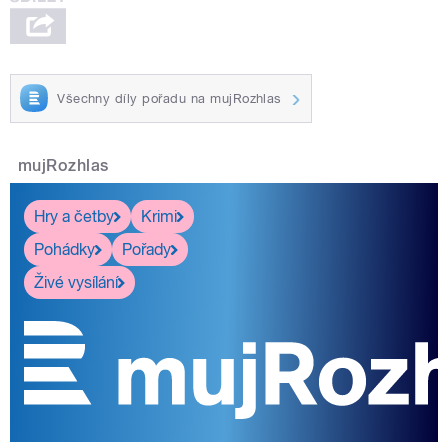
Všechny díly pořadu na mujRozhlas
mujRozhlas
Hry a četby
Krimi
Pohádky
Pořady
Živé vysílání