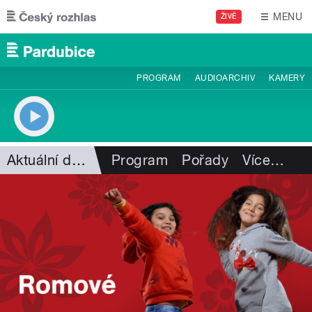
Přejít k hlavnímu obsahu
MENU
ŽIVĚ
PROGRAM
AUDIOARCHIV
KAMERY
Aktuální dění
Program
Pořady
Více
…