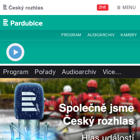
Přejít k hlavnímu obsahu
MENU
ŽIVĚ
PROGRAM
AUDIOARCHIV
KAMERY
Program
Pořady
Audioarchiv
Více
…