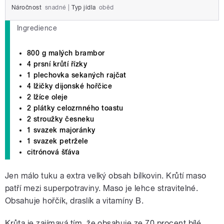
Náročnost
snadné
|
Typ jídla
oběd
Ingredience
800 g malých brambor
4 prsní krůtí řízky
1 plechovka sekaných rajčat
4 lžičky dijonské hořčice
2 lžíce oleje
2 plátky celozrnného toastu
2 stroužky česneku
1 svazek majoránky
1 svazek petržele
citrónová šťáva
Jen málo tuku a extra velký obsah bílkovin. Krůtí maso
patří mezi superpotraviny. Maso je lehce stravitelné.
Obsahuje hořčík, draslík a vitamíny B.
Krůta je zajímavá tím, že obsahuje ze 70 procent bílé