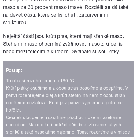
maso a ze 30 procent maso tmavé. Rozdělit se dá také
na devět částí, které se liší chutí, zabarvením i
strukturou.
Největší částí jsou krůtí prsa, která mají křehké maso.
Stehenní maso připomíná zvěřinové, maso z křídel je
něco mezi telecím a kuřecím. Svalnatější jsou letky.
Postup:
Troubu si rozehřejeme na 180 °C.
Krůtí plátky osušíme a z obou stran posolíme a opepříme. V
pánvi rozehřejeme olej a krůtí steaky na něm z obou stran
opečeme dozlatova. Poté je z pánve vyjmeme a potřeme
hořčicí.
Česnek oloupeme, rozdrtíme plochou nože a nasekáme
nadrobno. Majoránku i petržel očistíme, zbavíme tuhých
stonků a také nasekáme najemno. Toast rozdrtíme a v misce