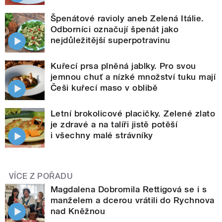
Špenátové ravioly aneb Zelená Itálie.
Odborníci označují špenát jako
nejdůležitější superpotravinu
Kuřecí prsa plněná jablky. Pro svou
jemnou chuť a nízké množství tuku mají
Češi kuřecí maso v oblibě
Letní brokolicové placičky. Zelené zlato
je zdravé a na talíři jistě potěší
i všechny malé strávníky
VÍCE Z POŘADU
Magdalena Dobromila Rettigová se i s
manželem a dcerou vrátili do Rychnova
nad Kněžnou