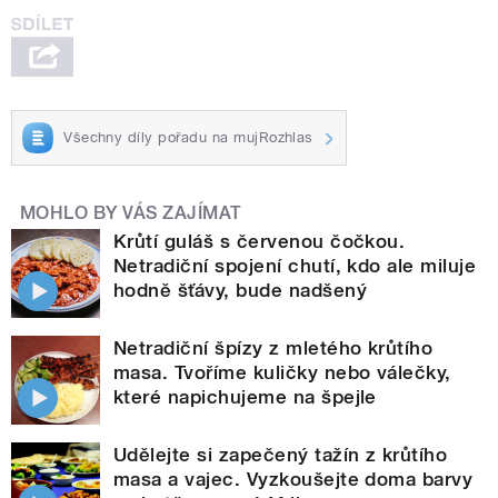
Všechny díly pořadu na mujRozhlas
MOHLO BY VÁS ZAJÍMAT
Krůtí guláš s červenou čočkou.
Netradiční spojení chutí, kdo ale miluje
hodně šťávy, bude nadšený
Netradiční špízy z mletého krůtího
masa. Tvoříme kuličky nebo válečky,
které napichujeme na špejle
Udělejte si zapečený tažín z krůtího
masa a vajec. Vyzkoušejte doma barvy