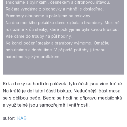
smícháme s bylinkami, česnekem a citronovou šťávou.
Rajčata vyndáme z plechovky a mírně je dosladíme.
Brambory oloupeme a pokrájíme na poloviny.
Na dno menšího pekáčku dáme rajčata a brambory. Mezi ně
rozložíme krůtí steaky, které pokryjeme bylinkovou krustou.
Vše dáme do trouby na půl hodiny.
Ke konci pečení steaky a brambory vyjmeme. Omáčku
ochutnáme a dochutíme. V případě potřeby ji trochu
naředíme rajským protlakem.
Krk a boky se hodí do polévek, tyto části jsou více tučné.
Na krůtě je delikátní částí biskup. Nejtučnější část masa
se s oblibou peče. Bedra se hodí na přípravu medailonků
a využitelné jsou samozřejmě i vnitřnosti.
autor:
KAB