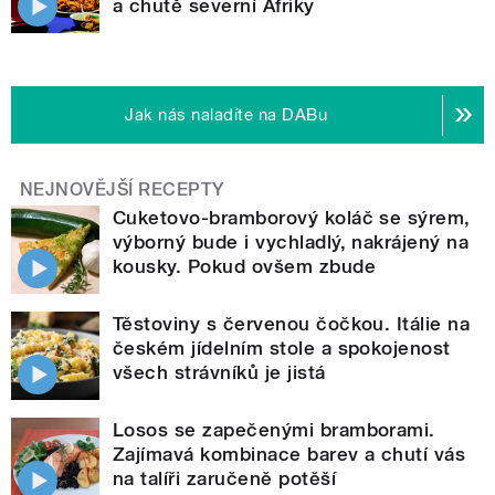
a chutě severní Afriky
Jak nás naladíte na DABu
NEJNOVĚJŠÍ RECEPTY
Cuketovo-bramborový koláč se sýrem,
výborný bude i vychladlý, nakrájený na
kousky. Pokud ovšem zbude
Těstoviny s červenou čočkou. Itálie na
českém jídelním stole a spokojenost
všech strávníků je jistá
Losos se zapečenými bramborami.
Zajímavá kombinace barev a chutí vás
na talíři zaručeně potěší