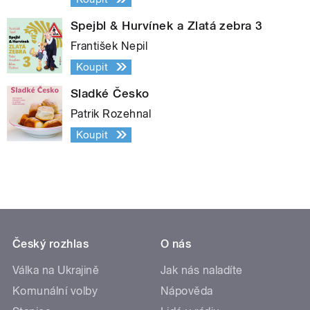
Spejbl & Hurvínek a Zlatá zebra 3
František Nepil
Koupit
Sladké Česko
Patrik Rozehnal
Koupit
Český rozhlas
O nás
Válka na Ukrajině
Jak nás naladíte
Komunální volby
Nápověda