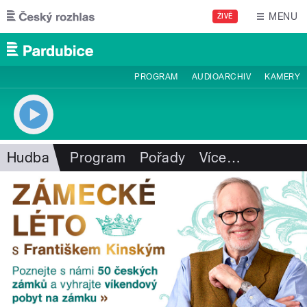
Přejít k hlavnímu obsahu
MENU
ŽIVĚ
PROGRAM
AUDIOARCHIV
KAMERY
Hudba
Program
Pořady
Více
…