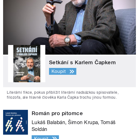
Setkání s Karlem Čapkem
Koupit
Literární fikce, pokus přiblížit literární nadsázkou spisovatele,
filozofa, ale hlavně člověka Karla Čapka trochu jinou formou.
Román pro pitomce
Lukáš Balabán, Šimon Krupa, Tomáš
Soldán
Koupit