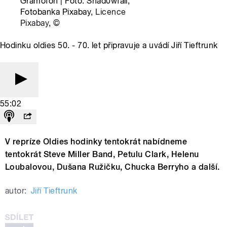
Gramofon | Foto: Shad0wfall,
Fotobanka Pixabay,
Licence
Pixabay
,
©
Hodinku oldies 50. - 70. let připravuje a uvádí Jiří Tieftrunk
55:02
V repríze Oldies hodinky tentokrát nabídneme
tentokrát Steve Miller Band, Petulu Clark, Helenu
Loubalovou, Dušana Ružičku, Chucka Berryho a další.
autor:
Jiří Tieftrunk