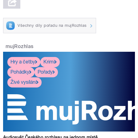
Všechny díly pořadu na mujRozhlas
mujRozhlas
Hry a četby
Krimi
Pohádky
Pořady
Živé vysílání
Audiosvět Českého rozhlasu na jednom místě