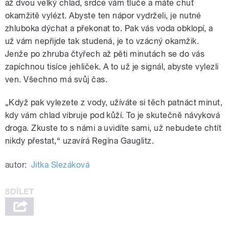
až dvou velký chlad, srdce vám tluče a máte chuť
okamžitě vylézt. Abyste ten nápor vydrželi, je nutné
zhluboka dýchat a překonat to. Pak vás voda obklopí, a
už vám nepřijde tak studená, je to vzácný okamžik.
Jenže po zhruba čtyřech až pěti minutách se do vás
zapíchnou tisíce jehliček. A to už je signál, abyste vylezli
ven. Všechno má svůj čas.
„Když pak vylezete z vody, užíváte si těch patnáct minut,
kdy vám chlad vibruje pod kůží. To je skutečně návyková
droga. Zkuste to s námi a uvidíte sami, už nebudete chtít
nikdy přestat,“ uzavírá Regína Gauglitz.
autor:
Jitka Slezáková