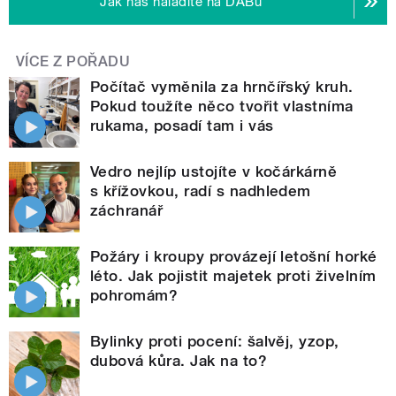
Jak nás naladíte na DABu
VÍCE Z POŘADU
Počítač vyměnila za hrnčířský kruh.
Pokud toužíte něco tvořit vlastníma
rukama, posadí tam i vás
Vedro nejlíp ustojíte v kočárkárně
s křížovkou, radí s nadhledem
záchranář
Požáry i kroupy provázejí letošní horké
léto. Jak pojistit majetek proti živelním
pohromám?
Bylinky proti pocení: šalvěj, yzop,
dubová kůra. Jak na to?