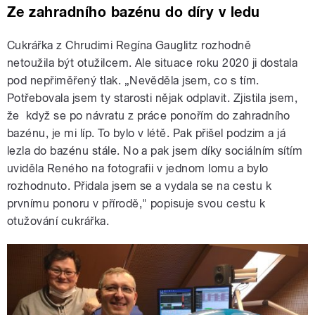
Ze zahradního bazénu do díry v ledu
Cukrářka z Chrudimi Regína Gauglitz rozhodně
netoužila být otužilcem. Ale situace roku 2020 ji dostala
pod nepřiměřený tlak. „Nevěděla jsem, co s tím.
Potřebovala jsem ty starosti nějak odplavit. Zjistila jsem,
že když se po návratu z práce ponořím do zahradního
bazénu, je mi líp. To bylo v létě. Pak přišel podzim a já
lezla do bazénu stále. No a pak jsem díky sociálním sítím
uviděla Reného na fotografii v jednom lomu a bylo
rozhodnuto. Přidala jsem se a vydala se na cestu k
prvnímu ponoru v přírodě," popisuje svou cestu k
otužování cukrářka.