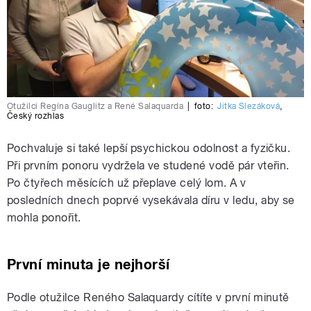
Otužilci Regína Gauglitz a René Salaquarda
|
foto:
Jitka Slezáková
,
Český rozhlas
Pochvaluje si také lepší psychickou odolnost a fyzičku.
Při prvním ponoru vydržela ve studené vodě pár vteřin.
Po čtyřech měsících už přeplave celý lom. A v
posledních dnech poprvé vysekávala díru v ledu, aby se
mohla ponořit.
První minuta je nejhorší
Podle otužilce Reného Salaquardy cítíte v první minutě