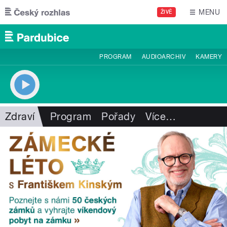
Přejít k hlavnímu obsahu
MENU
ŽIVĚ
PROGRAM
AUDIOARCHIV
KAMERY
Zdraví
Program
Pořady
Více
…