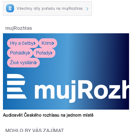
Všechny díly pořadu na mujRozhlas
mujRozhlas
Hry a četby
Krimi
Pohádky
Pořady
Živé vysílání
Audiosvět Českého rozhlasu na jednom místě
MOHLO BY VÁS ZAJÍMAT