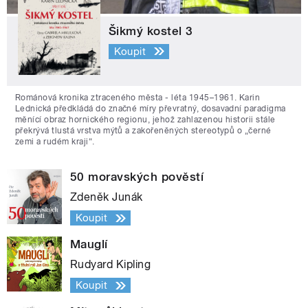
Šikmý kostel 3
Koupit
Románová kronika ztraceného města - léta 1945–1961. Karin
Lednická předkládá do značné míry převratný, dosavadní paradigma
měnící obraz hornického regionu, jehož zahlazenou historii stále
překrývá tlustá vrstva mýtů a zakořeněných stereotypů o „černé
zemi a rudém kraji“.
50 moravských pověstí
Zdeněk Junák
Koupit
Mauglí
Rudyard Kipling
Koupit