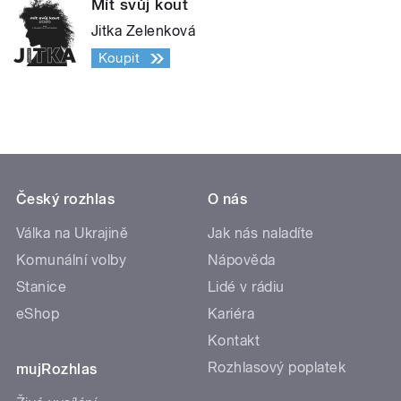
Mít svůj kout
Jitka Zelenková
Koupit
Český rozhlas
O nás
Válka na Ukrajině
Jak nás naladíte
Komunální volby
Nápověda
Stanice
Lidé v rádiu
eShop
Kariéra
Kontakt
Rozhlasový poplatek
mujRozhlas