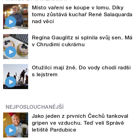
Místo vaření se koupe v lomu. Díky
tomu zůstává kuchař René Salaquarda
nad věcí
Regína Gauglitz si splnila svůj sen. Má
v Chrudimi cukrárnu
Otužilci mají žně. Do vody chodí radši
s lejstrem
NEJPOSLOUCHANĚJŠÍ
Jako jeden z prvních Čechů tankoval
gripen ve vzduchu. Teď velí Správě
letiště Pardubice