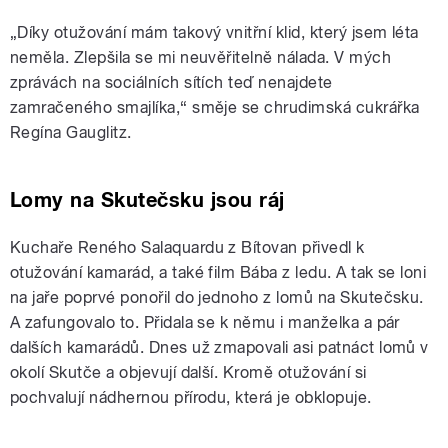
„Díky otužování mám takový vnitřní klid, který jsem léta
neměla. Zlepšila se mi neuvěřitelně nálada. V mých
zprávách na sociálních sítích teď nenajdete
zamračeného smajlíka,“ směje se chrudimská cukrářka
Regína Gauglitz.
Lomy na Skutečsku jsou ráj
Kuchaře Reného Salaquardu z Bítovan přivedl k
otužování kamarád, a také film Bába z ledu. A tak se loni
na jaře poprvé ponořil do jednoho z lomů na Skutečsku.
A zafungovalo to. Přidala se k němu i manželka a pár
dalších kamarádů. Dnes už zmapovali asi patnáct lomů v
okolí Skutče a objevují další. Kromě otužování si
pochvalují nádhernou přírodu, která je obklopuje.