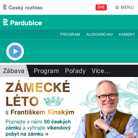
Přejít k hlavnímu obsahu
MENU
ŽIVĚ
PROGRAM
AUDIOARCHIV
KAMERY
Zábava
Program
Pořady
Více
…