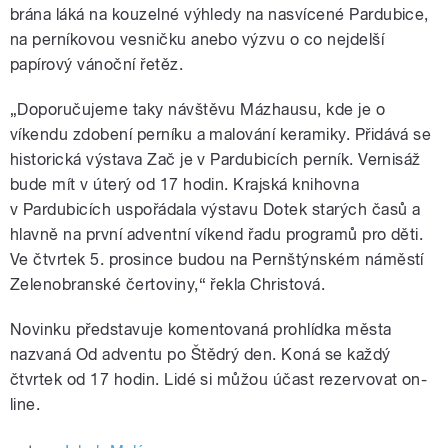
brána láká na kouzelné výhledy na nasvícené Pardubice,
na perníkovou vesničku anebo výzvu o co nejdelší
papírový vánoční řetěz.
„Doporučujeme taky návštěvu Mázhausu, kde je o
víkendu zdobení perníku a malování keramiky. Přidává se
historická výstava Zač je v Pardubicích perník. Vernisáž
bude mít v úterý od 17 hodin. Krajská knihovna
v Pardubicích uspořádala výstavu Dotek starých časů a
hlavně na první adventní víkend řadu programů pro děti.
Ve čtvrtek 5. prosince budou na Pernštýnském náměstí
Zelenobranské čertoviny,“ řekla Christová.
Novinku představuje komentovaná prohlídka města
nazvaná Od adventu po Štědrý den. Koná se každý
čtvrtek od 17 hodin. Lidé si můžou účast rezervovat on-
line.