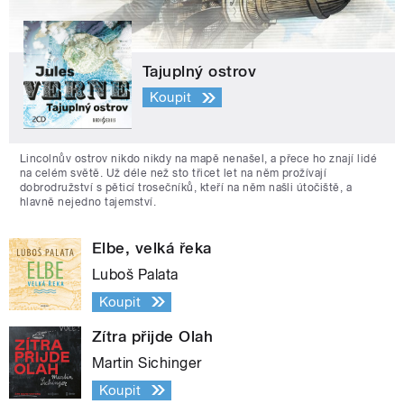
Tajuplný ostrov
Koupit
Lincolnův ostrov nikdo nikdy na mapě nenašel, a přece ho znají lidé
na celém světě. Už déle než sto třicet let na něm prožívají
dobrodružství s pěticí trosečníků, kteří na něm našli útočiště, a
hlavně nejedno tajemství.
Elbe, velká řeka
Luboš Palata
Koupit
Zítra přijde Olah
Martin Sichinger
Koupit