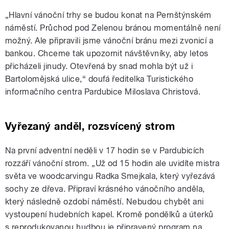
„Hlavní vánoční trhy se budou konat na Pernštýnském
náměstí. Průchod pod Zelenou bránou momentálně není
možný. Ale připravili jsme vánoční bránu mezi zvonicí a
bankou. Chceme tak upozornit návštěvníky, aby letos
přicházeli jinudy. Otevřená by snad mohla být už i
Bartolomějská ulice,“ doufá ředitelka Turistického
informačního centra Pardubice Miloslava Christová.
Vyřezaný anděl, rozsvícený strom
Na první adventní neděli v 17 hodin se v Pardubicích
rozzáří vánoční strom. „Už od 15 hodin ale uvidíte mistra
světa ve woodcarvingu Radka Smejkala, který vyřezává
sochy ze dřeva. Připraví krásného vánočního anděla,
který následně ozdobí náměstí. Nebudou chybět ani
vystoupení hudebních kapel. Kromě pondělků a úterků
s reprodukovanou hudbou je připravený program na