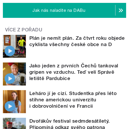
Jak nás naladíte na DABu
VÍCE Z POŘADU
Plán je nemít plán. Za čtvrt roku objede
cyklista všechny české obce na D
Jako jeden z prvních Čechů tankoval
gripen ve vzduchu. Teď velí Správě
letiště Pardubice
Leháro jí je cizí. Studentka přes léto
stihne americkou univerzitu
i dobrovolničení ve Francii
Dvořákův festival sedmdesátiletý.
Připomíná odkaz svého patrona