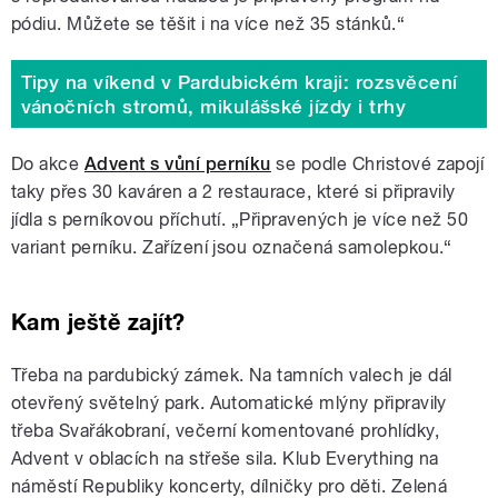
pódiu. Můžete se těšit i na více než 35 stánků.“
Tipy na víkend v Pardubickém kraji: rozsvěcení
vánočních stromů, mikulášské jízdy i trhy
Do akce
Advent s vůní perníku
se podle Christové zapojí
taky přes 30 kaváren a 2 restaurace, které si připravily
jídla s perníkovou příchutí. „Připravených je více než 50
variant perníku. Zařízení jsou označená samolepkou.“
Kam ještě zajít?
Třeba na pardubický zámek. Na tamních valech je dál
otevřený světelný park. Automatické mlýny připravily
třeba Svařákobraní, večerní komentované prohlídky,
Advent v oblacích na střeše sila. Klub Everything na
náměstí Republiky koncerty, dílničky pro děti. Zelená