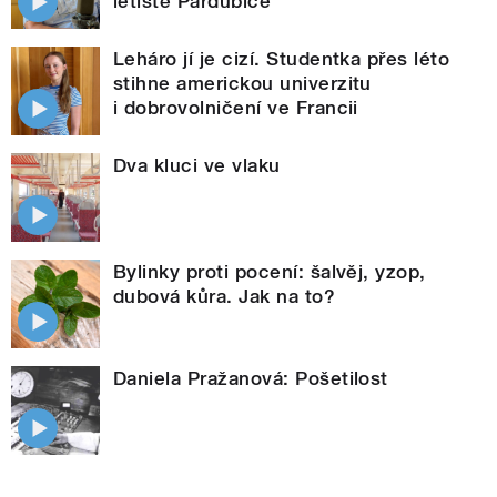
letiště Pardubice
Leháro jí je cizí. Studentka přes léto
stihne americkou univerzitu
i dobrovolničení ve Francii
Dva kluci ve vlaku
Bylinky proti pocení: šalvěj, yzop,
dubová kůra. Jak na to?
Daniela Pražanová: Pošetilost