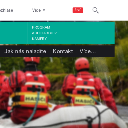
ozhlase
Více
ŽIVĚ
PROGRAM
AUDIOARCHIV
KAMERY
Jak nás naladíte
Kontakt
Více
…