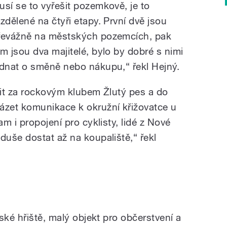
usí se to vyřešit pozemkově, je to
ozdělené na čtyři etapy. První dvě jsou
řevážně na městských pozemcích, pak
am jsou dva majitelé, bylo by dobré s nimi
ednat o směně nebo nákupu,“ řekl Hejný.
it za rockovým klubem Žlutý pes a do
zet komunikace k okružní křižovatce u
m i propojení pro cyklisty, lidé z Nové
uše dostat až na koupaliště,“ řekl
ské hřiště, malý objekt pro občerstvení a