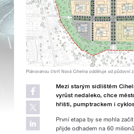
Plánovanou čtvrť Nová Cihelna odděluje od půdovní z
Mezi starým sídlištěm Cihel
vyrůst nedaleko, chce měst
hřišti, pumptrackem i cyklo
První etapa by se mohla začít 
přijde odhadem na 60 milion