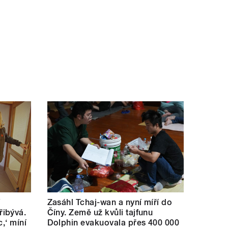
í
Zasáhl Tchaj-wan a nyní míří do
ibývá.
Číny. Země už kvůli tajfunu
c,‘ míní
Dolphin evakuovala přes 400 000