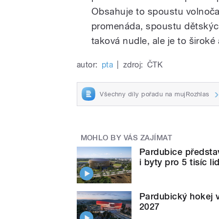
Obsahuje to spoustu volnočas
promenáda, spoustu dětských
taková nudle, ale je to široké
autor:
pta
|
zdroj:
ČTK
Všechny díly pořadu na mujRozhlas
MOHLO BY VÁS ZAJÍMAT
Pardubice představi
i byty pro 5 tisíc lid
Pardubický hokej vy
2027