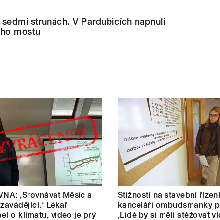
 sedmi strunách. V Pardubicích napnuli
ého mostu
NA: ‚Srovnávat Měsíc a
Stížností na stavební řízen
 zavádějící.‘ Lékař
kanceláři ombudsmanky př
el o klimatu, video je prý
‚Lidé by si měli stěžovat ví