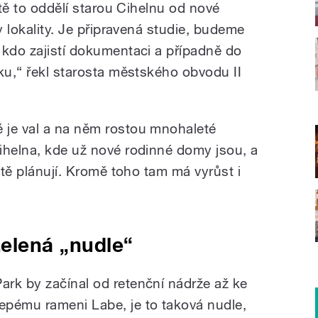
ště to oddělí starou Cihelnu od nové
y lokality. Je připravená studie, budeme
 kdo zajistí dokumentaci a případně do
ku,“ řekl starosta městského obvodu II
 je val a na něm rostou mnohaleté
ihelna, kde už nové rodinné domy jsou, a
ště plánují. Kromě toho tam má vyrůst i
elená „nudle“
Park by začínal od retenční nádrže až ke
lepému rameni Labe, je to taková nudle,