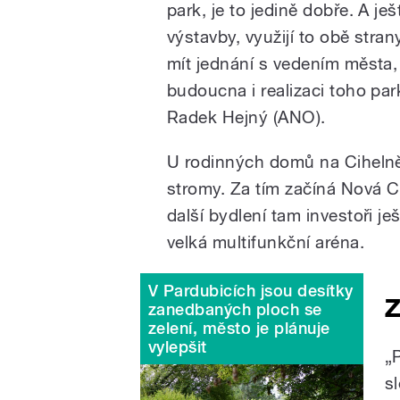
park, je to jedině dobře. A je
výstavby, využijí to obě stran
mít jednání s vedením města,
budoucna i realizaci toho par
Radek Hejný (ANO).
U rodinných domů na Cihelně
stromy. Za tím začíná Nová C
další bydlení tam investoři je
velká multifunkční aréna.
V Pardubicích jsou desítky
Z
zanedbaných ploch se
zelení, město je plánuje
vylepšit
„
s