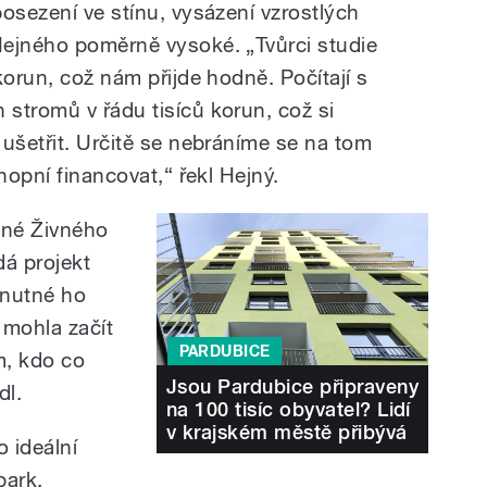
osezení ve stínu, vysázení vzrostlých
Hejného poměrně vysoké. „Tvůrci studie
korun, což nám přijde hodně. Počítají s
stromů v řádu tisíců korun, což si
 ušetřit. Určitě se nebráníme se na tom
hopní financovat,“ řekl Hejný.
ené Živného
dá projekt
 nutné ho
 mohla začít
PARDUBICE
m, kdo co
Jsou Pardubice připraveny
dl.
na 100 tisíc obyvatel? Lidí
v krajském městě přibývá
o ideální
park.