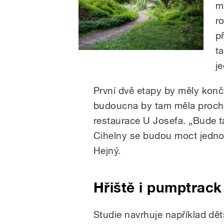
m
r
p
t
j
První dvě etapy by měly konč
budoucna by tam měla prochá
restaurace U Josefa. „Bude ta
Cihelny se budou moct jednod
Hejný.
Hřiště i pumptrack
Studie navrhuje například dět