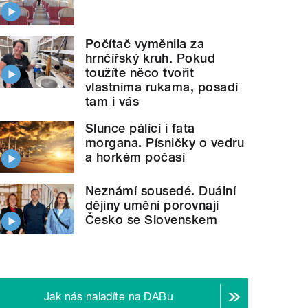
Počítač vyměnila za
hrnčířský kruh. Pokud
toužíte něco tvořit
vlastníma rukama, posadí
tam i vás
Slunce pálící i fata
morgana. Písničky o vedru
a horkém počasí
Neznámí sousedé. Duální
dějiny umění porovnají
Česko se Slovenskem
Jak nás naladíte na DABu