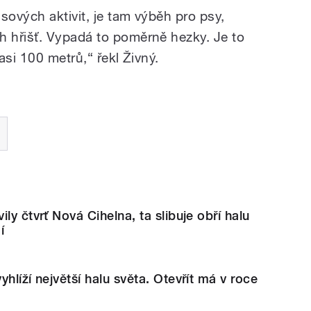
ových aktivit, je tam výběh pro psy,
 hřišť. Vypadá to poměrně hezky. Je to
 asi 100 metrů,“ řekl Živný.
ly čtvrť Nová Cihelna, ta slibuje obří halu
í
hlíží největší halu světa. Otevřít má v roce