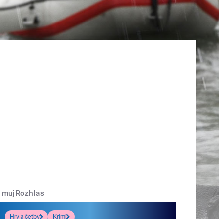
mujRozhlas
Hry a četby
Krimi