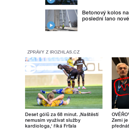
Betonový kolos na
poslední lano nov
ZPRÁVY Z IROZHLAS.CZ
Deset gólů za 68 minut. ,Naštěstí
OVĚŘOV
nemusím využívat služby
Zemi je
kardiologa,‘ říká Frťala
přednáš