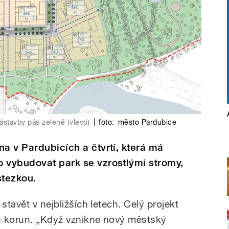
ástavby pás zeleně (vlevo)
|
foto:
město Pardubice
na v Pardubicích a čtvrtí, která má
o vybudovat park se vzrostlými stromy,
stezkou.
stavět v nejbližších letech. Celý projekt
ů korun. „Když vznikne nový městský