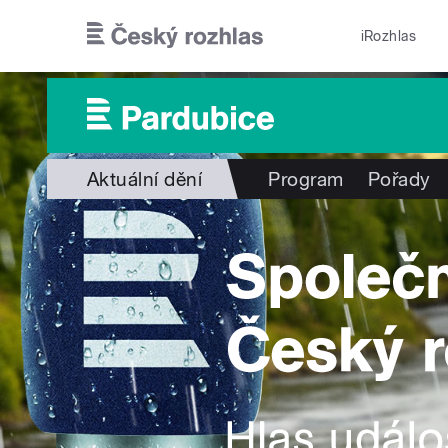
Přejít k hlavnímu obsahu
iRozhlas
Aktuální dění
Program
Pořady