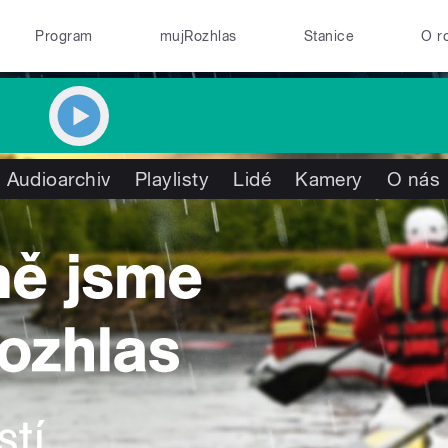
Program
mujRozhlas
Stanice
O r
Audioarchiv
Playlisty
Lidé
Kamery
O nás