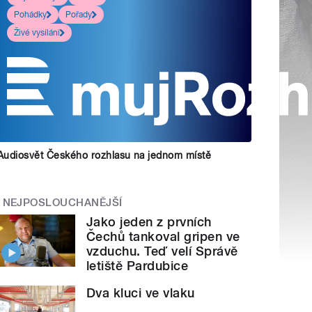
Pohádky
Pořady
Živé vysílání
Audiosvět Českého rozhlasu na jednom místě
NEJPOSLOUCHANĚJŠÍ
Jako jeden z prvních
Čechů tankoval gripen ve
vzduchu. Teď velí Správě
letiště Pardubice
Dva kluci ve vlaku