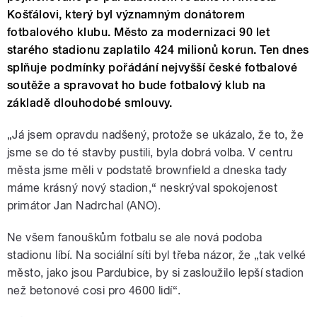
Košťálovi, který byl významným donátorem
fotbalového klubu. Město za modernizaci 90 let
starého stadionu zaplatilo 424 milionů korun. Ten dnes
splňuje podmínky pořádání nejvyšší české fotbalové
soutěže a spravovat ho bude fotbalový klub na
základě dlouhodobé smlouvy.
„Já jsem opravdu nadšený, protože se ukázalo, že to, že
jsme se do té stavby pustili, byla dobrá volba. V centru
města jsme měli v podstatě brownfield a dneska tady
máme krásný nový stadion,“ neskrýval spokojenost
primátor Jan Nadrchal (ANO).
Ne všem fanouškům fotbalu se ale nová podoba
stadionu líbí. Na sociální síti byl třeba názor, že „tak velké
město, jako jsou Pardubice, by si zasloužilo lepší stadion
než betonové cosi pro 4600 lidí“.