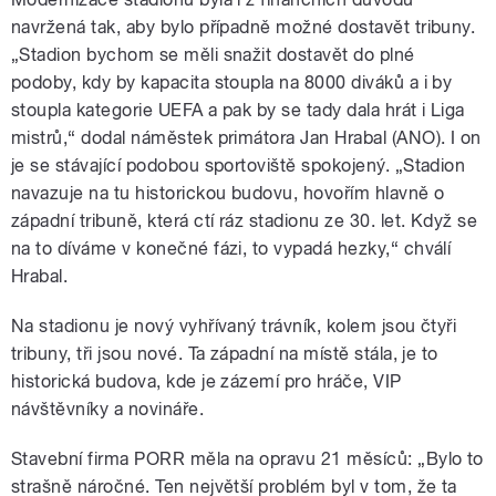
navržená tak, aby bylo případně možné dostavět tribuny.
„Stadion bychom se měli snažit dostavět do plné
podoby, kdy by kapacita stoupla na 8000 diváků a i by
stoupla kategorie UEFA a pak by se tady dala hrát i Liga
mistrů,“ dodal náměstek primátora Jan Hrabal (ANO). I on
je se stávající podobou sportoviště spokojený. „Stadion
navazuje na tu historickou budovu, hovořím hlavně o
západní tribuně, která ctí ráz stadionu ze 30. let. Když se
na to díváme v konečné fázi, to vypadá hezky,“ chválí
Hrabal.
Na stadionu je nový vyhřívaný trávník, kolem jsou čtyři
tribuny, tři jsou nové. Ta západní na místě stála, je to
historická budova, kde je zázemí pro hráče, VIP
návštěvníky a novináře.
Stavební firma PORR měla na opravu 21 měsíců: „Bylo to
strašně náročné. Ten největší problém byl v tom, že ta