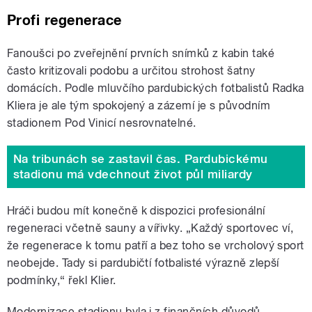
Profi regenerace
Fanoušci po zveřejnění prvních snímků z kabin také
často kritizovali podobu a určitou strohost šatny
domácích. Podle mluvčího pardubických fotbalistů Radka
Kliera je ale tým spokojený a zázemí je s původním
stadionem Pod Vinicí nesrovnatelné.
Na tribunách se zastavil čas. Pardubickému
stadionu má vdechnout život půl miliardy
Hráči budou mít konečně k dispozici profesionální
regeneraci včetně sauny a vířivky. „Každý sportovec ví,
že regenerace k tomu patří a bez toho se vrcholový sport
neobejde. Tady si pardubičtí fotbalisté výrazně zlepší
podmínky,“ řekl Klier.
Modernizace stadionu byla i z finančních důvodů