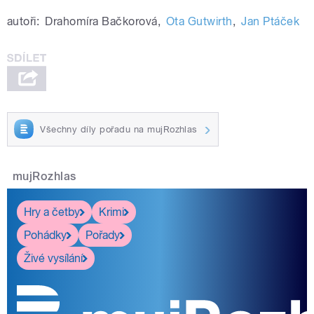
autoři:
Drahomíra Bačkorová
,
Ota Gutwirth
,
Jan Ptáček
Všechny díly pořadu na mujRozhlas
mujRozhlas
Hry a četby
Krimi
Pohádky
Pořady
Živé vysílání