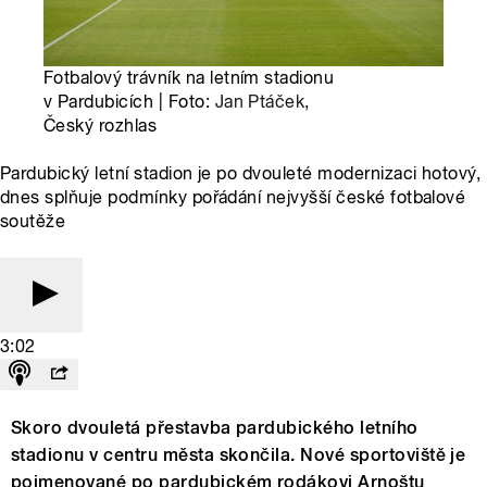
Fotbalový trávník na letním stadionu
v Pardubicích | Foto:
Jan Ptáček
,
Český rozhlas
Pardubický letní stadion je po dvouleté modernizaci hotový,
dnes splňuje podmínky pořádání nejvyšší české fotbalové
soutěže
3:02
Skoro dvouletá přestavba pardubického letního
stadionu v centru města skončila. Nové sportoviště je
pojmenované po pardubickém rodákovi Arnoštu