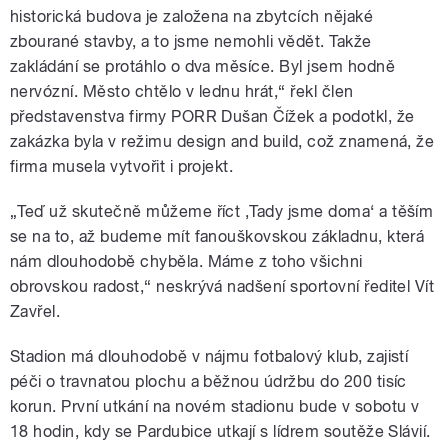
historická budova je založena na zbytcích nějaké
zbourané stavby, a to jsme nemohli vědět. Takže
zakládání se protáhlo o dva měsíce. Byl jsem hodně
nervózní. Město chtělo v lednu hrát,“ řekl člen
představenstva firmy PORR Dušan Čížek a podotkl, že
zakázka byla v režimu design and build, což znamená, že
firma musela vytvořit i projekt.
„Teď už skutečně můžeme říct ‚Tady jsme doma‘ a těším
se na to, až budeme mít fanouškovskou základnu, která
nám dlouhodobě chyběla. Máme z toho všichni
obrovskou radost,“ neskrývá nadšení sportovní ředitel Vít
Zavřel.
Stadion má dlouhodobě v nájmu fotbalový klub, zajistí
péči o travnatou plochu a běžnou údržbu do 200 tisíc
korun. První utkání na novém stadionu bude v sobotu v
18 hodin, kdy se Pardubice utkají s lídrem soutěže Slávií.