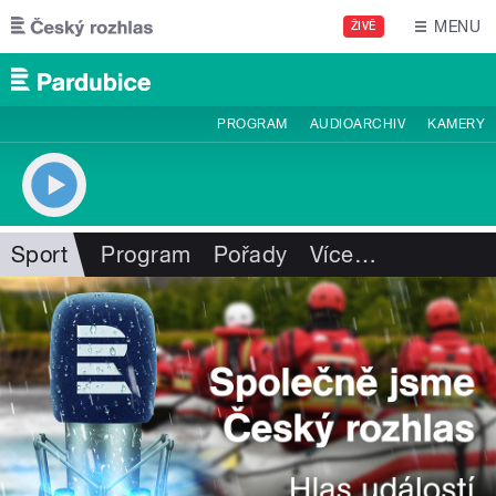
Přejít k hlavnímu obsahu
MENU
ŽIVĚ
PROGRAM
AUDIOARCHIV
KAMERY
Sport
Program
Pořady
Více
…