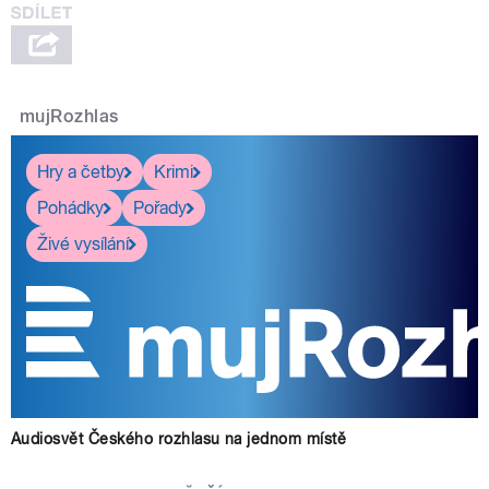
mujRozhlas
Hry a četby
Krimi
Pohádky
Pořady
Živé vysílání
Audiosvět Českého rozhlasu na jednom místě