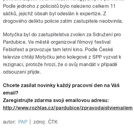
Podle jednoho z policistů bylo nalezeno celkem 11
sáčků, jejichž obsah byl odeslán k expertíze. Z
drogového deliktu policie zatím zastupitele neobvinila.
Motyčka byl do zastupitelstva zvolen za Sdružení pro
Pardubice. Ve městě organizoval filmový festival
Febiofest a provozuje tam letní kino. Podle České
televize chtějí Motyčku jeho kolegové z SPP vyzvat k
rezignaci, protože hrozí, že o svůj mandát v případě
odsouzení přijde.
Chcete zasílat novinky každý pracovní den na Váš
email?
Zaregistrujte zdarma svoji emailovou adresu:
http://www.rozhlas.cz/pardubice/zpravodajstviemailem
autor:
PAP
|
zdroj:
ČTK