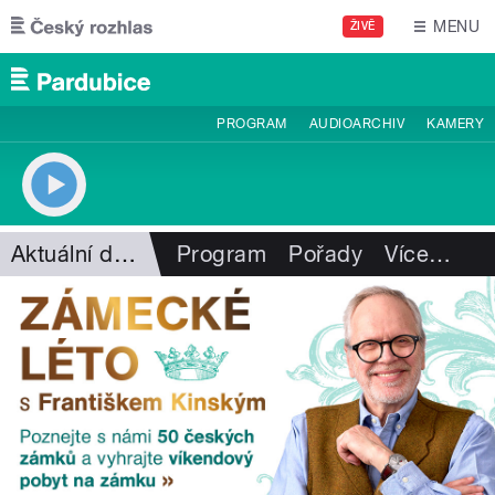
Přejít k hlavnímu obsahu
MENU
ŽIVĚ
PROGRAM
AUDIOARCHIV
KAMERY
Aktuální dění
Program
Pořady
Více
…