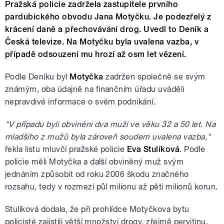
Pražská policie zadržela zastupitele prvního
pardubického obvodu Jana Motyčku. Je podezřelý z
krácení daně a přechovávání drog. Uvedl to Deník a
Česká televize. Na Motyčku byla uvalena vazba, v
případě odsouzení mu hrozí až osm let vězení.
Podle Deníku byl
Motyčka
zadržen společně se svým
známým, oba údajně na finančním úřadu uváděli
nepravdivé informace o svém podnikání.
"V případu byli obviněni dva muži ve věku 32 a 50 let. Na
mladšího z mužů byla zároveň soudem uvalena vazba,"
řekla listu mluvčí pražské policie
Eva Stulíková
. Podle
policie měli Motyčka a další obviněný muž svým
jednáním způsobit od roku 2006 škodu značného
rozsahu, tedy v rozmezí půl milionu až pěti milionů korun.
Stulíková dodala, že při prohlídce Motyčkova bytu
policisté zajistili větší množství drogy, zřejmě pervitinu.