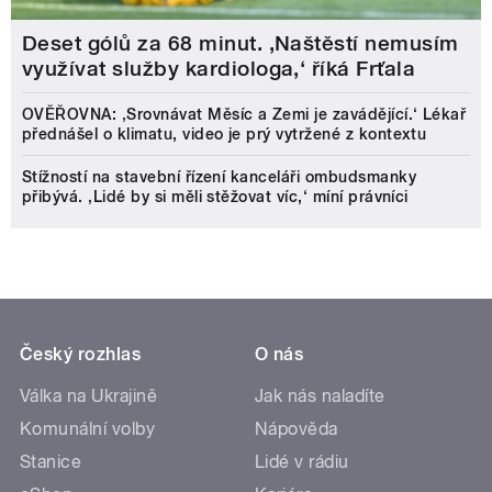
Deset gólů za 68 minut. ,Naštěstí nemusím
využívat služby kardiologa,‘ říká Frťala
OVĚŘOVNA: ‚Srovnávat Měsíc a Zemi je zavádějící.‘ Lékař
přednášel o klimatu, video je prý vytržené z kontextu
Stížností na stavební řízení kanceláři ombudsmanky
přibývá. ‚Lidé by si měli stěžovat víc,‘ míní právníci
Český rozhlas
O nás
Válka na Ukrajině
Jak nás naladíte
Komunální volby
Nápověda
Stanice
Lidé v rádiu