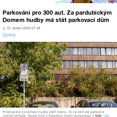
Parkování pro 300 aut. Za pardubickým
Domem hudby má stát parkovací dům
15. duben 2020 07:48
Zprávy
Prostranství za Domem hudby patří městu. To na něm ale parkovné
vybírat nemůže. Nejde totiž o klasickou místní komunikaci
|
foto:
Jan