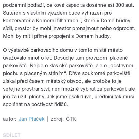
podzemní podlaží, celková kapacita dosáhne asi 300 aut.
Suterén s vlastním vjezdem bude vyhrazen pro
konzervatoř a Komorní filharmonii, které v Domě hudby
sídlí, prostor by mohl investor pronajmout nebo odprodat.
Mohl by mít i přímé propojení s Domem hudby.
O výstavbě parkovacího domu v tomto místě město
uvažovalo mnoho let. Dosud je tam provizorní placené
parkoviště. Nejde o klasické parkoviště, ale o „odstavnou
plochu s placeným stáním“. Dříve
soukromé parkoviště
získal před časem městský obvod, ale protože to je
veřejné prostranství, není možné vybírat za parkování, ale
jen za užití plochy. Jak jsme psali
dříve
, úředníci tak musí
spoléhat na poctivost řidičů.
autor:
Jan Ptáček
|
zdroj:
ČTK