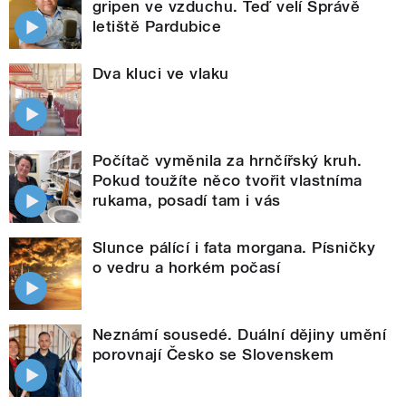
gripen ve vzduchu. Teď velí Správě
letiště Pardubice
Dva kluci ve vlaku
Počítač vyměnila za hrnčířský kruh.
Pokud toužíte něco tvořit vlastníma
rukama, posadí tam i vás
Slunce pálící i fata morgana. Písničky
o vedru a horkém počasí
Neznámí sousedé. Duální dějiny umění
porovnají Česko se Slovenskem