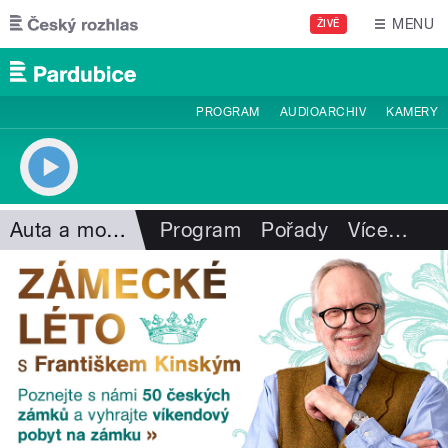
Přejít k hlavnímu obsahu
MENU
ŽIVĚ
PROGRAM
AUDIOARCHIV
KAMERY
Auta a motorismus
Program
Pořady
Více
…