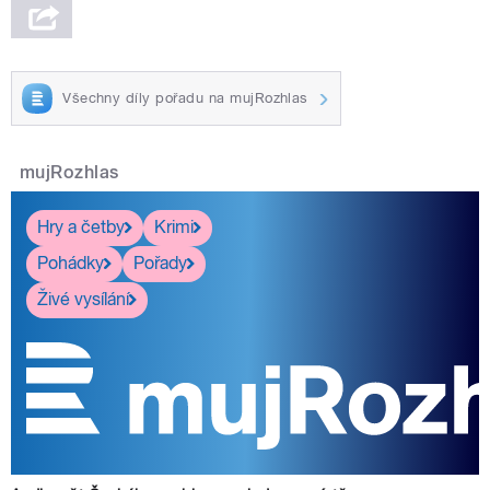
Všechny díly pořadu na mujRozhlas
mujRozhlas
Hry a četby
Krimi
Pohádky
Pořady
Živé vysílání