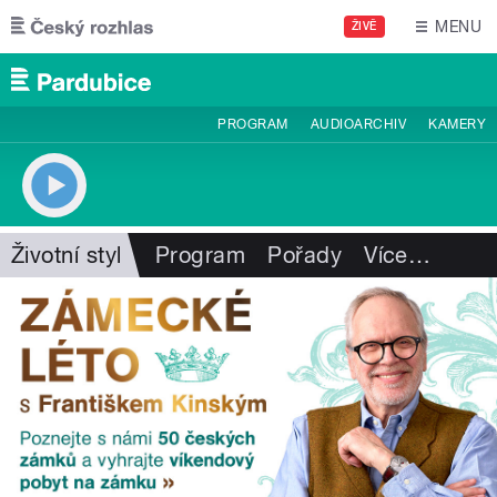
Přejít k hlavnímu obsahu
MENU
ŽIVĚ
PROGRAM
AUDIOARCHIV
KAMERY
Životní styl
Program
Pořady
Více
…