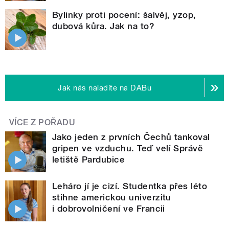
Bylinky proti pocení: šalvěj, yzop,
dubová kůra. Jak na to?
Jak nás naladíte na DABu
VÍCE Z POŘADU
Jako jeden z prvních Čechů tankoval
gripen ve vzduchu. Teď velí Správě
letiště Pardubice
Leháro jí je cizí. Studentka přes léto
stihne americkou univerzitu
i dobrovolničení ve Francii