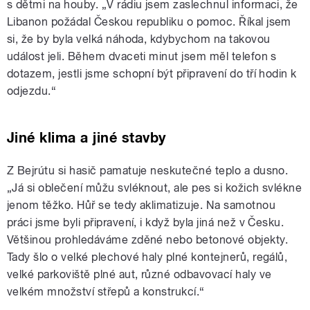
s dětmi na houby. „V rádiu jsem zaslechnul informaci, že
Libanon požádal Českou republiku o pomoc. Říkal jsem
si, že by byla velká náhoda, kdybychom na takovou
událost jeli. Během dvaceti minut jsem měl telefon s
dotazem, jestli jsme schopní být připravení do tří hodin k
odjezdu.“
Jiné klima a jiné stavby
Z Bejrútu si hasič pamatuje neskutečné teplo a dusno.
„Já si oblečení můžu svléknout, ale pes si kožich svlékne
jenom těžko. Hůř se tedy aklimatizuje. Na samotnou
práci jsme byli připravení, i když byla jiná než v Česku.
Většinou prohledáváme zděné nebo betonové objekty.
Tady šlo o velké plechové haly plné kontejnerů, regálů,
velké parkoviště plné aut, různé odbavovací haly ve
velkém množství střepů a konstrukcí.“