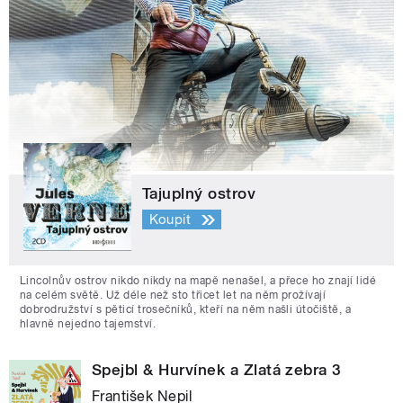
Tajuplný ostrov
Koupit
Lincolnův ostrov nikdo nikdy na mapě nenašel, a přece ho znají lidé
na celém světě. Už déle než sto třicet let na něm prožívají
dobrodružství s pěticí trosečníků, kteří na něm našli útočiště, a
hlavně nejedno tajemství.
Spejbl & Hurvínek a Zlatá zebra 3
František Nepil