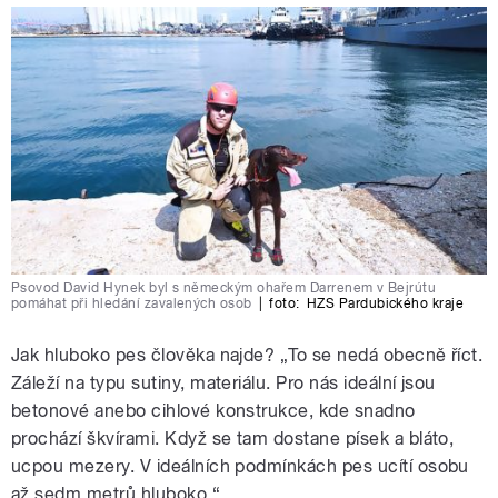
Psovod David Hynek byl s německým ohařem Darrenem v Bejrútu
pomáhat při hledání zavalených osob
|
foto:
HZS Pardubického kraje
Jak hluboko pes člověka najde? „To se nedá obecně říct.
Záleží na typu sutiny, materiálu. Pro nás ideální jsou
betonové anebo cihlové konstrukce, kde snadno
prochází škvírami. Když se tam dostane písek a bláto,
ucpou mezery. V ideálních podmínkách pes ucítí osobu
až sedm metrů hluboko.“