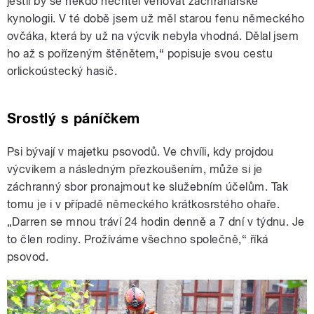
jestli by se někdo nechtěl věnovat záchranářské
kynologii. V té době jsem už měl starou fenu německého
ovčáka, která by už na výcvik nebyla vhodná. Dělal jsem
ho až s pořízeným štěnětem,“ popisuje svou cestu
orlickoústecký hasič.
Srostlý s páníčkem
Psi bývají v majetku psovodů. Ve chvíli, kdy projdou
výcvikem a následným přezkoušením, může si je
záchranný sbor pronajmout ke služebním účelům. Tak
tomu je i v případě německého krátkosrstého ohaře.
„Darren se mnou tráví 24 hodin denně a 7 dní v týdnu. Je
to člen rodiny. Prožíváme všechno společně,“ říká
psovod.