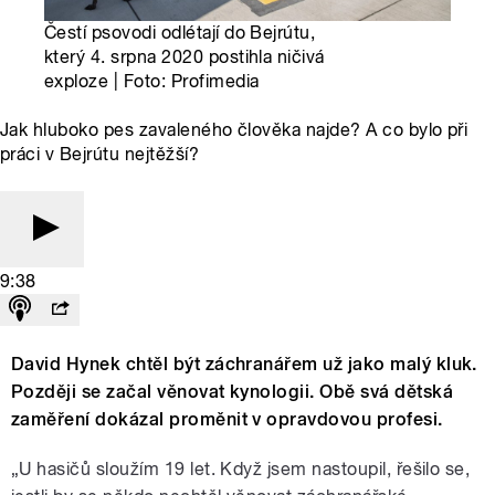
Čestí psovodi odlétají do Bejrútu,
který 4. srpna 2020 postihla ničivá
exploze | Foto: Profimedia
Jak hluboko pes zavaleného člověka najde? A co bylo při
práci v Bejrútu nejtěžší?
9:38
David Hynek chtěl být záchranářem už jako malý kluk.
Později se začal věnovat kynologii. Obě svá dětská
zaměření dokázal proměnit v opravdovou profesi.
„U hasičů sloužím 19 let. Když jsem nastoupil, řešilo se,