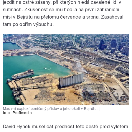
jezdit na ostré zásahy, při kterých hledá zavalené lidi v
sutinách. Zkušenost se mu hodila na první zahraniční
misi v Bejrútu na přelomu července a srpna. Zasahoval
tam po obřím výbuchu.
Masivní explozí poničený přístav a jeho okolí v Bejrútu.
|
foto:
Profimedia
David Hynek musel dát přednost této cestě před výletem