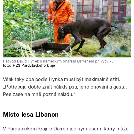
Psovod David Hynek s německým ohařem Darrenem při výcviku
|
foto:
HZS Pardubického kraje
Však taky oba podle Hynka musí být maximálně sžití.
„Potřebuju dobře znát nálady psa, jeho chování a gesta.
Pes zase na mně pozná náladu.“
Místo lesa Libanon
V Pardubickém kraji je Darren jediným psem, který může