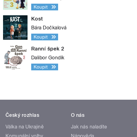
Koupit
Kost
Bára Dočkalová
Koupit
Ranní špek 2
Dalibor Gondík
Koupit
Český rozhlas
O nás
Válka na Ukrajině
Jak nás naladíte
Komunální volby
Nápověda