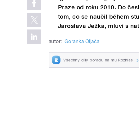
Praze od roku 2010. Do čes
tom, co se naučil během stu
Jaroslava Ježka, mluví s na
autor:
Goranka Oljača
Všechny díly pořadu na mujRozhlas