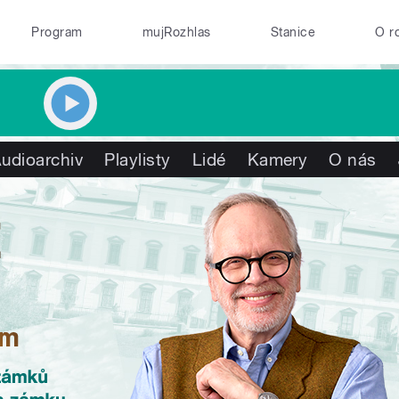
Program
mujRozhlas
Stanice
O r
udioarchiv
Playlisty
Lidé
Kamery
O nás