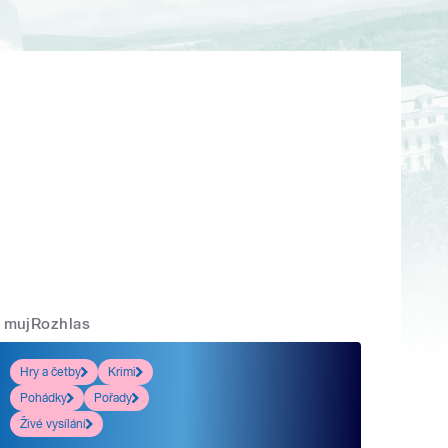
mujRozhlas
Hry a četby
Krimi
Pohádky
Pořady
Živé vysílání