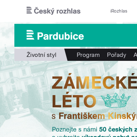
Přejít k hlavnímu obsahu
iRozhlas
Životní styl
Program
Pořady
A