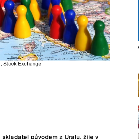
ro, Stock Exchange
a skladatel původem z Uralu, žije v