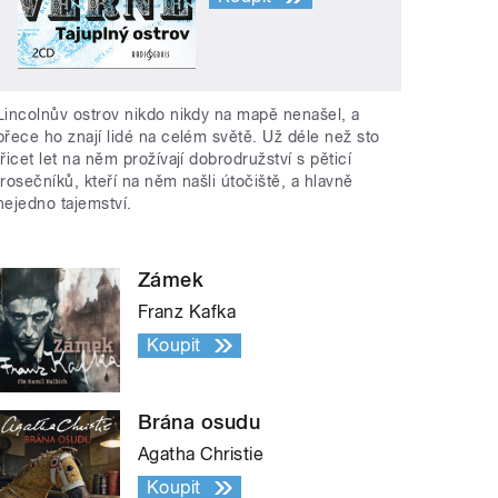
Lincolnův ostrov nikdo nikdy na mapě nenašel, a
přece ho znají lidé na celém světě. Už déle než sto
třicet let na něm prožívají dobrodružství s pěticí
trosečníků, kteří na něm našli útočiště, a hlavně
nejedno tajemství.
Zámek
Franz Kafka
Koupit
Brána osudu
Agatha Christie
Koupit