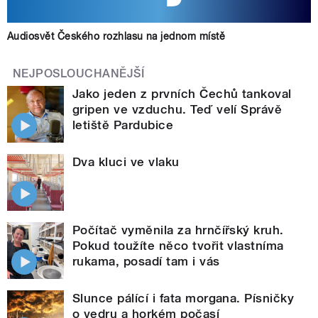
Audiosvět Českého rozhlasu na jednom místě
NEJPOSLOUCHANĚJŠÍ
Jako jeden z prvních Čechů tankoval
gripen ve vzduchu. Teď velí Správě
letiště Pardubice
Dva kluci ve vlaku
Počítač vyměnila za hrnčířský kruh.
Pokud toužíte něco tvořit vlastníma
rukama, posadí tam i vás
Slunce pálící i fata morgana. Písničky
o vedru a horkém počasí