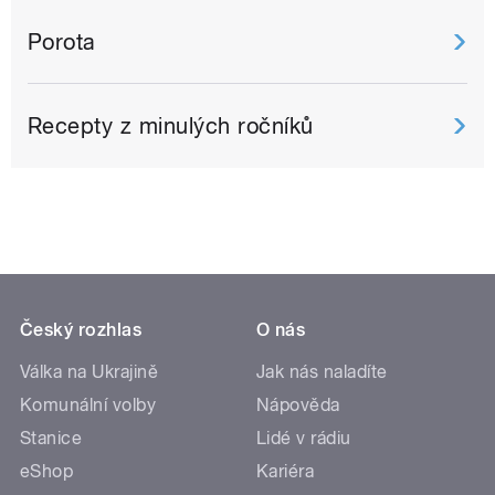
Porota
Recepty z minulých ročníků
Český rozhlas
O nás
Válka na Ukrajině
Jak nás naladíte
Komunální volby
Nápověda
Stanice
Lidé v rádiu
eShop
Kariéra