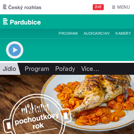
Přejít k hlavnímu obsahu
MENU
ŽIVĚ
PROGRAM
AUDIOARCHIV
KAMERY
Jídlo
Program
Pořady
Více
…