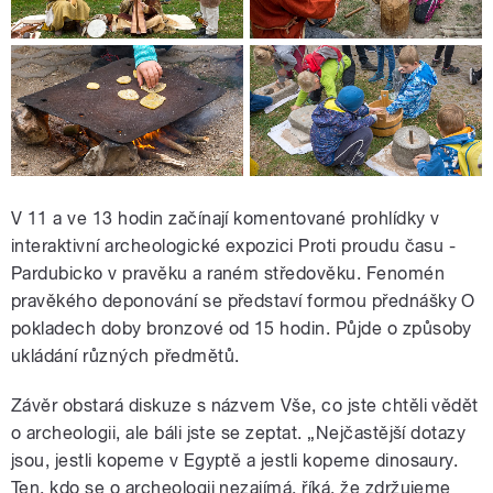
V 11 a ve 13 hodin začínají komentované prohlídky v
interaktivní archeologické expozici Proti proudu času -
Pardubicko v pravěku a raném středověku. Fenomén
pravěkého deponování se představí formou přednášky O
pokladech doby bronzové od 15 hodin. Půjde o způsoby
ukládání různých předmětů.
Závěr obstará diskuze s názvem Vše, co jste chtěli vědět
o archeologii, ale báli jste se zeptat. „Nejčastější dotazy
jsou, jestli kopeme v Egyptě a jestli kopeme dinosaury.
Ten, kdo se o archeologii nezajímá, říká, že zdržujeme