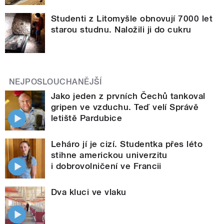
Studenti z Litomyšle obnovují 7000 let
starou studnu. Naložili ji do cukru
NEJPOSLOUCHANĚJŠÍ
Jako jeden z prvních Čechů tankoval
gripen ve vzduchu. Teď velí Správě
letiště Pardubice
Leháro jí je cizí. Studentka přes léto
stihne americkou univerzitu
i dobrovolničení ve Francii
Dva kluci ve vlaku