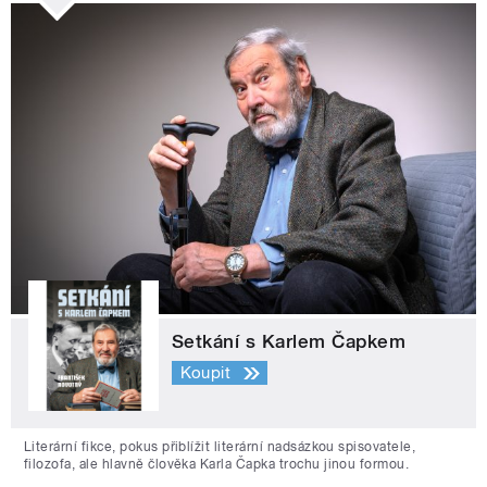
Setkání s Karlem Čapkem
Koupit
Literární fikce, pokus přiblížit literární nadsázkou spisovatele,
filozofa, ale hlavně člověka Karla Čapka trochu jinou formou.