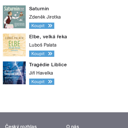
Saturnin
Zdeněk Jirotka
Koupit
Elbe, velká řeka
Luboš Palata
Koupit
Tragédie Liblice
Jiří Havelka
Koupit
Český rozhlas
O nás