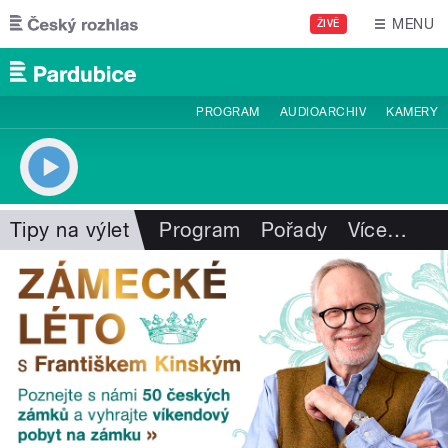
Přejít k hlavnímu obsahu
MENU
ŽIVĚ
PROGRAM
AUDIOARCHIV
KAMERY
Tipy na výlet
Program
Pořady
Více
…