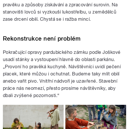
pravěku a způsoby získávání a zpracování surovin. Na
stanovišti lovců si vyzkouší lukostřelbu, u zemědělců
zase drcení obilí. Chystá se i ražba mincí.
Rekonstrukce není problém
Pokračující opravy pardubického zámku podle Joškové
usadí stánky a vystoupení hlavně do oblasti parkánu.
„Provoní ho pravěká kuchyně. Návštěvníci uvidí pečení
placek, které můžou i ochutnat. Budeme taky mlít obilí
anebo vařit pivo. Vnitřní nádvoří je uzavřené. Stavební
práce nás neomezí, přesto prosíme návštěvníky, aby
dbali zvýšené pozornosti.“