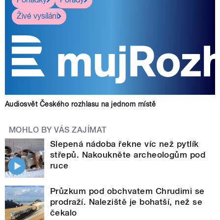
Živé vysílání
Audiosvět Českého rozhlasu na jednom místě
MOHLO BY VÁS ZAJÍMAT
Slepená nádoba řekne víc než pytlík
střepů. Nakoukněte archeologům pod
ruce
Průzkum pod obchvatem Chrudimi se
prodraží. Naleziště je bohatší, než se
čekalo