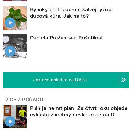
Bylinky proti pocení: šalvěj, yzop,
dubová kůra. Jak na to?
Daniela Pražanová: Pošetilost
Jak nás naladíte na DABu
VÍCE Z POŘADU
Plán je nemít plán. Za čtvrt roku objede
cyklista všechny české obce na D