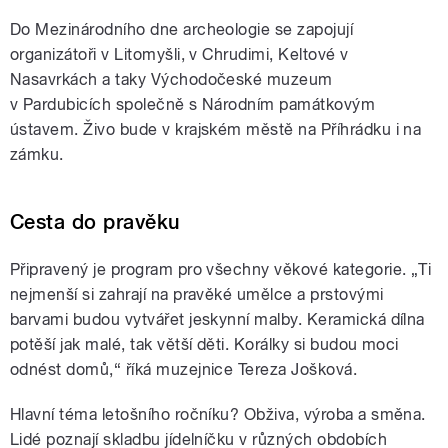
Do Mezinárodního dne archeologie se zapojují
organizátoři v Litomyšli, v Chrudimi, Keltové v
Nasavrkách a taky Východočeské muzeum
v Pardubicích společně s Národním památkovým
ústavem. Živo bude v krajském městě na Příhrádku i na
zámku.
Cesta do pravěku
Připravený je program pro všechny věkové kategorie. „Ti
nejmenší si zahrají na pravěké umělce a prstovými
barvami budou vytvářet jeskynní malby. Keramická dílna
potěší jak malé, tak větší děti. Korálky si budou moci
odnést domů,“ říká muzejnice Tereza Jošková.
Hlavní téma letošního ročníku? Obživa, výroba a směna.
Lidé poznají skladbu jídelníčku v různých obdobích