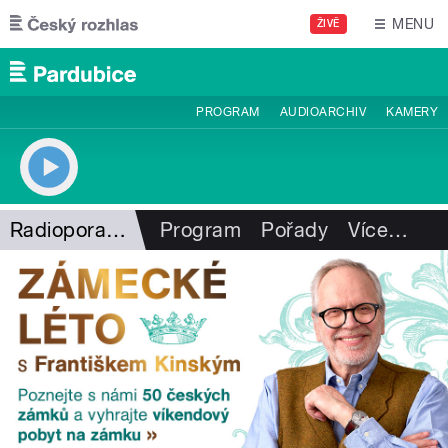
Přejít k hlavnímu obsahu
MENU
ŽIVĚ
PROGRAM
AUDIOARCHIV
KAMERY
Radioporadna
Program
Pořady
Více
…