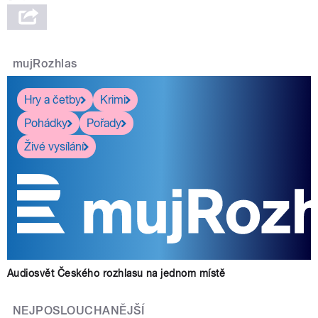
mujRozhlas
Hry a četby
Krimi
Pohádky
Pořady
Živé vysílání
Audiosvět Českého rozhlasu na jednom místě
NEJPOSLOUCHANĚJŠÍ