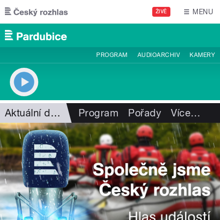
Přejít k hlavnímu obsahu
MENU
ŽIVĚ
PROGRAM
AUDIOARCHIV
KAMERY
Aktuální dění
Program
Pořady
Více
…