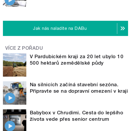
Jak nás naladíte na DABu
VÍCE Z POŘADU
V Pardubickém kraji za 20 let ubylo 10
500 hektarů zemědělské půdy
Na silnicích začíná stavební sezóna.
Připravte se na dopravní omezení v kraji
Babybox v Chrudimi. Cesta do lepšího
života vede přes senior centrum