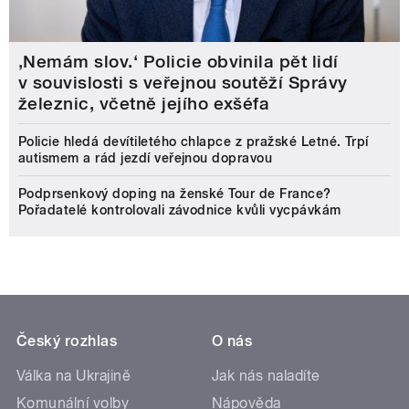
‚Nemám slov.‘ Policie obvinila pět lidí
v souvislosti s veřejnou soutěží Správy
železnic, včetně jejího exšéfa
Policie hledá devítiletého chlapce z pražské Letné. Trpí
autismem a rád jezdí veřejnou dopravou
Podprsenkový doping na ženské Tour de France?
Pořadatelé kontrolovali závodnice kvůli vycpávkám
Český rozhlas
O nás
Válka na Ukrajině
Jak nás naladíte
Komunální volby
Nápověda