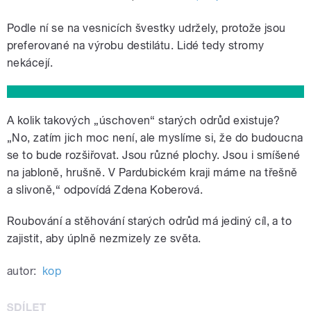
Podle ní se na vesnicích švestky udržely, protože jsou
preferované na výrobu destilátu. Lidé tedy stromy
nekácejí.
A kolik takových „úschoven“ starých odrůd existuje?
„No, zatím jich moc není, ale myslíme si, že do budoucna
se to bude rozšiřovat. Jsou různé plochy. Jsou i smíšené
na jabloně, hrušně. V Pardubickém kraji máme na třešně
a slivoně,“ odpovídá Zdena Koberová.
Roubování a stěhování starých odrůd má jediný cíl, a to
zajistit, aby úplně nezmizely ze světa.
autor:
kop