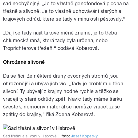
sad neobyčejný. „Je to vlastně genofondová plocha na
třešně a slivoně. Je to vlastně uchovávání starých a
krajových odrůd, které se tady v minulosti pěstovaly.“
„Dají se tady najít takové méně známé, je to třeba
chlumecká raná, která tady byla určena, nebo
Troprichterova třešeň,“ dodává Koberová.
Ohrožené slivoně
Dá se říci, že některé druhy ovocných stromů jsou
ohroženější a ubývá jich víc. „Tady je problém u těch
slivoní. Ty ubývají z krajiny hodně rychle a těžko se
vracejí ty staré odrůdy zpět. Navíc tady máme šárku
švestek, nemocný materiál se nemůže vracet zase
zpátky do krajiny,“ říká Zdena Koberová.
Sad třešní a slivoní v Habrově
|
foto:
Josef Kopecký