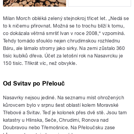
Milan Morch obléká zelený stejnokroj třicet let. „Nedá se
to k ničemu přirovnat. Možná se to trochu blíží k tomu,
co dokázala větrná smršť Ivan v roce 2008,“ vzpomíná.
Tehdy tornádo sfouklo nejen chrudimskou rozhlednu
Báru, ale lámalo stromy jako sirky. Na zemi zůstalo 360
tisíc kubíků dřeva. Účet za letošní rok na Nasavrcku je
150 tisíc. Třikrát víc, než obvykle.
Od Svitav po Přelouč
Nasavrky nejsou jediné. Na seznamu míst ohrožených
kůrovcem bylo v srpnu šest oblastí kolem Moravské
Třebové a Svitav. Teď je kolonek přes dvě stě. Jsou tam
katastry u Hlinska, Seče, Chrudimi, Ronova nad
Doubravou nebo Třemošnice. Na Přeloučsku zase