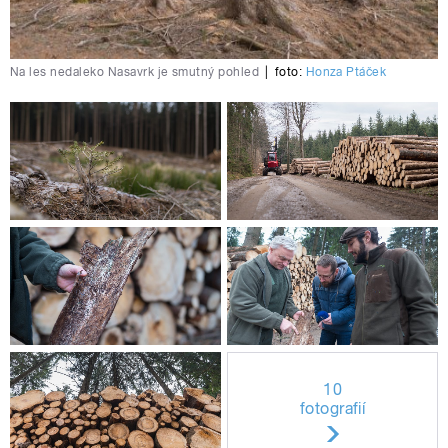
Na les nedaleko Nasavrk je smutný pohled
|
foto:
Honza Ptáček
10
fotografií