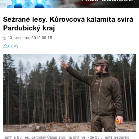
Sežrané lesy. Kůrovcová kalamita svírá
Pardubický kraj
13. prosinec 2019 09:15
Zprávy
Támhle byl les. Jaroslav Časar stojí na mýtině, kde byly ještě nedávno