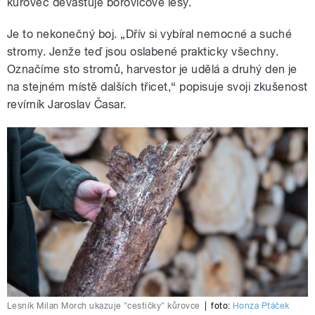
kůrovec devastuje borovicové lesy.
Je to nekonečný boj. „Dřív si vybíral nemocné a suché
stromy. Jenže teď jsou oslabené prakticky všechny.
Označíme sto stromů, harvestor je udělá a druhý den je
na stejném místě dalších třicet,“ popisuje svoji zkušenost
revírník Jaroslav Časar.
Lesník Milan Morch ukazuje "cestičky" kůrovce
|
foto:
Honza Ptáček