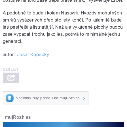
dostane nahoru zase třeba právě smrk,“ vysvětluje Erber.
A podobné to bude i kolem Nasavrk. Hvozdy mohutných
smrků vysázených před sto lety končí. Po kalamitě bude
les pestřejší a listnatější. Než ale vykácené plochy budou
zase vypadat trochu jako les, potrvá to minimálně jednu
generaci.
autor:
Josef Kopecký
Všechny díly pořadu na mujRozhlas
mujRozhlas