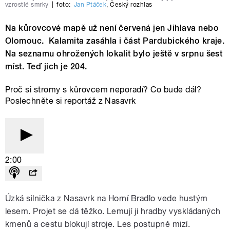
vzrostlé smrky
|
foto:
Jan Ptáček
,
Český rozhlas
Na kůrovcové mapě už není červená jen Jihlava nebo
Olomouc. Kalamita zasáhla i část Pardubického kraje.
Na seznamu ohrožených lokalit bylo ještě v srpnu šest
míst. Teď jich je 204.
Proč si stromy s kůrovcem neporadí? Co bude dál?
Poslechněte si reportáž z Nasavrk
2:00
Úzká silnička z Nasavrk na Horní Bradlo vede hustým
lesem. Projet se dá těžko. Lemují ji hradby vyskládaných
kmenů a cestu blokují stroje. Les postupně mizí.