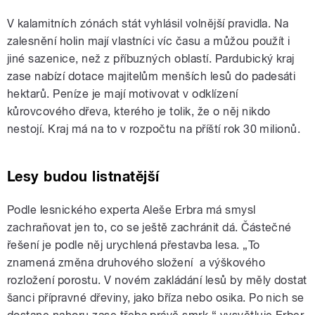
V kalamitních zónách stát vyhlásil volnější pravidla. Na
zalesnění holin mají vlastníci víc času a můžou použít i
jiné sazenice, než z příbuzných oblastí. Pardubický kraj
zase nabízí dotace majitelům menších lesů do padesáti
hektarů. Peníze je mají motivovat v odklízení
kůrovcového dřeva, kterého je tolik, že o něj nikdo
nestojí. Kraj má na to v rozpočtu na příští rok 30 milionů.
Lesy budou listnatější
Podle lesnického experta Aleše Erbra má smysl
zachraňovat jen to, co se ještě zachránit dá. Částečné
řešení je podle něj urychlená přestavba lesa. „To
znamená změna druhového složení a výškového
rozložení porostu. V novém zakládání lesů by měly dostat
šanci přípravné dřeviny, jako bříza nebo osika. Po nich se