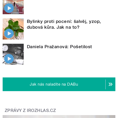
Bylinky proti pocení: šalvěj, yzop,
dubová kůra. Jak na to?
Daniela Pražanová: Pošetilost
Jak nás naladíte na DABu
ZPRÁVY Z IROZHLAS.CZ