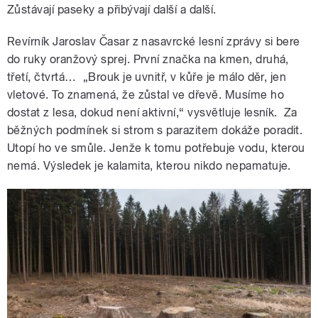
Zůstávají paseky a přibývají další a další.
Revírník Jaroslav Časar z nasavrcké lesní zprávy si bere
do ruky oranžový sprej. První značka na kmen, druhá,
třetí, čtvrtá… „Brouk je uvnitř, v kůře je málo děr, jen
vletové. To znamená, že zůstal ve dřevě. Musíme ho
dostat z lesa, dokud není aktivní,“ vysvětluje lesník. Za
běžných podmínek si strom s parazitem dokáže poradit.
Utopí ho ve smůle. Jenže k tomu potřebuje vodu, kterou
nemá. Výsledek je kalamita, kterou nikdo nepamatuje.