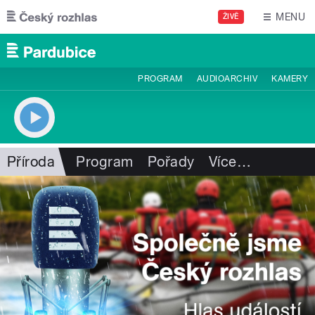
Přejít k hlavnímu obsahu
MENU
ŽIVĚ
PROGRAM
AUDIOARCHIV
KAMERY
Příroda
Program
Pořady
Více
…