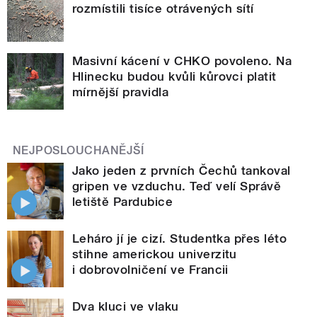
rozmístili tisíce otrávených sítí
Masivní kácení v CHKO povoleno. Na
Hlinecku budou kvůli kůrovci platit
mírnější pravidla
NEJPOSLOUCHANĚJŠÍ
Jako jeden z prvních Čechů tankoval
gripen ve vzduchu. Teď velí Správě
letiště Pardubice
Leháro jí je cizí. Studentka přes léto
stihne americkou univerzitu
i dobrovolničení ve Francii
Dva kluci ve vlaku