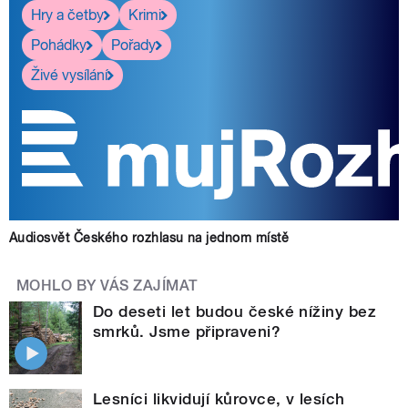
Hry a četby
Krimi
Pohádky
Pořady
Živé vysílání
Audiosvět Českého rozhlasu na jednom místě
MOHLO BY VÁS ZAJÍMAT
Do deseti let budou české nížiny bez
smrků. Jsme připraveni?
Lesníci likvidují kůrovce, v lesích