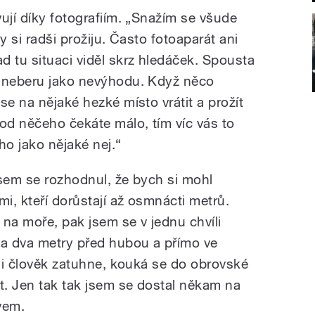
ují díky fotografiím. „Snažím se všude
y si radši prožiju. Často fotoaparát ani
d tu situaci viděl skrz hledáček. Spousta
ž neberu jako nevýhodu. Když něco
se na nějaké hezké místo vrátit a prožít
d něčeho čekáte málo, tím víc vás to
ho jako nějaké nej.“
jsem se rozhodnul, že bych si mohl
mi, kteří dorůstají až osmnácti metrů.
i na moře, pak jsem se v jednu chvíli
na dva metry před hubou a přímo ve
íli člověk zatuhne, kouká se do obrovské
át. Jen tak tak jsem se dostal někam na
vem.