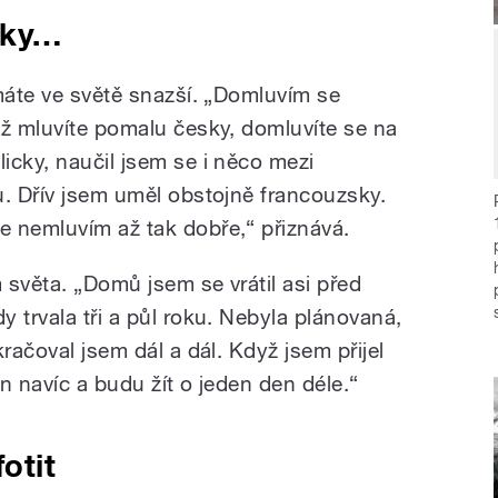
sky…
 máte ve světě snazší. „Domluvím se
yž mluvíte pomalu česky, domluvíte se na
icky, naučil jsem se i něco mezi
u. Dřív jsem uměl obstojně francouzsky.
 nemluvím až tak dobře,“ přiznává.
m světa. „Domů jsem se vrátil asi před
 trvala tři a půl roku. Nebyla plánovaná,
račoval jsem dál a dál. Když jsem přijel
n navíc a budu žít o jeden den déle.“
otit