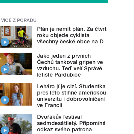
VÍCE Z POŘADU
Plán je nemít plán. Za čtvrt
roku objede cyklista
všechny české obce na D
Jako jeden z prvních
Čechů tankoval gripen ve
vzduchu. Teď velí Správě
letiště Pardubice
Leháro jí je cizí. Studentka
přes léto stihne americkou
univerzitu i dobrovolničení
ve Francii
Dvořákův festival
sedmdesátiletý. Připomíná
odkaz svého patrona