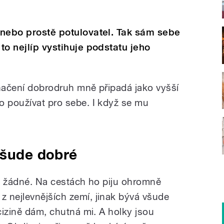
 Anebo prostě potulovatel. Tak sám sebe
 to nejlíp vystihuje podstatu jeho
značení dobrodruh mně připadá jako vyšší
o používat pro sebe. I když se mu
všude dobré
je žádné. Na cestách ho piju ohromně
 nejlevnějších zemí, jinak bývá všude
 cizině dám, chutná mi. A holky jsou