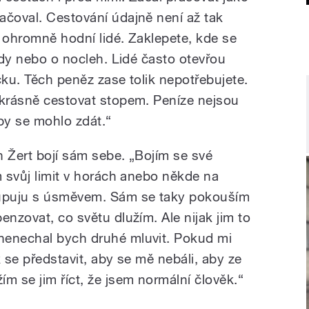
ačoval. Cestování údajně není až tak
í ohromně hodní lidé. Zaklepete, kde se
vody nebo o nocleh. Lidé často otevřou
ičku. Těch peněz zase tolik nepotřebujete.
 krásně cestovat stopem. Peníze nejsou
by se mohlo zdát.“
n Žert bojí sám sebe. „Bojím se své
m svůj limit v horách anebo někde na
tupuju s úsměvem. Sám se taky pokouším
enzovat, co světu dlužím. Ale nijak jim to
nenechal bych druhé mluvit. Pokud mi
ak se představit, aby se mě nebáli, aby ze
m se jim říct, že jsem normální člověk.“