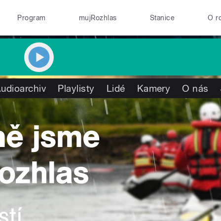
Program
mujRozhlas
Stanice
O r
udioarchiv
Playlisty
Lidé
Kamery
O nás