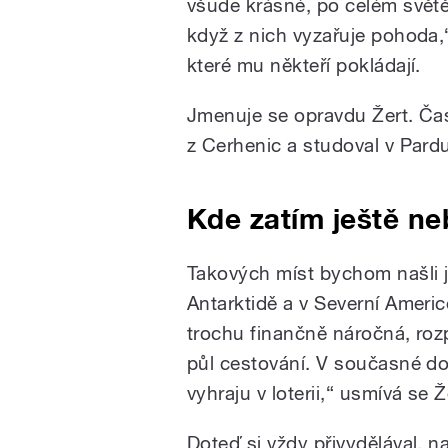
všude krásné, po celém svět
když z nich vyzařuje pohoda,“
které mu někteří pokládají.
Jmenuje se opravdu Žert. Čast
z Cerhenic a studoval v Pardu
Kde zatím ještě ne
Takových míst bychom našli j
Antarktidě a v Severní Americ
trochu finančně náročná, rozp
půl cestování. V současné do
vyhraju v loterii,“ usmívá se Ž
Doteď si vždy přivydělával, n