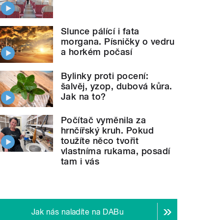
Slunce pálící i fata
morgana. Písničky o vedru
a horkém počasí
Bylinky proti pocení:
šalvěj, yzop, dubová kůra.
Jak na to?
Počítač vyměnila za
hrnčířský kruh. Pokud
toužíte něco tvořit
vlastníma rukama, posadí
tam i vás
Jak nás naladíte na DABu