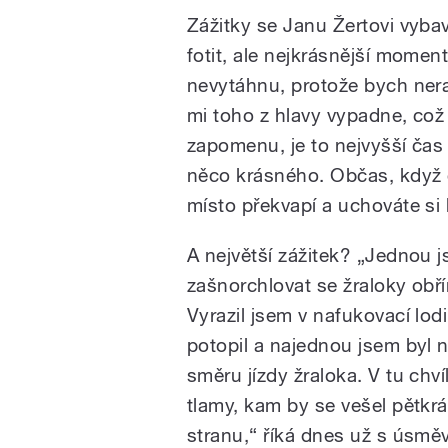
Zážitky se Janu Žertovi vybav
fotit, ale nejkrásnější moment
nevytáhnu, protože bych nera
mi toho z hlavy vypadne, co
zapomenu, je to nejvyšší čas 
něco krásného. Občas, když o
místo překvapí a uchováte si 
A největší zážitek? „Jednou 
zašnorchlovat se žraloky obří
Vyrazil jsem v nafukovací lod
potopil a najednou jsem byl 
směru jízdy žraloka. V tu chv
tlamy, kam by se vešel pětkr
stranu,“ říká dnes už s úsmě