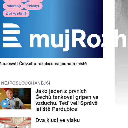
Pohádky
Pořady
Živé vysílání
Audiosvět Českého rozhlasu na jednom místě
NEJPOSLOUCHANĚJŠÍ
Jako jeden z prvních
Čechů tankoval gripen ve
vzduchu. Teď velí Správě
letiště Pardubice
Dva kluci ve vlaku