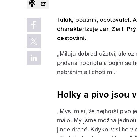
Tulák, poutník, cestovatel.
charakterizuje Jan Žert. Prý
cestování.
„Miluju dobrodružství, ale o
přidaná hodnota a bojím se h
nebráním a lichotí mi.“
Holky a pivo jsou 
„Myslím si, že nejhorší pivo 
málo. My jsme možná jednou z
jinde drahé. Kdykoliv si ho v