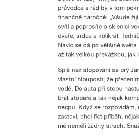
průvodce a rád by v tom pokr
finančně náročné: „Všude žij
svítí a poprosíte o sklenici 
dveře, srdce a kolikrát i ledn
Navíc se dá po většině světa
až tak velkou překážkou, jak 
Spíš než stopování se prý Ja
vlastní hlouposti, že přecení
vodě. Do auta při stopu nas
brát stopaře a tak nějak komp
necpu. Když se rozpovídám, 
zastaví, chci říct příběh, něj
mě neměli žádný strach. Snaží