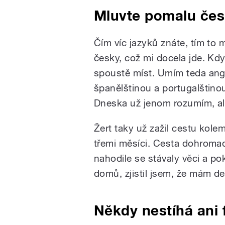
Mluvte pomalu če
Čím víc jazyků znáte, tím to
česky, což mi docela jde. Kd
spoustě míst. Umím teda angl
španělštinou a portugalštino
Dneska už jenom rozumím, ale
Žert taky už zažil cestu kole
třemi měsíci. Cesta dohromady
nahodile se stávaly věci a pok
domů, zjistil jsem, že mám de
Někdy nestíhá ani f