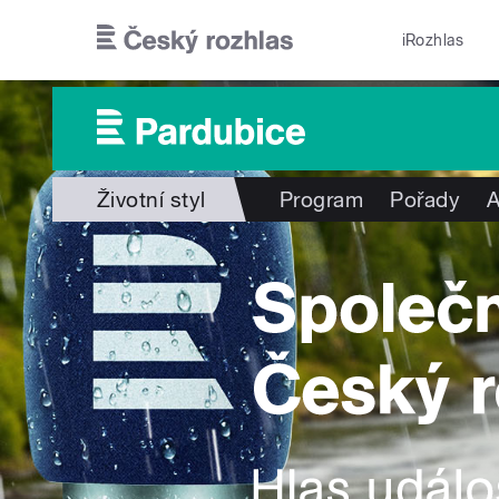
Přejít k hlavnímu obsahu
iRozhlas
Životní styl
Program
Pořady
A