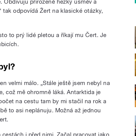
ě. Obdivuju přirozeně hezký úsměv a
 tak odpovídá Žert na klasické otázky,
o to prý lidé pletou a říkají mu Čert. Je
bicích.
byl?
en velmi málo. „Stále ještě jsem nebyl na
e, což mě ohromně láká. Antarktida je
očet na cestu tam by mi stačil na rok a
bě to asi neplánuju. Možná až jednou
ert.
a cestách i před nimi. Začal pracovat jako