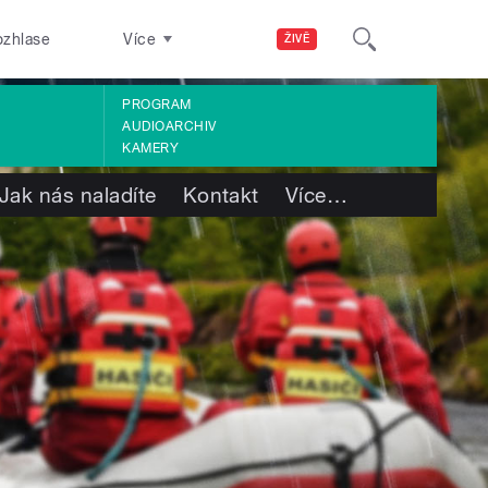
ozhlase
Více
ŽIVĚ
PROGRAM
AUDIOARCHIV
KAMERY
Jak nás naladíte
Kontakt
Více
…