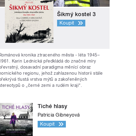
Šikmý kostel 3
Koupit
Románová kronika ztraceného města - léta 1945–
1961. Karin Lednická předkládá do značné míry
převratný, dosavadní paradigma měnící obraz
hornického regionu, jehož zahlazenou historii stále
překrývá tlustá vrstva mýtů a zakořeněných
stereotypů o „černé zemi a rudém kraji“.
Tiché hlasy
Patricia Gibneyová
Koupit