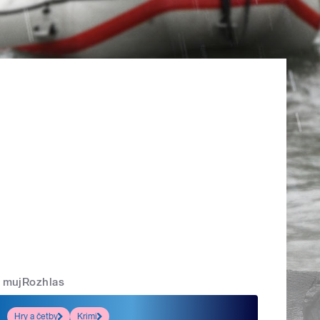
mujRozhlas
Hry a četby
Krimi