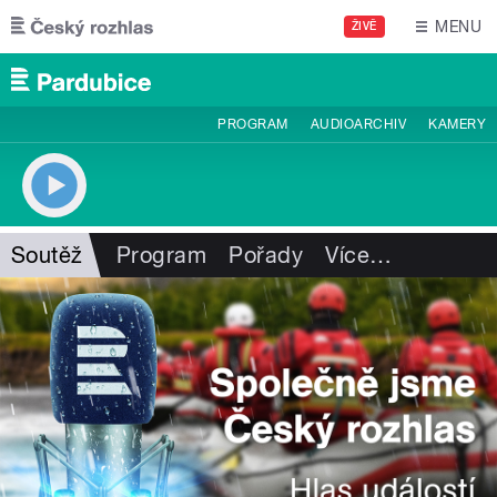
Přejít k hlavnímu obsahu
MENU
ŽIVĚ
PROGRAM
AUDIOARCHIV
KAMERY
Soutěž
Program
Pořady
Více
…