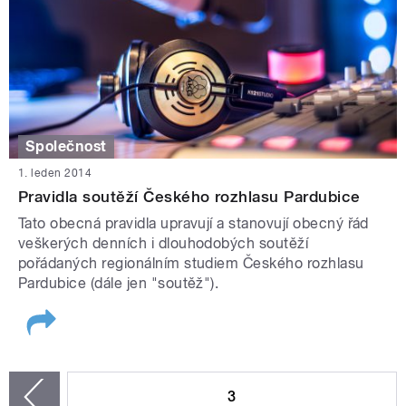
Společnost
1. leden 2014
Pravidla soutěží Českého rozhlasu Pardubice
Tato obecná pravidla upravují a stanovují obecný řád
veškerých denních i dlouhodobých soutěží
pořádaných regionálním studiem Českého rozhlasu
Pardubice (dále jen "soutěž").
STRÁNKY
3
zí