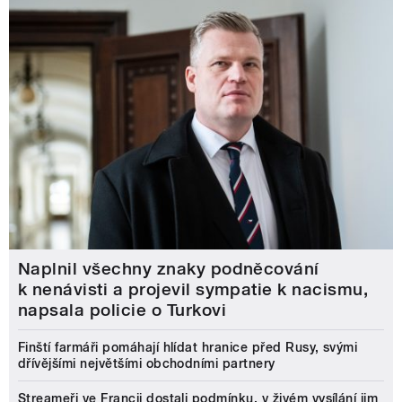
Naplnil všechny znaky podněcování
k nenávisti a projevil sympatie k nacismu,
napsala policie o Turkovi
Finští farmáři pomáhají hlídat hranice před Rusy, svými
dřívějšími největšími obchodními partnery
Streameři ve Francii dostali podmínku, v živém vysílání jim