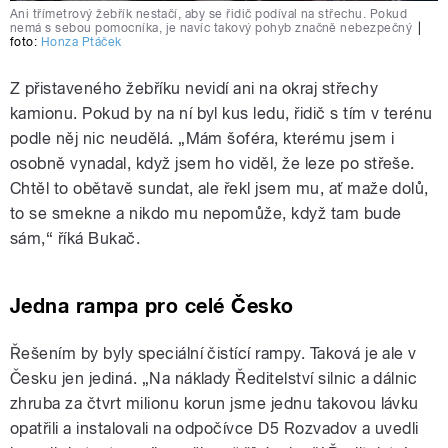
Ani třímetrový žebřík nestačí, aby se řidič podíval na střechu. Pokud
nemá s sebou pomocníka, je navíc takový pohyb značně nebezpečný
|
foto:
Honza Ptáček
Z přistaveného žebříku nevidí ani na okraj střechy
kamionu. Pokud by na ní byl kus ledu, řidič s tím v terénu
podle něj nic neudělá. „Mám šoféra, kterému jsem i
osobně vynadal, když jsem ho viděl, že leze po střeše.
Chtěl to obětavě sundat, ale řekl jsem mu, ať maže dolů,
to se smekne a nikdo mu nepomůže, když tam bude
sám,“ říká Bukač.
Jedna rampa pro celé Česko
Řešením by byly speciální čistící rampy. Taková je ale v
Česku jen jediná. „Na náklady Ředitelství silnic a dálnic
zhruba za čtvrt milionu korun jsme jednu takovou lávku
opatřili a instalovali na odpočívce D5 Rozvadov a uvedli