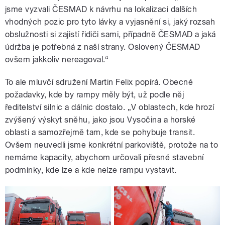
jsme vyzvali ČESMAD k návrhu na lokalizaci dalších
vhodných pozic pro tyto lávky a vyjasnění si, jaký rozsah
obslužnosti si zajistí řidiči sami, případně ČESMAD a jaká
údržba je potřebná z naší strany. Oslovený ČESMAD
ovšem jakkoliv nereagoval.“
To ale mluvčí sdružení Martin Felix popírá. Obecné
požadavky, kde by rampy měly být, už podle něj
ředitelství silnic a dálnic dostalo. „V oblastech, kde hrozí
zvýšený výskyt sněhu, jako jsou Vysočina a horské
oblasti a samozřejmě tam, kde se pohybuje transit.
Ovšem neuvedli jsme konkrétní parkoviště, protože na to
nemáme kapacity, abychom určovali přesné stavební
podmínky, kde lze a kde nelze rampu vystavit.