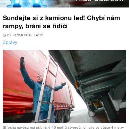
Sundejte si z kamionu led! Chybí nám
rampy, brání se řidiči
21. leden 2019 14:15
Zprávy
Střecha návěsu má přibližně 40 metrů čtverečních a je ve výšce 4 metry