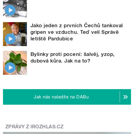
Jako jeden z prvních Čechů tankoval
gripen ve vzduchu. Teď velí Správě
letiště Pardubice
Bylinky proti pocení: šalvěj, yzop,
dubová kůra. Jak na to?
Jak nás naladíte na DABu
ZPRÁVY Z IROZHLAS.CZ