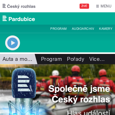
Přejít k hlavnímu obsahu
MENU
ŽIVĚ
PROGRAM
AUDIOARCHIV
KAMERY
Auta a motorismus
Program
Pořady
Více
…