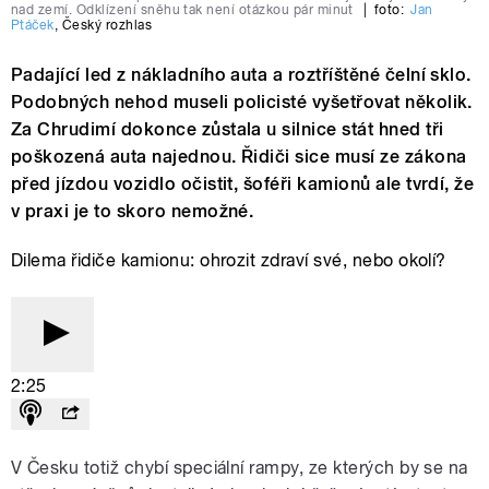
nad zemí. Odklízení sněhu tak není otázkou pár minut
|
foto:
Jan
Ptáček
,
Český rozhlas
Padající led z nákladního auta a roztříštěné čelní sklo.
Podobných nehod museli policisté vyšetřovat několik.
Za Chrudimí dokonce zůstala u silnice stát hned tři
poškozená auta najednou. Řidiči sice musí ze zákona
před jízdou vozidlo očistit, šoféři kamionů ale tvrdí, že
v praxi je to skoro nemožné.
Dilema řidiče kamionu: ohrozit zdraví své, nebo okolí?
2:25
V Česku totiž chybí speciální rampy, ze kterých by se na