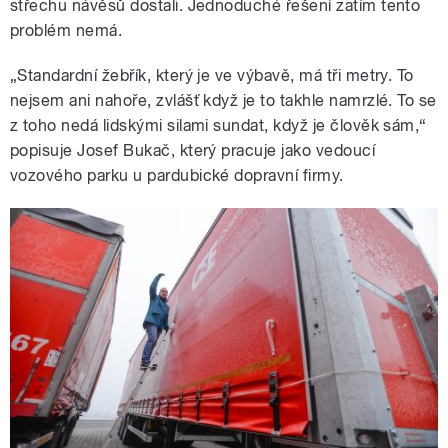
střechu návěsů dostali. Jednoduché řešení zatím tento
problém nemá.
„Standardní žebřík, který je ve výbavě, má tři metry. To
nejsem ani nahoře, zvlášť když je to takhle namrzlé. To se
z toho nedá lidskými silami sundat, když je člověk sám,“
popisuje Josef Bukač, který pracuje jako vedoucí
vozového parku u pardubické dopravní firmy.