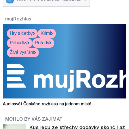
mujRozhlas
Hry a četby
Krimi
Pohádky
Pořady
Živé vysílání
Audiosvět Českého rozhlasu na jednom místě
MOHLO BY VÁS ZAJÍMAT
Kus ledu ze střechy dodávky skončil až