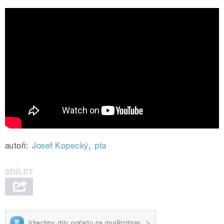
Automated Snow Removal for Truck
Trailer Roofs | Scraper Systems
autoři:
Josef Kopecký
,
pta
Všechny díly pořadu na mujRozhlas