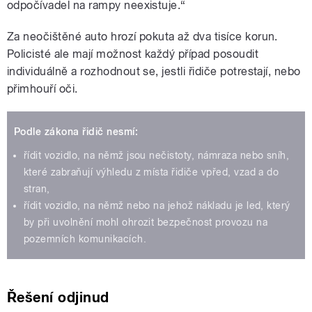
odpočívadel na rampy neexistuje.“
Za neočištěné auto hrozí pokuta až dva tisíce korun.
Policisté ale mají možnost každý případ posoudit
individuálně a rozhodnout se, jestli řidiče potrestají, nebo
přimhouří oči.
Podle zákona řidič nesmí:
řídit vozidlo, na němž jsou nečistoty, námraza nebo sníh,
které zabraňují výhledu z místa řidiče vpřed, vzad a do
stran,
řídit vozidlo, na němž nebo na jehož nákladu je led, který
by při uvolnění mohl ohrozit bezpečnost provozu na
pozemních komunikacích.
Řešení odjinud