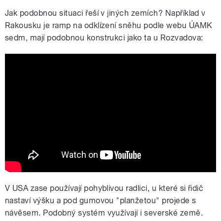
Jak podobnou situaci řeší v jiných zemích? Například v
Rakousku je ramp na odklízení sněhu podle webu ÚAMK
sedm, mají podobnou konstrukci jako ta u Rozvadova:
Rampa pro kamiony v Rakousku
V USA zase používají pohyblivou radlici, u které si řidič
nastaví výšku a pod gumovou "planžetou" projede s
návěsem. Podobný systém využívají i severské země.