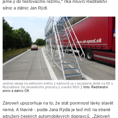
jsme ji do testovacího režimu,“ říká mluvčí Ředitelství
silnic a dálnic Jan Rýdl.
Jediná rampa na odklízení sněhu z kamionů je v současné době na D5 u
Rozvadova. Do zkušebního provozu ji uvedlo ŘSD
|
foto:
Ředitelství
silnic a dálnic ČR
Zároveň upozorňuje na to, že stát povinnost lávky stavět
nemá. A hlavně - podle Jana Rýdla je teď míč na straně
sdružení českých automobilových dopravců. „Zároveň